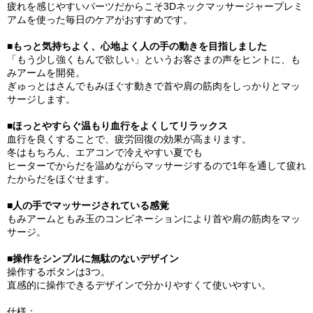
疲れを感じやすいパーツだからこそ3Dネックマッサージャープレミ
アムを使った毎日のケアがおすすめです。
■もっと気持ちよく、心地よく人の手の動きを目指しました
「もう少し強くもんで欲しい」というお客さまの声をヒントに、も
みアームを開発。
ぎゅっとはさんでもみほぐす動きで首や肩の筋肉をしっかりとマッ
サージします。
■ほっとやすらぐ温もり血行をよくしてリラックス
血行を良くすることで、疲労回復の効果が高まります。
冬はもちろん、エアコンで冷えやすい夏でも
ヒーターでからだを温めながらマッサージするので1年を通して疲れ
たからだをほぐせます。
■人の手でマッサージされている感覚
もみアームともみ玉のコンビネーションにより首や肩の筋肉をマッ
サージ。
■操作をシンプルに無駄のないデザイン
操作するボタンは3つ。
直感的に操作できるデザインで分かりやすくて使いやすい。
仕様：