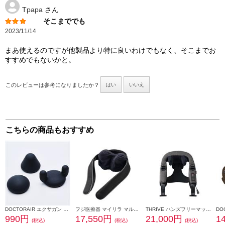
Tpapa
さん
そこまででも
2023/11/14
まあ使えるのですが他製品より特に良いわけでもなく、そこまでお
すすめでもないかと。
このレビューは参考になりましたか？
はい
いいえ
こちらの商品もおすすめ
DOCTORAIR エクサガン ポケット アタッチメントセット REG-11AT
フジ医療器 マイリラ マルチマッサージャー【極つかみメカ搭載/速度調整2段階/2WAY/コードレス/ブラック】 MRL-M2-BK
THRIVE ハンズフリーマッサージャー［ハンズフリー/コードレス］ MD-462GY
990円
17,550円
21,000円
1
(税込)
(税込)
(税込)