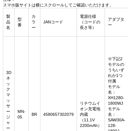
スマホ版サイトは横にスクロールしてご確認いただけます。
製
カ
電源仕様
型
アダプタ
品
ラ
JANコード
（コードの
番
ー
名
ー
長さ等）
※下記2
モデルの
うちいず
3D
れか1つ
ネ
付属
ッ
モデル
ク
名：
マ
XH1280-
ッ
リチウムイ
1800WJ
サ
オン充電地
モデル
ー
MN-
BR
4580657302079
内蔵
名：
ジ
05
（11.1V
SAW30A-
ャ
2200mAh）
128-
ー