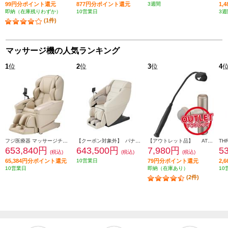
99円分ポイント還元
877円分ポイント還元
3週間
1,
即納（在庫残りわずか）
10営業日
3週
(1件)
マッサージ機の人気ランキング
1
位
2
位
3
位
4
フジ医療器 マッサージチェア CYBER-RELAX【5D-AI NAVIGATION/41種類のコースメニュー/高機能エアーシステム/ベージュ】 ★大型配送対象商品 AS-R2350-CS
【クーポン対象外】 パナソニック マッサージチェア リアルプロ アイボリー ★大型配送対象商品 EP-MA121-C
【アウトレット品】 ATEX マッサージガン ルルドガンプラスアーム 【アーム付き/ゴールド】 AX-HX336GD
653,840円
643,500円
7,980円
5
(税込)
(税込)
(税込)
65,384円分ポイント還元
10営業日
79円分ポイント還元
2,
10営業日
即納（在庫あり）
10
(2件)