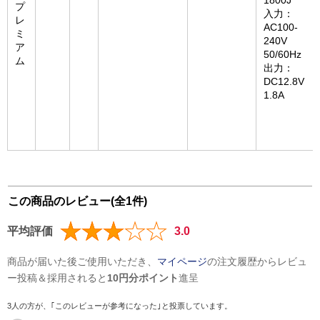
1800J
プ
入力：
レ
AC100-
ミ
240V
ア
50/60Hz
ム
出力：
DC12.8V
1.8A
この商品のレビュー(全1件)
平均評価
3.0
商品が届いた後ご使用いただき、
マイページ
の注文履歴からレビュ
ー投稿＆採用されると
10円分ポイント
進呈
3人の方が、｢このレビューが参考になった｣と投票しています。