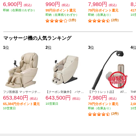
6,900円
990円
7,980円
8
(税込)
(税込)
(税込)
即納（在庫残りわずか）
99円分ポイント還元
79円分ポイント還元
4
即納（在庫残りわずか）
即納（在庫あり）
10
(1件)
(2件)
マッサージ機の人気ランキング
1
位
2
位
3
位
4
フジ医療器 マッサージチェア CYBER-RELAX【5D-AI NAVIGATION/41種類のコースメニュー/高機能エアーシステム/ベージュ】 ★大型配送対象商品 AS-R2350-CS
【クーポン対象外】 パナソニック マッサージチェア リアルプロ アイボリー ★大型配送対象商品 EP-MA121-C
【アウトレット品】 ATEX マッサージガン ルルドガンプラスアーム 【アーム付き/ゴールド】 AX-HX336GD
653,840円
643,500円
7,980円
5
(税込)
(税込)
(税込)
65,384円分ポイント還元
10営業日
79円分ポイント還元
2,
10営業日
即納（在庫あり）
10
(2件)