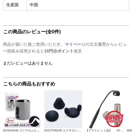
生産国
中国
この商品のレビュー(全0件)
商品が届いた後ご使用いただき、
マイページ
の注文履歴からレビュ
ー投稿＆採用されると
10円分ポイント
進呈
まだレビューはありません
こちらの商品もおすすめ
DOSHISHA ゴリラのふたつかみ グレー GRM-2501GY
DOCTORAIR エクサガン ポケット アタッチメントセット REG-11AT
【アウトレット品】 ATEX マッサージガン ルルドガンプラスアーム 【アーム付き/ゴールド】 AX-HX336GD