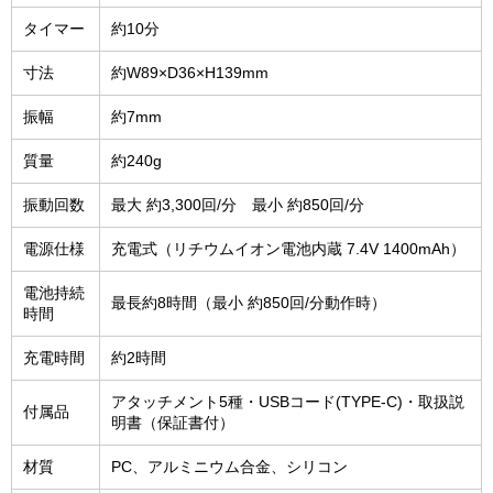
タイマー
約10分
寸法
約W89×D36×H139mm
振幅
約7mm
質量
約240g
振動回数
最大 約3,300回/分 最小 約850回/分
電源仕様
充電式（リチウムイオン電池内蔵 7.4V 1400mAh）
電池持続
最長約8時間（最小 約850回/分動作時）
時間
充電時間
約2時間
アタッチメント5種・USBコード(TYPE-C)・取扱説
付属品
明書（保証書付）
材質
PC、アルミニウム合金、シリコン