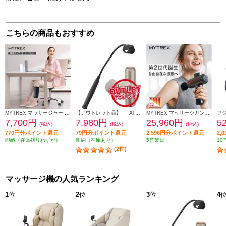
こちらの商品もおすすめ
MYTREX マッサージャー ポータブルふくらはぎケア RAKUNO LITE 超軽量 ブラック MT-RKL-25B
【アウトレット品】 ATEX マッサージガン ルルドガンプラスアーム 【アーム付き/ゴールド】 AX-HX336GD
MYTREX マッサージガン REBIVE2 [手圧変動モデル/管理医療機器認証取得/ブラック] MT-RB2-24M-B
7,700円
7,980円
25,960円
5
(税込)
(税込)
(税込)
770円分ポイント還元
79円分ポイント還元
2,596円分ポイント還元
2,
即納（在庫残りわずか）
即納（在庫あり）
5営業日
10
(2件)
マッサージ機の人気ランキング
1
位
2
位
3
位
4