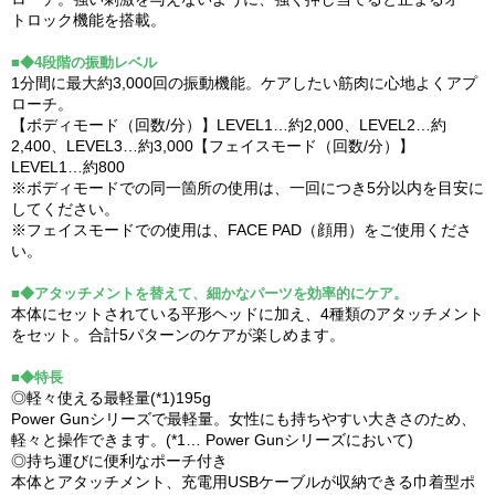
トロック機能を搭載。
■◆4段階の振動レベル
1分間に最大約3,000回の振動機能。ケアしたい筋肉に心地よくアプ
ローチ。
【ボディモード（回数/分）】LEVEL1…約2,000、LEVEL2…約
2,400、LEVEL3…約3,000【フェイスモード（回数/分）】
LEVEL1…約800
※ボディモードでの同一箇所の使用は、一回につき5分以内を目安に
してください。
※フェイスモードでの使用は、FACE PAD（顔用）をご使用くださ
い。
■◆アタッチメントを替えて、細かなパーツを効率的にケア。
本体にセットされている平形ヘッドに加え、4種類のアタッチメント
をセット。合計5パターンのケアが楽しめます。
■◆特長
◎軽々使える最軽量(*1)195g
Power Gunシリーズで最軽量。女性にも持ちやすい大きさのため、
軽々と操作できます。(*1… Power Gunシリーズにおいて)
◎持ち運びに便利なポーチ付き
本体とアタッチメント、充電用USBケーブルが収納できる巾着型ポ