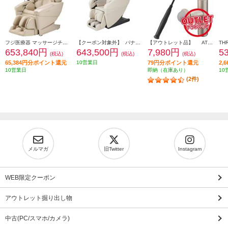
フジ医療器 マッサージチェア CYBER-RELAX【5D-AI NAVIGATION/41種類のコースメニュー/高機能エアーシステム/ベージュ】 ★大型配送対象商品 AS-R2350-CS
【クーポン対象外】 パナソニック マッサージチェア リアルプロ アイボリー ★大型配送対象商品 EP-MA121-C
【アウトレット品】 ATEX マッサージガン ルルドガンプラスアーム 【アーム付き/ゴールド】 AX-HX336GD
653,840円
643,500円
7,980円
5
(税込)
(税込)
(税込)
65,384円分ポイント還元
10営業日
79円分ポイント還元
2,
10営業日
即納（在庫あり）
10
(2件)
メルマガ
旧Twitter
Instagram
WEB限定クーポン
アウトレット掘り出し物
中古(PC/スマホ/カメラ)