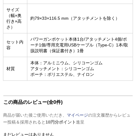
サイズ
（幅×奥
約79×33×116.5 mm（アタッチメントを除く）
行き×高
さ）
パワーガンポケット本体1台/アタッチメント4個/ポ
セット内
ーチ1個/専用充電用USBケーブル（Type-C）1本/取
容
扱説明書（保証書付き）1冊
本体：アルミニウム、シリコーンゴム
材質
アタッチメント：シリコーンゴム
ポーチ：ポリエステル、ナイロン
この商品のレビュー(全0件)
商品が届いた後ご使用いただき、
マイページ
の注文履歴からレビュ
ー投稿＆採用されると
10円分ポイント
進呈
まだレビューはありません