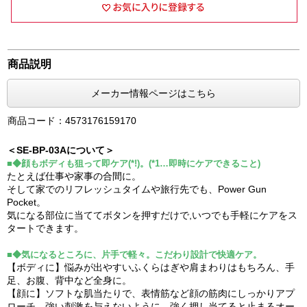
商品説明
メーカー情報ページはこちら
商品コード：4573176159170
＜SE-BP-03Aについて＞
■◆顔もボディも狙って即ケア(*!)。(*1…即時にケアできること)
たとえば仕事や家事の合間に。
そして家でのリフレッシュタイムや旅行先でも、Power Gun
Pocket。
気になる部位に当ててボタンを押すだけで,いつでも手軽にケアをス
タートできます。
■◆気になるところに、片手で軽々。こだわり設計で快適ケア。
【ボディに】悩みが出やすいふくらはぎや肩まわりはもちろん、手
足、お腹、背中など全身に。
【顔に】ソフトな肌当たりで、表情筋など顔の筋肉にしっかりアプ
ローチ。強い刺激を与えないように、強く押し当てると止まるオー