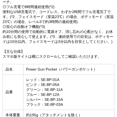
ーチ。
◎フル充電で8時間連続使用(*2)
便利なUSB充電式で、コードレス。わずか2時間でフル充電完了で
す。(*2…フェイスモード（室温23℃）の場合、ボディモード（室温
23℃）の場合、レベル3で約3時間の連続使用)
◎安心の自動オフ機能(*3)
約10分間の使用で自動的に電源オフ。消し忘れの心配がなく、お休
み前にも安心して使えます。(*3…連続使用での目安は、ボディモー
ドは10分以内、フェイスモードは3分以内を目安としてください。)
【主な仕様】
スマホ版サイトは横にスクロールしてご確認いただけます。
品名
Power Gun Pocket（パワーガンポケット）
レッド：SE-BP-01A
ピンク：SE-BP-05A
グリーン：SE-BP-11A
品番
ブルー：SE-BP-12A
シルバー：SE-BP-15A
ブラック：SE-BP-03A
本体重量
約195g（アタッチメントを除く）