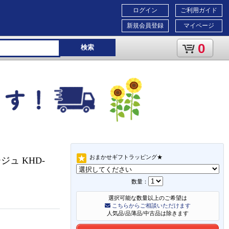
ログイン
ご利用ガイド
新規会員登録
マイページ
0
検索
おまかせギフトラッピング★
ュ KHD-
数量：
選択可能な数量以上のご希望は
こちらからご相談いただけます
人気品/品薄品/中古品は除きます