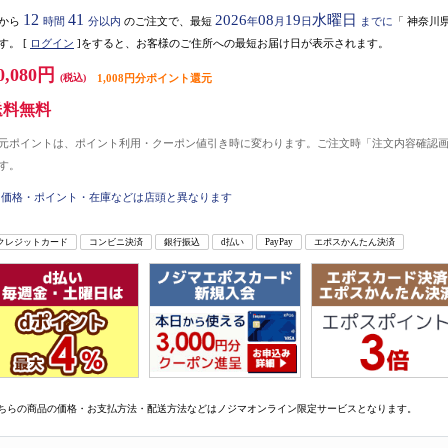
12
41
2026
08
19
水曜日
から
時間
分以内
のご注文で、最短
年
月
日
までに
「
神奈川
す。
[
ログイン
]をすると、お客様のご住所への最短お届け日が表示されます。
0,080円
(税込)
1,008円分ポイント還元
送料無料
元ポイントは、ポイント利用・クーポン値引き時に変わります。ご注文時「注文内容確認
す。
価格・ポイント・在庫などは店頭と異なります
クレジットカード
コンビニ決済
銀行振込
d払い
PayPay
エポスかんたん決済
ちらの商品の価格・お支払方法・配送方法などはノジマオンライン限定サービスとなります。