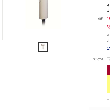
今
ま
1
価格：
還
ま
支払方法：
こ