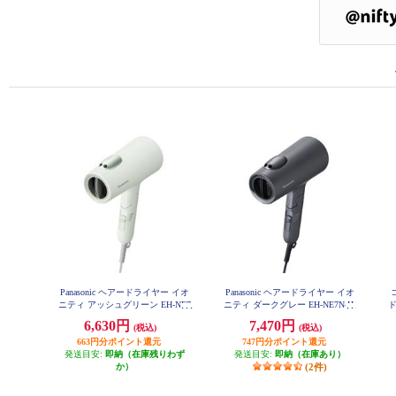
Panasonic ヘアードライヤー イオ
Panasonic ヘアードライヤー イオ
ニティ アッシュグリーン EH-NE7
ニティ ダークグレー EH-NE7N-H
N-G
6,630円
7,470円
(税込)
(税込)
663円分ポイント還元
747円分ポイント還元
発送目安:
即納（在庫残りわず
発送目安:
即納（在庫あり）
か）
(2件)