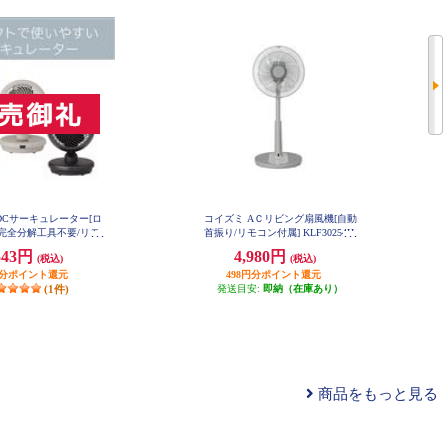
DCサーキュレーター[ロ
コイズミ AＣリビング扇風機[自動
完全分解工具不要/リモ
首振り/リモコン付属] KLF30254H
属] KCF1561C
543円
4,980円
(税込)
(税込)
円分ポイント還元
498円分ポイント還元
(1件)
発送目安:
即納（在庫あり）
商品をもっと見る