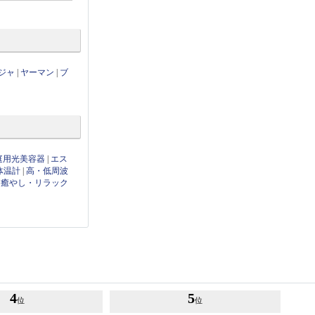
ジャ
|
ヤーマン
|
ブ
庭用光美容器
|
エス
体温計
|
高・低周波
|
癒やし・リラック
4
5
位
位