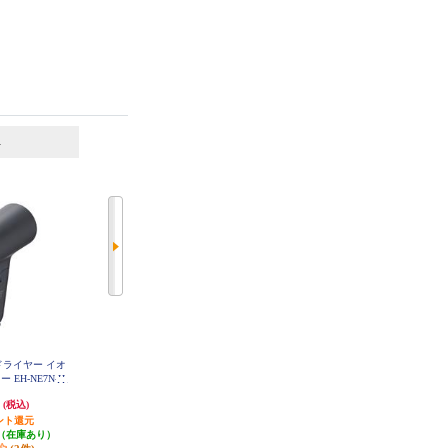
6
7
位
位
位
アードライヤー イオ
【アウトレット品】 コイズミ M
ReFa リファ ビューテック ドライ
 EH-NE7N-H
ONSTER(モンスター) ダブルファ
ヤー スマート W（ReFa BEAUTEC
ンドライヤー ブラック KHD-W9
H DRYER SMART W）白 RE-AX-0
円
7,670円
40,000円
(税込)
(税込)
(税込)
10-K
2A
ント還元
76円分ポイント還元
400円分ポイント還元
（在庫あり）
発送目安:
即納（在庫残りわず
500円クーポン