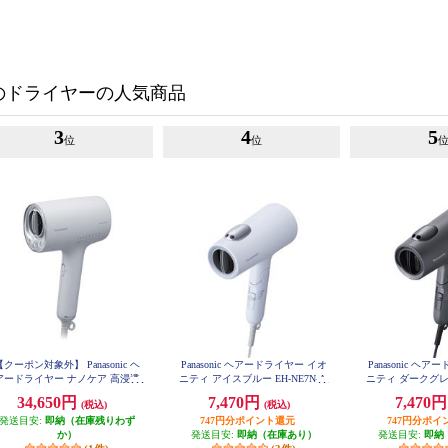
のドライヤーの人気商品
3
4
5
位
位
【クーポン対象外】 Panasonic ヘ
Panasonic ヘアードライヤー イオ
Panasonic ヘ
アードライヤー ナノケア 高浸透
ニティ アイスブルー EH-NE7N-A
ニティ ダークグレー
ノイー ミストグレー EH-NA0K-
34,650円
7,470円
7,470
(税込)
(税込)
H
発送目安:
即納（在庫残りわず
747円分ポイント還元
747円分ポイ
か）
発送目安:
即納（在庫あり）
発送目安:
即納