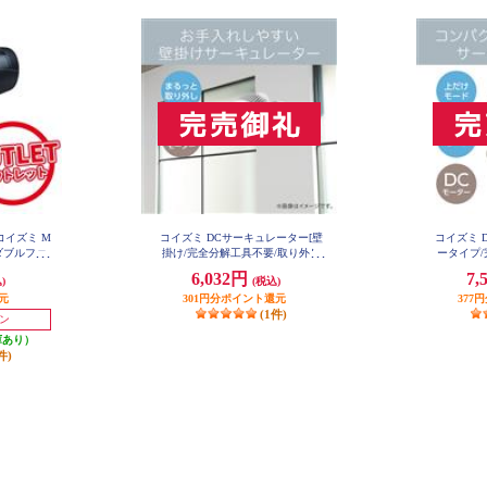
イズミ M
コイズミ DCサーキュレーター[壁
コイズミ 
 ダブルファ
掛け/完全分解工具不要/取り外し
ータイプ/
KHD-W9
ヘッド/リモコン付属] KCF1566W
コン付
6,032円
7,
)
(税込)
元
301円分ポイント還元
377
(1件)
ポン
庫あり）
件)