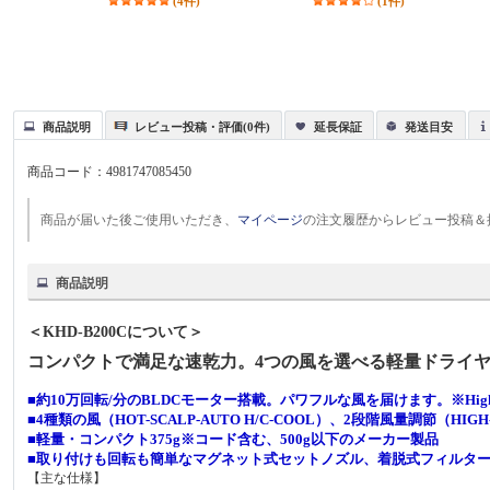
(4件)
(1件)
商品説明
レビュー投稿・評価(0件)
延長保証
発送目安
商品コード：
4981747085450
商品が届いた後ご使用いただき、
マイページ
の注文履歴からレビュー投稿＆
商品説明
＜KHD-B200Cについて＞
コンパクトで満足な速乾力。4つの風を選べる軽量ドライ
■約10万回転/分のBLDCモーター搭載。パワフルな風を届けます。※Hi
■4種類の風（HOT-SCALP-AUTO H/C-COOL）、2段階風量調節（HIGH
■軽量・コンパクト375g※コード含む、500g以下のメーカー製品
■取り付けも回転も簡単なマグネット式セットノズル、着脱式フィルタ
【主な仕様】