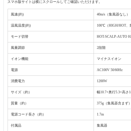
スマホ版サイトは横にスクロールしてご確認いただけます。
風速(約)
40m/s（集風器なし）
温風温度(約)
100℃（HIGH/HO
モード切替
HOT-SCALP-AUTO H
風量調節
2段階
イオン機能
マイナスイオン
電源
AC100V 50/60Hz
消費電力
1200W
サイズ（約）
幅10.7×奥行5.3×高
質量（約）
375g（集風器含まず
電源コード長さ（約）
1.7m
付属品
集風器