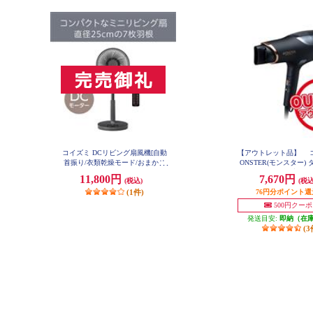
コイズミ DCリビング扇風機[自動
【アウトレット品】 コ
首振り/衣類乾燥モード/おまかせ
ONSTER(モンスター)
モード/リモコン付属] KLF2561H
ンドライヤー ブラック 
11,800円
7,670円
(税込)
(税込
10-K
(1件)
76円分ポイント還
500円クー
発送目安:
即納（在
(3