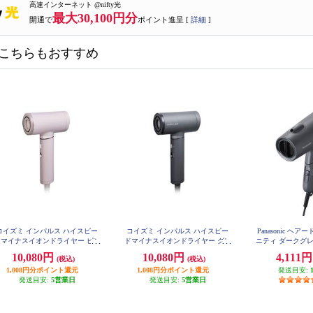
高速インターネット @nifty光
最大30,100円分
開通で
ポイント進呈 [
詳細
]
こちらもおすすめ
コイズミ インパルス ハイスピー
コイズミ インパルス ハイスピー
Panasonic ヘ
ドマイナスイオンドライヤー ピン
ドマイナスイオンドライヤー グレ
ニティ ダークグレー
ク KHD-B200P
ー KHD-B200H
10,080円
10,080円
4,111
(税込)
(税込)
1,008円分ポイント還元
1,008円分ポイント還元
発送目安:
発送目安:
5営業日
発送目安:
5営業日