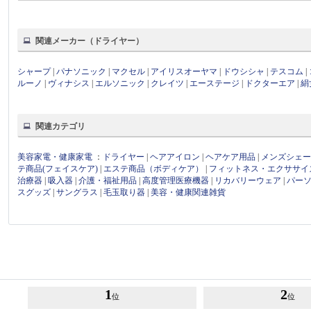
関連メーカー（ドライヤー）
シャープ
|
パナソニック
|
マクセル
|
アイリスオーヤマ
|
ドウシシャ
|
テスコム
|
ルーノ
|
ヴィナシス
|
エルソニック
|
クレイツ
|
エーステージ
|
ドクターエア
|
絹
関連カテゴリ
美容家電・健康家電
：
ドライヤー
|
ヘアアイロン
|
ヘアケア用品
|
メンズシェ
テ商品(フェイスケア)
|
エステ商品（ボディケア）
|
フィットネス・エクササイ
治療器
|
吸入器
|
介護・福祉用品
|
高度管理医療機器
|
リカバリーウェア
|
パー
スグッズ
|
サングラス
|
毛玉取り器
|
美容・健康関連雑貨
1
2
位
位