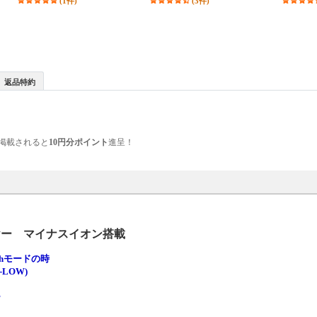
(1件)
(3件)
返品特約
掲載されると
10円分ポイント
進呈！
ヤー マイナスイオン搭載
ghモードの時
-LOW)
ー