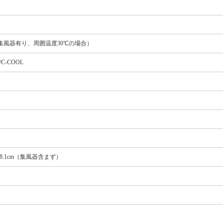
T、集風器有り、周囲温度30℃の場合）
/C-COOL
さ18.1cm（集風器含まず）
）