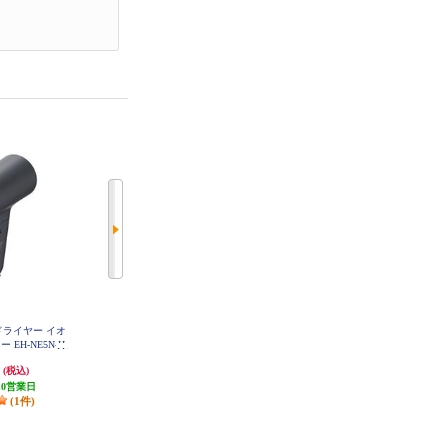
アードライヤー イオ
SHARP Dimple flow dryer /ディン
Panasonic ヘアードライヤー イオ
 EH-NE5N-H
プルフロードライヤー グレイッシ
ニティ アッシュグリーン EH-NE5
N-G
ュパープル IB-P300-V
円
6,300円
4,111円
(税込)
(税込)
(税込)
10営業日
発送目安:
3週間
発送目安:
3週間
(1件)
(1件)