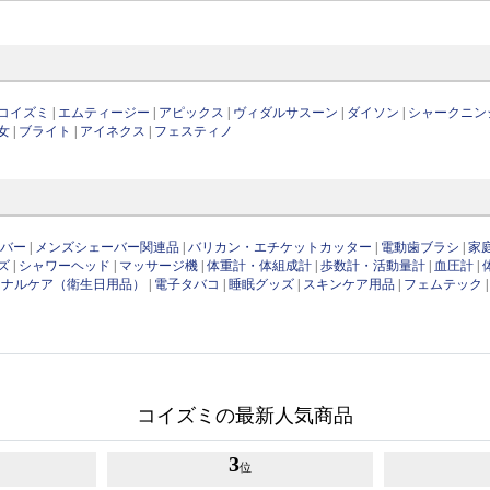
コイズミ
|
エムティージー
|
アピックス
|
ヴィダルサスーン
|
ダイソン
|
シャークニン
女
|
ブライト
|
アイネクス
|
フェスティノ
ーバー
|
メンズシェーバー関連品
|
バリカン・エチケットカッター
|
電動歯ブラシ
|
家
ズ
|
シャワーヘッド
|
マッサージ機
|
体重計・体組成計
|
歩数計・活動量計
|
血圧計
|
ソナルケア（衛生日用品）
|
電子タバコ
|
睡眠グッズ
|
スキンケア用品
|
フェムテック
コイズミの最新人気商品
3
位