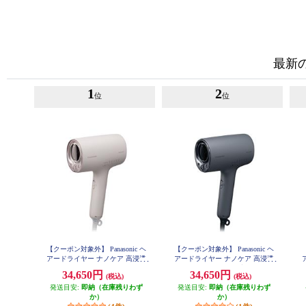
最新
1
2
位
位
【クーポン対象外】 Panasonic ヘ
【クーポン対象外】 Panasonic ヘ
アードライヤー ナノケア 高浸透
アードライヤー ナノケア 高浸透
ナノイー さくらピンク EH-NA0K-
ナノイー チャコールブラック EH-
ナ
34,650円
34,650円
(税込)
(税込)
P
NA0K-K
発送目安:
即納（在庫残りわず
発送目安:
即納（在庫残りわず
か）
か）