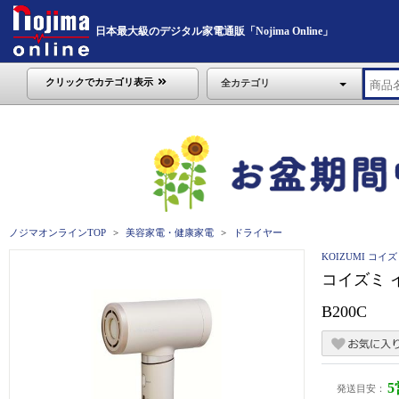
日本最大級のデジタル家電通販「Nojima Online」
クリックでカテゴリ表示
全カテゴリ
ノジマオンラインTOP
美容家電・健康家電
ドライヤー
KOIZUMI コイ
コイズミ 
B200C
発送目安：