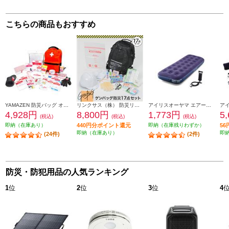
こちらの商品もおすすめ
YAMAZEN 防災バッグ オレンジ YBG-30R
リンクサス（株） 防災リュック リンクサス ゲンバッグ防災17点セット GB-BS01
アイリスオーヤマ エアーベッド【シングルサイズ/ポンプ付】 ABD-1N
4,928円
8,800円
1,773円
5
(税込)
(税込)
(税込)
即納（在庫あり）
440円分ポイント還元
即納（在庫残りわずか）
5
即納（在庫あり）
即
(24件)
(2件)
防災・防犯用品の人気ランキング
1
位
2
位
3
位
4