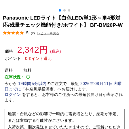
Panasonic LEDライト【白色LED/単1形～単4形対
応/残量チェック機能付き/ホワイト】 BF-BM20P-W
5
(2)
レビューを見る
2,342円
価格
(税込)
ポイント
0ポイント還元
送料
無料
在庫状況：
〇
今から
19
時間
5
分以内
のご注文で、最短
2026
年
08
月
11
日
火曜
日
までに
「
神奈川県横浜市
」
へお届けします。
ログイン
をすると、お客様のご住所への最短お届け日が表示され
ます。
地震・台風などの影響で一時的に需要増となり、納期が未定、
または変動する可能性がございます。
入荷次第、順次発送させていただきますので、ご理解いただき