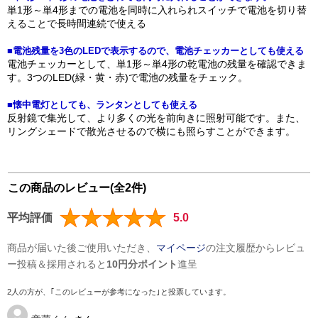
単1形～単4形までの電池を同時に入れられスイッチで電池を切り替
えることで長時間連続で使える
■電池残量を3色のLEDで表示するので、電池チェッカーとしても使える
電池チェッカーとして、単1形～単4形の乾電池の残量を確認できま
す。3つのLED(緑・黄・赤)で電池の残量をチェック。
■懐中電灯としても、ランタンとしても使える
反射鏡で集光して、より多くの光を前向きに照射可能です。また、
リングシェードで散光させるので横にも照らすことができます。
この商品のレビュー(全2件)
平均評価
5.0
商品が届いた後ご使用いただき、
マイページ
の注文履歴からレビュ
ー投稿＆採用されると
10円分ポイント
進呈
2人の方が、｢このレビューが参考になった｣と投票しています。