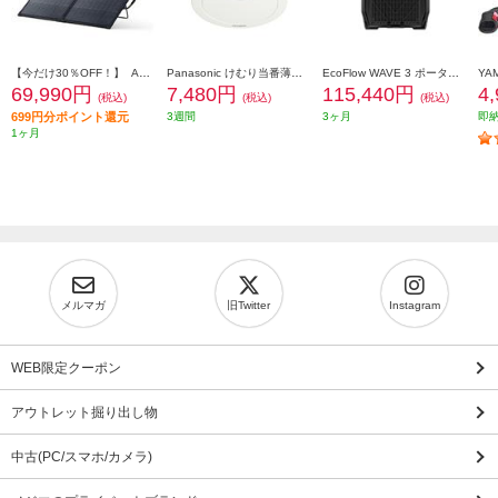
【今だけ30％OFF！】 Anker ソーラーパネル Solix PS200 Dual Portable Solar Panel【出力最大200W/重さ4.8kg/アルミフレーム/10年使える長寿命】 AS320011
Panasonic けむり当番薄型2種 ホワイト(電池式/ワイヤレス連動子機/あかり付)ブリスタパック SHK74202P
EcoFlow WAVE 3 ポータブルエアコン 自動/冷房/暖房/除湿機能搭載 EFWAVE3-JP-NBOX
69,990円
7,480円
115,440円
4
(税込)
(税込)
(税込)
699円分ポイント還元
3週間
3ヶ月
即
1ヶ月
メルマガ
旧Twitter
Instagram
WEB限定クーポン
アウトレット掘り出し物
中古(PC/スマホ/カメラ)