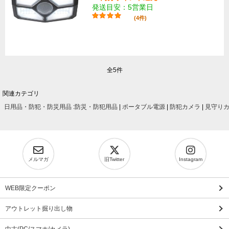
発送目安：5営業日
(4件)
全5件
関連カテゴリ
日用品・防犯・防災用品
:
防災・防犯用品
|
ポータブル電源
|
防犯カメラ
|
見守り
メルマガ
旧Twitter
Instagram
WEB限定クーポン
アウトレット掘り出し物