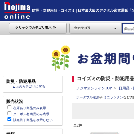
防災・防犯用品・コイズミ | 日本最大級のデジタル家電通販「Nojim
クリックでカテゴリ表示
全カテゴリ
コイズミの防災・防犯用品 
防災・防犯用品
▲上のカテゴリに戻る
ノジマオンラインTOP
日用品・
ポータブル電源
や
ミニランタン
などの
販売状況
在庫あり商品のみ表示
クーポン有商品のみ表示
販売終了商品を表示しない
全2件