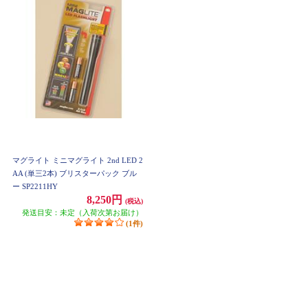
マグライト ミニマグライト 2nd LED 2
AA (単三2本) ブリスターパック ブル
ー SP2211HY
8,250円
(税込)
発送目安：未定（入荷次第お届け）
(1件)