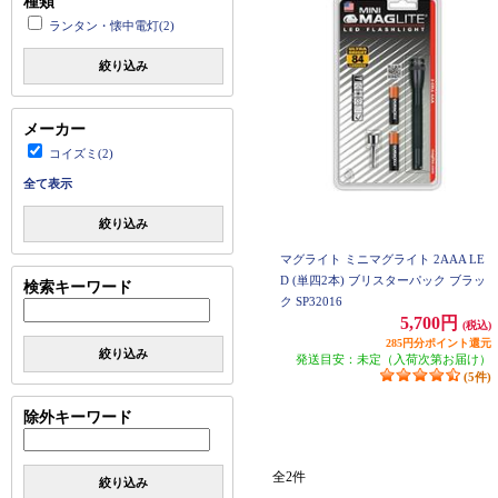
種類
ランタン・懐中電灯(2)
絞り込み
メーカー
コイズミ(2)
全て表示
絞り込み
マグライト ミニマグライト 2AAA LE
D (単四2本) ブリスターパック ブラッ
検索キーワード
ク SP32016
5,700円
(税込)
285円分ポイント還元
絞り込み
発送目安：未定（入荷次第お届け）
(5件)
除外キーワード
全2件
絞り込み