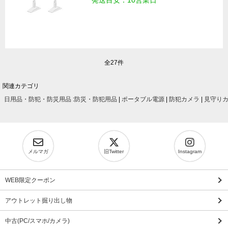
発送目安：10営業日
全27件
関連カテゴリ
日用品・防犯・防災用品
:
防災・防犯用品
|
ポータブル電源
|
防犯カメラ
|
見守り
メルマガ
旧Twitter
Instagram
WEB限定クーポン
アウトレット掘り出し物
中古(PC/スマホ/カメラ)