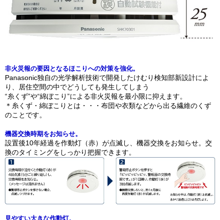
非火災報の要因となるほこりへの対策を強化。
Panasonic独自の光学解析技術で開発したけむり検知部新設計によ
り、居住空間の中でどうしても発生してしまう
“糸くず”や“綿ぼこり”による非火災報を最小限に抑えます。
＊糸くず・綿ぼこりとは・・・布団や衣類などから出る繊維のくず
のことです。
機器交換時期をお知らせ。
設置後10年経過を作動灯（赤）が点滅し、機器交換をお知らせ。交
換のタイミングをしっかり把握できます。
見やすい大きな作動灯。