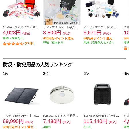
YAMAZEN 防災バッグ オレンジ YBG-30R
リンクサス（株） 防災リュック リンクサス ゲンバッグ防災17点セット GB-BS01
アイリスオーヤマ 防災リュックセット３３点 BRS-33
4,928円
8,800円
5,670円
1
(税込)
(税込)
(税込)
即納（在庫あり）
440円分ポイント還元
56円分ポイント還元
5
即納（在庫あり）
即納（在庫残りわずか）
即
(24件)
防災・防犯用品の人気ランキング
1
位
2
位
3
位
4
【今だけ30％OFF！】 Anker ソーラーパネル Solix PS200 Dual Portable Solar Panel【出力最大200W/重さ4.8kg/アルミフレーム/10年使える長寿命】 AS320011
Panasonic けむり当番薄型2種 ホワイト(電池式/ワイヤレス連動子機/あかり付)ブリスタパック SHK74202P
EcoFlow WAVE 3 ポータブルエアコン 自動/冷房/暖房/除湿機能搭載 EFWAVE3-JP-NBOX
69,990円
7,480円
115,440円
4
(税込)
(税込)
(税込)
699円分ポイント還元
3週間
3ヶ月
即