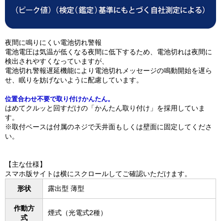
夜間に鳴りにくい電池切れ警報
電池電圧は気温が低くなる夜間に低下するため、電池切れは夜間に
検出されやすくなっていますが、
電池切れ警報遅延機能により電池切れメッセージの鳴動開始を遅ら
せ、眠りを妨げないように配慮しています。
位置合わせ不要で取り付けかんたん。
はめてクルッと回すだけの「かんたん取り付け」を採用していま
す。
※取付ベースは付属のネジで天井面もしくは壁面に固定してくださ
い。
【主な仕様】
スマホ版サイトは横にスクロールしてご確認いただけます。
形状
露出型 薄型
作動方
煙式（光電式2種）
式