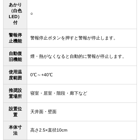
あかり
（白色
○
LED）
付
警報停
警報停止ボタンを押すと警報が停止します。
止機能
自動復
煙・熱がなくなると自動的に警報が停止します。
旧機能
使用温
0℃～+40℃
度範囲
推奨設
寝室・居室・階段・廊下など
置場所
設置位
天井面・壁面
置
本体寸
高さ2.5×直径10cm
法