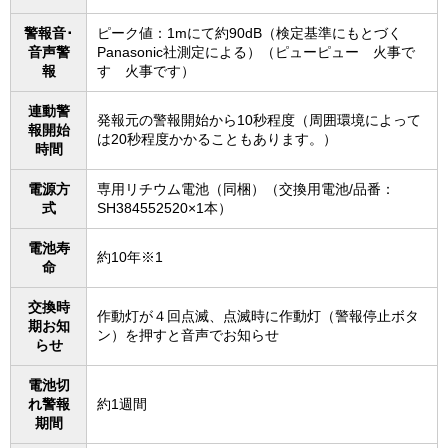
警報音･
ピーク値：1mにて約90dB（検定基準にもとづく
音声警
Panasonic社測定による）（ピューピュー 火事で
報
す 火事です）
連動警
発報元の警報開始から10秒程度（周囲環境によって
報開始
は20秒程度かかることもあります。）
時間
電源方
専用リチウム電池（同梱）（交換用電池/品番：
式
SH384552520×1本）
電池寿
約10年※1
命
交換時
作動灯が４回点滅、点滅時に作動灯（警報停止ボタ
期お知
ン）を押すと音声でお知らせ
らせ
電池切
れ警報
約1週間
期間