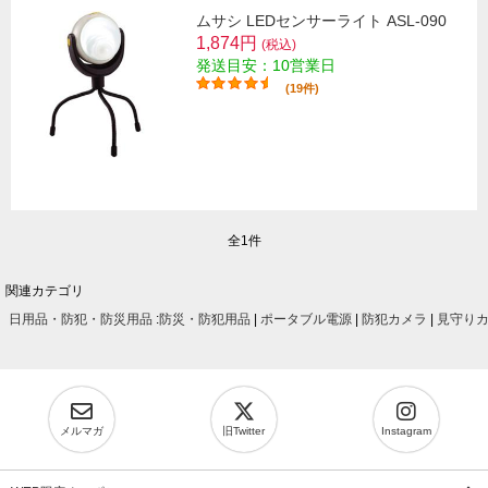
ムサシ LEDセンサーライト ASL-090
1,874円
(税込)
発送目安：10営業日
(19件)
全1件
関連カテゴリ
日用品・防犯・防災用品
:
防災・防犯用品
|
ポータブル電源
|
防犯カメラ
|
見守り
メルマガ
旧Twitter
Instagram