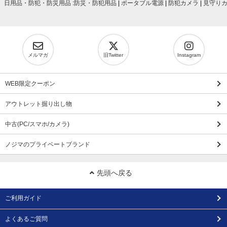
日用品・防犯・防災用品
:
防災・防犯用品
|
ポータブル電源
|
防犯カメラ
|
見守り
メルマガ
旧Twitter
Instagram
WEB限定クーポン
アウトレット掘り出し物
中古(PC/スマホ/カメラ)
ノジマのプライベートブランド
先頭へ戻る
ご利用ガイド
よくあるご質問