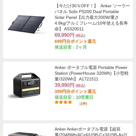
【今だけ30％OFF！】
Anker ソーラー
パネル Solix PS200 Dual Portable
Solar Panel【出力最大200W/重さ
4.8kg/アルミフレーム/10年使える長寿
命】 AS320011
69,990円
(税込)
699円分ポイント還元
発送目安：2ヶ月
Anker ポータブル電源 Portable Power
Station (PowerHouse 320Wh)【小型軽
量/320Wh】 A1721511
39,990円
(税込)
399円分ポイント還元
発送目安：10営業日
(1件)
Anker Ankerポータブル電源【超容
量/2048Wh/AC×6/USB-C×3/USB-A×2/