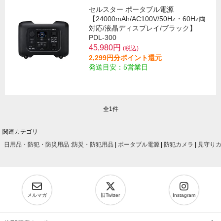
セルスター ポータブル電源
【24000mAh/AC100V/50Hz・60Hz両
対応/液晶ディスプレイ/ブラック】
PDL-300
45,980円
(税込)
2,299円分ポイント還元
発送目安：5営業日
全1件
関連カテゴリ
日用品・防犯・防災用品
:
防災・防犯用品
|
ポータブル電源
|
防犯カメラ
|
見守り
メルマガ
旧Twitter
Instagram