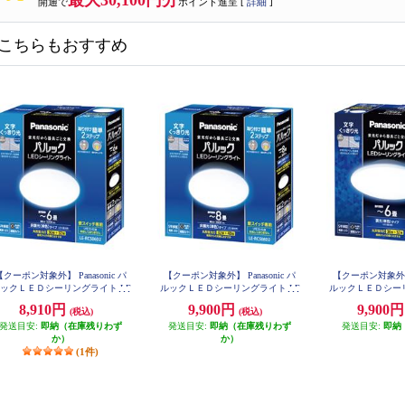
最大30,100円分
開通で
ポイント進呈 [
詳細
]
こちらもおすすめ
【クーポン対象外】 Panasonic パ
【クーポン対象外】 Panasonic パ
【クーポン対象外】 P
ックＬＥＤシーリングライト LE
ルックＬＥＤシーリングライト LE
ルックＬＥＤシーリ
RCS06D2
RCS08D2
RC06
8,910円
9,900円
9,900
(税込)
(税込)
発送目安:
即納（在庫残りわず
発送目安:
即納（在庫残りわず
発送目安:
即納
か）
か）
(1件)