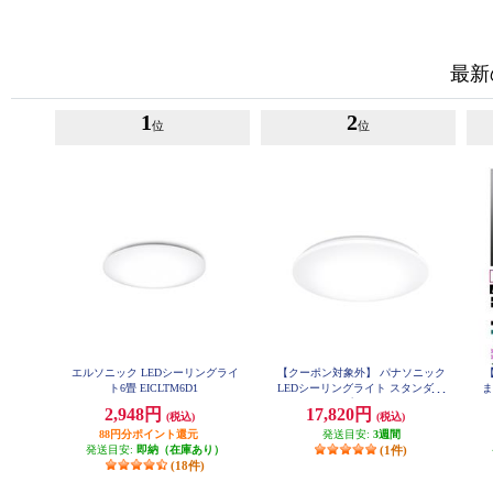
最新
1
2
位
位
エルソニック LEDシーリングライ
【クーポン対象外】 パナソニック
ト6畳 EICLTM6D1
LEDシーリングライト スタンダー
ま
ドシリーズ プレーン ～8畳 HH-
2,948円
17,820円
(税込)
(税込)
CM0834A
88円分ポイント還元
発送目安:
3週間
発送目安:
即納（在庫あり）
(1件)
(18件)