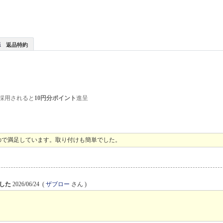
返品特約
採用されると
10円分ポイント
進呈
ので満足しています。取り付けも簡単でした。
ました
2026/06/24
(
ザブロー
さん )