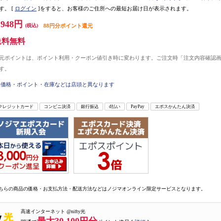
す。
[
ログイン
]をすると、お客様のご住所への最短お届け日が表示されます。
,948円
(税込)
88円分ポイント還元
送料無料
元ポイントは、ポイント利用・クーポン値引き時に変わります。ご注文時「注文内容確認
す。
価格・ポイント・在庫などは店頭と異なります
クレジットカード
コンビニ決済
銀行振込
d払い
PayPay
エポスかんたん決済
ちらの商品の価格・お支払方法・配送方法などはノジマオンライン限定サービスとなります。
高速インターネット @nifty光