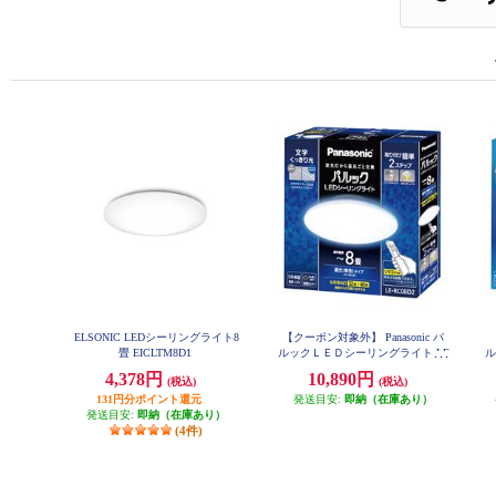
ELSONIC LEDシーリングライト8
【クーポン対象外】 Panasonic パ
畳 EICLTM8D1
ルックＬＥＤシーリングライト LE
ル
RC08D2
4,378円
10,890円
(税込)
(税込)
131円分ポイント還元
発送目安:
即納（在庫あり）
発送目安:
即納（在庫あり）
(4件)