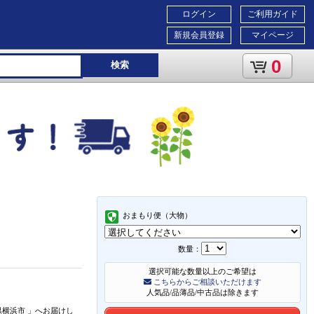
ログイン
ご利用ガイド
新規会員登録
マイページ
0
検索
おまもり便（大物）
数量：
選択可能な数量以上のご希望は
こちらからご相談いただけます
人気品/品薄品/中古品は除きます
県横浜市
」
へお届けし