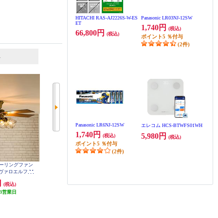
HITACHI RAS-AJ2226S-W-ES
Panasonic LR03NJ-12SW
ET
1,740円
(税込)
66,800円
(税込)
ポイント
5
％付与
(2件)
6
7
位
位
位
Panasonic LR6NJ-12SW
エレコム HCS-BTWFS01WH
1,740円
5,980円
(税込)
(税込)
ポイント
5
％付与
(2件)
cts シーリングファン
ホタルクス LED和風ペンダントラ
ホタルクス LEDシーリングファン
ジャヴァロエルフ M
イト （～8畳）昼光色 HCDB0850
【～6畳/軽量・コンパクト/LED調
on [フィラメントLED
色・調光/ゆらぎの風/ホタルック
円
7,290円
23,980円
(税込)
(税込)
(税込)
-CF048-GD
機能（安らぎモード）付/リモコン
3営業日
発送目安:
1ヶ月
付属】 XZF-06433KRCSG
発送目安:
3週間
(2件)
(1件)