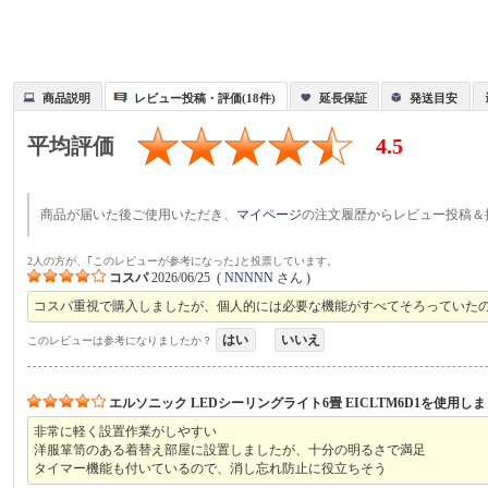
商品説明
レビュー投稿・評価(18件)
延長保証
発送目安
平均評価
4.5
商品が届いた後ご使用いただき、
マイページ
の注文履歴からレビュー投稿＆
2人の方が、｢このレビューが参考になった｣と投票しています。
コスパ
2026/06/25
(
NNNNN
さん )
コスパ重視で購入しましたが、個人的には必要な機能がすべてそろっていた
はい
いいえ
このレビューは参考になりましたか？
エルソニック LEDシーリングライト6畳 EICLTM6D1を使用し
非常に軽く設置作業がしやすい
洋服箪笥のある着替え部屋に設置しましたが、十分の明るさで満足
タイマー機能も付いているので、消し忘れ防止に役立ちそう