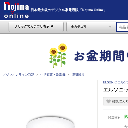
日本最大級のデジタル家電通販「Nojima Online」
クリックでカテゴリ表示
全カテゴリ
ノジマオンラインTOP
生活家電・洗濯機
照明器具
ELSONIC エル
エルソニック
発送目安：
今