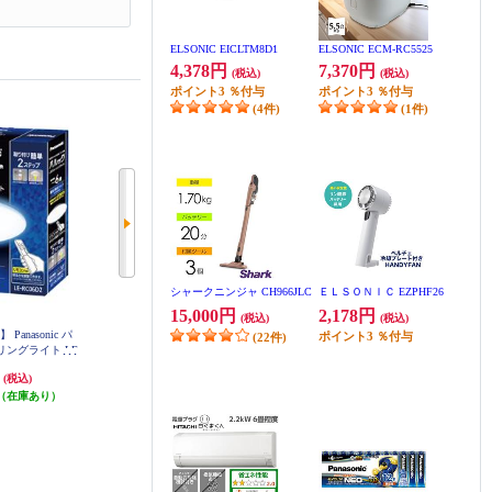
ELSONIC EICLTM8D1
ELSONIC ECM-RC5525
4,378円
7,370円
(税込)
(税込)
ポイント
3
％付与
ポイント
3
％付与
(4件)
(1件)
シャークニンジャ CH966JLC
ＥＬＳＯＮＩＣ EZPHF26
15,000円
2,178円
(税込)
(税込)
anasonic パ
Life on products シーリングファン
Life on products シーリングファン
ポイント
3
％付与
(22件)
ングライト LE
JAVALO ELF ジャヴァロエルフ VI
JAVALO ELF ジャヴァロエルフ M
D2
NTAGE Collection JE-CF027
odern Collection LED [DCモーター/
円
27,500円
32,890円
(税込)
(税込)
(税込)
REAL wood blades] ブラック JE-CF
044-BK
（在庫あり）
発送目安:
3営業日
発送目安:
3営業日