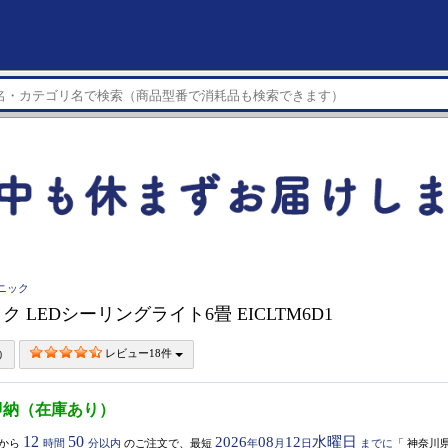
ソニック
 LEDシーリングライト6畳 EICLTM6D1
レビュー18件
即納（在庫あり）
12
50
2026
08
12
水曜日
から
時間
分以内
のご注文で、最短
年
月
日
までに
「
神奈川