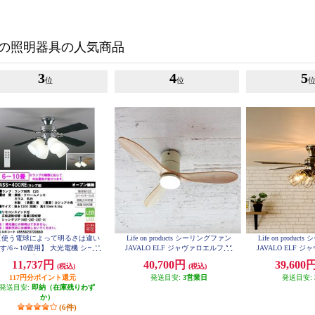
の照明器具の人気商品
3
4
5
位
位
【使う電球によって明るさは違い
Life on products シーリングファン
Life on produ
す/6～10畳用】 大光電機 シーリ
JAVALO ELF ジャヴァロエルフ M
JAVALO ELF 
ングファン【リモコン付/ランプ別
odern Collection LED [DCモーター/
odern Collecti
11,737円
40,700円
39,600
(税込)
(税込)
売】 ASS-400RE
wood blades/調色切替式] ホワイト
6灯] ゴールド JE
JE-CF017D-WH
117円分ポイント還元
発送目安:
3営業日
発送目安:
発送目安:
即納（在庫残りわず
か）
(6件)