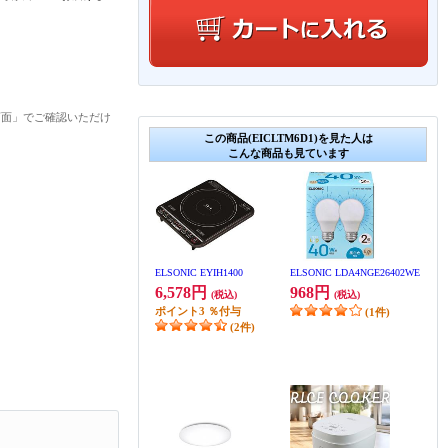
画面」でご確認いただけ
この商品(EICLTM6D1)を見た人は
こんな商品も見ています
ELSONIC EYIH1400
ELSONIC LDA4NGE26402WE
6,578円
968円
(税込)
(税込)
ポイント
3
％付与
(1件)
(2件)