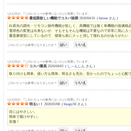
1人の方が、｢このレビューが参考になった｣と投票しています。
最低限欲しい機能でコスパ抜群
2026/04/16
(
hiroon
さん )
白昼光の調光・リモコン操作機能が欲しく、高機能では無く単機能の低価格品
電球色の変更は出来ないが、そもそもそんな機能は不要なので非常に気に入
書斎兼寝室にしているので、寝落ち前にスッと消して寝れるのがありがたい
はい
いいえ
このレビューは参考になりましたか？
1人の方が、｢このレビューが参考になった｣と投票しています。
コスパ最高
2026/04/03
(
し～んしん
さん )
取り付けも簡単。使い方も簡単。明るさも充分。安かったのでちょっと心配
はい
いいえ
このレビューは参考になりましたか？
1人の方が、｢このレビューが参考になった｣と投票しています。
明るい！
2026/03/08
(
bisapy56
さん )
目にはやさしい。
簡単で着けやすい。
安価！
はい
いいえ
このレビューは参考になりましたか？