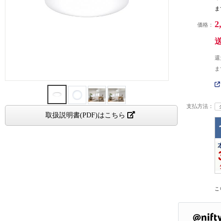
ま
2
価格：
還
ま
支払方法：
取扱説明書(PDF)はこちら
こ