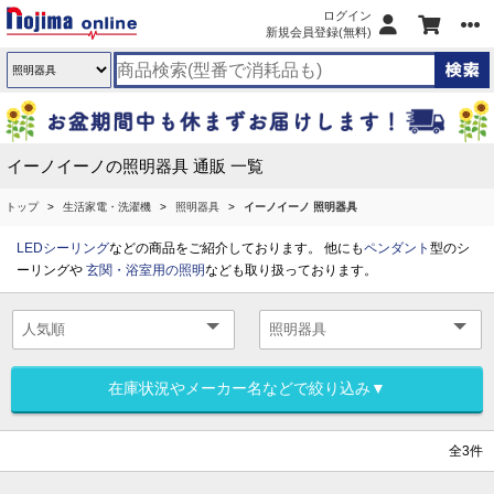
ログイン
新規会員登録(無料)
イーノイーノの照明器具 通販 一覧
トップ
生活家電・洗濯機
照明器具
イーノイーノ 照明器具
LEDシーリング
などの商品をご紹介しております。 他にも
ペンダント
型のシ
ーリングや
玄関・浴室用の照明
なども取り扱っております。
在庫状況やメーカー名などで絞り込み▼
全3件