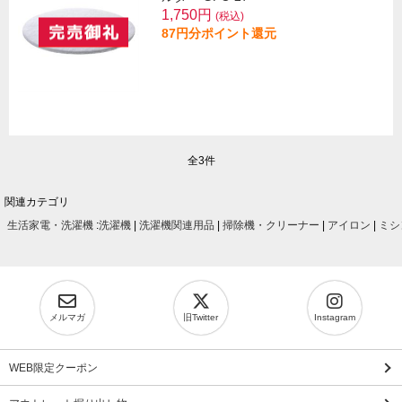
1,750円
(税込)
87円分ポイント還元
全3件
関連カテゴリ
生活家電・洗濯機
:
洗濯機
|
洗濯機関連用品
|
掃除機・クリーナー
|
アイロン
|
ミシ
メルマガ
旧Twitter
Instagram
WEB限定クーポン