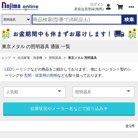
ログイン
新規会員登録(無料)
東京メタル の照明器具 通販 一覧
トップ
生活家電・洗濯機
照明器具
東京メタル 照明器具
LEDシーリング
などの商品をご紹介しております。 他にも
ペンダント
型のシ
ーリングや
玄関・浴室用の照明
なども取り扱っております。
在庫状況やメーカー名などで絞り込み▼
全1件