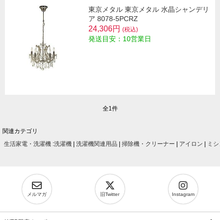
東京メタル 東京メタル 水晶シャンデリ
ア 8078-5PCRZ
24,306円
(税込)
発送目安：10営業日
全1件
関連カテゴリ
生活家電・洗濯機
:
洗濯機
|
洗濯機関連用品
|
掃除機・クリーナー
|
アイロン
|
ミシ
メルマガ
旧Twitter
Instagram