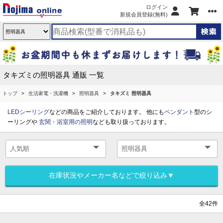
ログイン
新規会員登録(無料)
タキズミの照明器具 通販 一覧
トップ
生活家電・洗濯機
照明器具
タキズミ 照明器具
LEDシーリング
などの商品をご紹介しております。 他にも
ペンダント
型のシ
ーリングや
玄関・浴室用の照明
なども取り扱っております。
在庫状況やメーカー名などで絞り込み▼
全42件