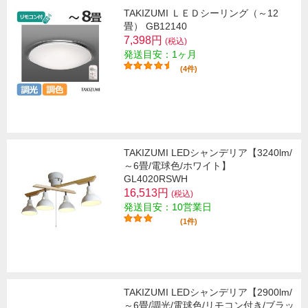
TAKIZUMI ＬＥＤシーリング（～12
畳） GB12140
7,398円
(税込)
発送目安：1ヶ月
(4件)
TAKIZUMI LEDシャンデリア【3240lm/
～6畳/電球色/ホワイト】
GL4020RSWH
16,513円
(税込)
発送目安：10営業日
(1件)
TAKIZUMI LEDシャンデリア【2900lm/
～6畳/調光/電球色/リモコン付き/ブラッ