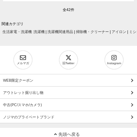
全42件
関連カテゴリ
生活家電・洗濯機
:
洗濯機
|
洗濯機関連用品
|
掃除機・クリーナー
|
アイロン
|
ミシ
メルマガ
旧Twitter
Instagram
WEB限定クーポン
アウトレット掘り出し物
中古(PC/スマホ/カメラ)
ノジマのプライベートブランド
先頭へ戻る