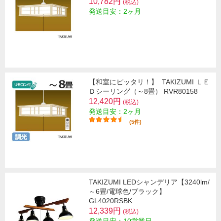
10,782円
(税込)
発送目安：2ヶ月
【和室にピッタリ！】
TAKIZUMI ＬＥ
Ｄシーリング（～8畳） RVR80158
12,420円
(税込)
発送目安：2ヶ月
(5件)
TAKIZUMI LEDシャンデリア【3240lm/
～6畳/電球色/ブラック】
GL4020RSBK
12,339円
(税込)