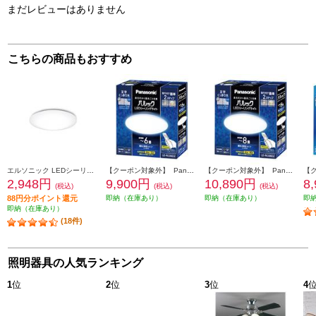
まだレビューはありません
こちらの商品もおすすめ
エルソニック LEDシーリングライト6畳 EICLTM6D1
【クーポン対象外】 Panasonic パルックＬＥＤシーリングライト LERC06D2
【クーポン対象外】 Panasonic パルックＬＥＤシーリングライト LERC08D2
2,948円
9,900円
10,890円
8
(税込)
(税込)
(税込)
88円分ポイント還元
即納（在庫あり）
即納（在庫あり）
即
即納（在庫あり）
(18件)
照明器具の人気ランキング
1
位
2
位
3
位
4