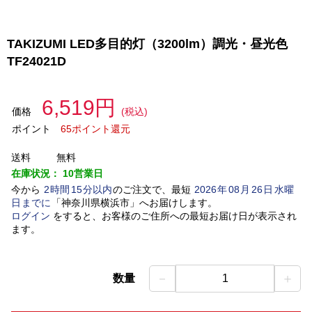
TAKIZUMI LED多目的灯（3200lm）調光・昼光色
TF24021D
6,519円
価格
(税込)
ポイント
65ポイント還元
送料
無料
在庫状況：
10営業日
今から
2
時間
15
分以内
のご注文で、最短
2026
年
08
月
26
日
水曜
日
までに
「
神奈川県横浜市
」
へお届けします。
ログイン
をすると、お客様のご住所への最短お届け日が表示され
ます。
－
＋
数量
1