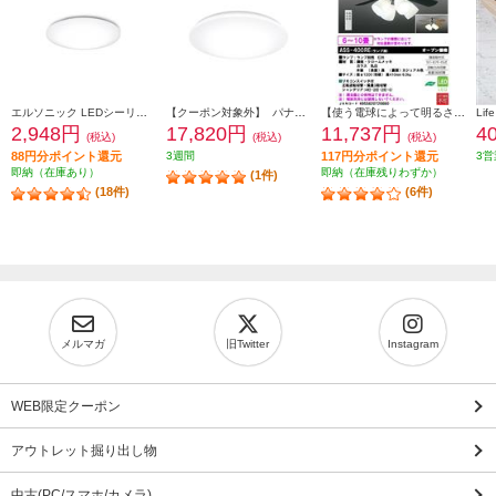
エルソニック LEDシーリングライト6畳 EICLTM6D1
【クーポン対象外】 パナソニック LEDシーリングライト スタンダードシリーズ プレーン ～8畳 HH-CM0834A
【使う電球によって明るさは違います/6～10畳用】 大光電機 シーリングファン【リモコン付/ランプ別売】 ASS-400RE
2,948円
17,820円
11,737円
4
(税込)
(税込)
(税込)
88円分ポイント還元
3週間
117円分ポイント還元
3営
即納（在庫あり）
即納（在庫残りわずか）
(1件)
(18件)
(6件)
メルマガ
旧Twitter
Instagram
WEB限定クーポン
アウトレット掘り出し物
中古(PC/スマホ/カメラ)