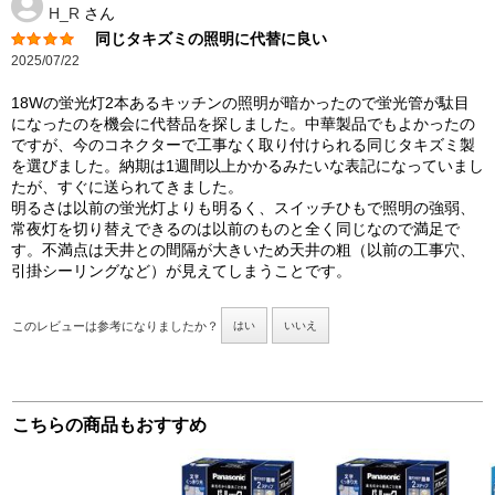
H_R
さん
同じタキズミの照明に代替に良い
2025/07/22
18Wの蛍光灯2本あるキッチンの照明が暗かったので蛍光管が駄目
になったのを機会に代替品を探しました。中華製品でもよかったの
ですが、今のコネクターで工事なく取り付けられる同じタキズミ製
を選びました。納期は1週間以上かかるみたいな表記になっていまし
たが、すぐに送られてきました。
明るさは以前の蛍光灯よりも明るく、スイッチひもで照明の強弱、
常夜灯を切り替えできるのは以前のものと全く同じなので満足で
す。不満点は天井との間隔が大きいため天井の粗（以前の工事穴、
引掛シーリングなど）が見えてしまうことです。
このレビューは参考になりましたか？
はい
いいえ
こちらの商品もおすすめ