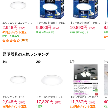
エルソニック LEDシーリングライト6畳 EICLTM6D1
【クーポン対象外】 Panasonic パルックＬＥＤシーリングライト LERC06D2
【クーポン対象外】 Panasonic パルックＬＥＤシーリングライト LERC08D2
2,948円
9,900円
10,890円
8
(税込)
(税込)
(税込)
88円分ポイント還元
即納（在庫あり）
即納（在庫あり）
即
即納（在庫あり）
(18件)
照明器具の人気ランキング
1
位
2
位
3
位
4
エルソニック LEDシーリングライト6畳 EICLTM6D1
【クーポン対象外】 パナソニック LEDシーリングライト スタンダードシリーズ プレーン ～8畳 HH-CM0834A
【使う電球によって明るさは違います/6～10畳用】 大光電機 シーリングファン【リモコン付/ランプ別売】 ASS-400RE
2,948円
17,820円
11,737円
4
(税込)
(税込)
(税込)
88円分ポイント還元
3週間
117円分ポイント還元
3営