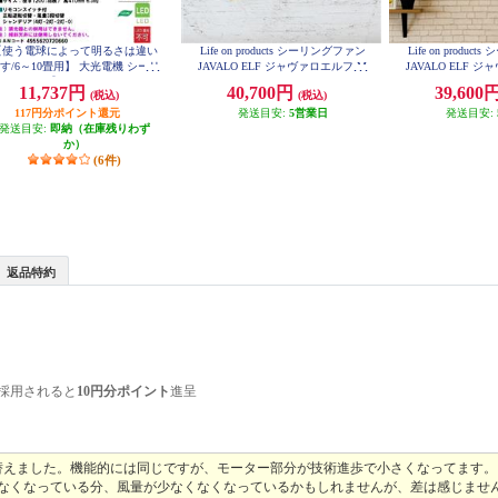
【使う電球によって明るさは違い
Life on products シーリングファン
Life on produ
す/6～10畳用】 大光電機 シーリ
JAVALO ELF ジャヴァロエルフ M
JAVALO ELF 
ングファン【リモコン付/ランプ別
odern Collection LED [DCモーター/
odern Collecti
11,737円
40,700円
39,600
(税込)
(税込)
売】 ASS-400RE
wood blades/調色切替式] ホワイト
6灯] ゴールド JE
JE-CF017D-WH
117円分ポイント還元
発送目安:
5営業日
発送目安:
発送目安:
即納（在庫残りわず
か）
(6件)
返品特約
採用されると
10円分ポイント
進呈
替えました。機能的には同じですが、モーター部分が技術進歩で小さくなってます。
少なくなっている分、風量が少なくなくなっているかもしれませんが、差は感じませ