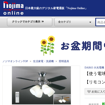
日本最大級のデジタル家電通販「Nojima Online」
クリックでカテゴリ表示
全カテゴリ
ノジマオンラインTOP
生活家電・洗濯機
照明器具
DAIKO 大光電機
【使う電球
【リモコン付
発送目安：