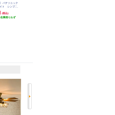
】 パナソニック
【クーポン対象外】 パナソニック
ホタルクス LEDシーリングライト
ライト シンプル
LEDシーリングライト シンプル
[シンプルデザイン]【5499lm/～12
-CM0623CA
タイプ ～8畳 HH-CM0823CA
畳/調光・調色/快適明かりモード/
円
12,870円
16,560円
(税込)
(税込)
(税込)
ホタルック/手元灯/日本製/リモコ
（在庫残りわず
発送目安:
即納（在庫残りわず
発送目安:
ン付属】 HLDC12311SG
即納（在庫残りわず
）
か）
か）
(1件)
(1件)
6
7
位
位
位