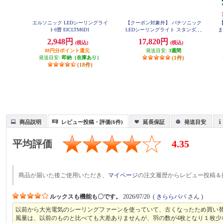
エルソニック LEDシーリングライ
【クーポン対象外】 パナソニック
ト6畳 EICLTM6D1
LEDシーリングライト スタンダー
ま
ドシリーズ プレーン ～8畳 HH-
2,948円
17,820円
(税込)
(税込)
CM0834A
88円分ポイント還元
発送目安:
3週間
発送目安:
即納（在庫あり）
(1件)
(18件)
商品説明
レビュー投稿・評価(6件)
延長保証
発送目安
平均評価
4.35
商品が届いた後ご使用いただき、
マイページ
の注文履歴からレビュー投稿＆
ルックスも機能も〇です。
2026/07/20
(
きららパパ
さん )
以前から大光電気のシーリングファーンを使っていて、古くなったため買い
風量は、以前のものと比べても大差ありませんが、羽の数が4枚となり１枚