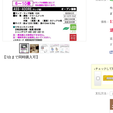
今
ま
1
価格：
還
ま
【3台まで同時購入可】
↓チェックして
支払方法：