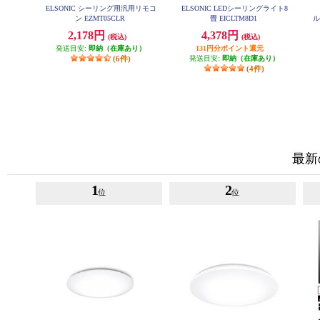
ELSONIC シーリング用汎用リモコ
ELSONIC LEDシーリングライト8
ン EZMT05CLR
畳 EICLTM8D1
ル
2,178円
4,378円
(税込)
(税込)
発送目安:
即納（在庫あり）
131円分ポイント還元
(6件)
発送目安:
即納（在庫あり）
(4件)
最新
1
2
位
位