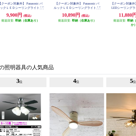
【クーポン対象外】 Panasonic パ
【クーポン対象外】 Panasonic パ
【クーポン対象外
ックＬＥＤシーリングライト LE
ルックＬＥＤシーリングライト LE
LEDシーリング
RC06D2
RC08D2
タイプ ～6畳 HH
9,900円
10,890円
11,880
(税込)
(税込)
発送目安:
即納（在庫あり）
発送目安:
即納（在庫あり）
発送目安:
即納
か
の照明器具の人気商品
3
4
5
位
位