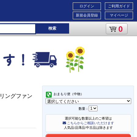
ログイン
ご利用ガイド
新規会員登録
マイページ
0
検索
おまもり便（中物）
ーリングファン
数量：
選択可能な数量以上のご希望は
こちらからご相談いただけます
人気品/品薄品/中古品は除きます