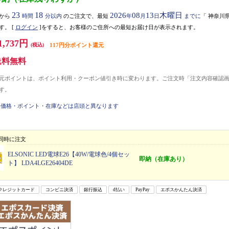
23
18
2026
08
13
木曜日
から
時間
分以内
のご注文で、最短
年
月
日
までに
「
神奈川
す。
[
ログイン
]をすると、お客様のご住所への最短お届け日が表示されます。
1,737円
(税込)
117円分ポイント還元
送料無料
元ポイントは、ポイント利用・クーポン値引き時に変わります。ご注文時「注文内容確認
す。
価格・ポイント・在庫などは店頭と異なります
同時に注文
ELSONIC LED電球E26【40W/電球色/4個セッ
即納（在庫あり）
ト】 LDA4LGE26404DE
クレジットカード
コンビニ決済
銀行振込
d払い
PayPay
エポスかんたん決済