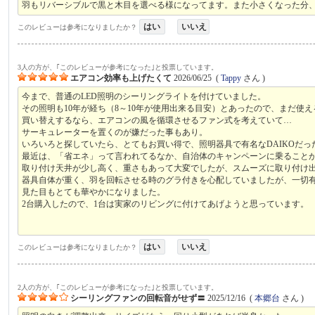
羽もリバーシブルで黒と木目を選べる様になってます。また小さくなった分
はい
いいえ
このレビューは参考になりましたか？
3人の方が、｢このレビューが参考になった｣と投票しています。
エアコン効率も上げたくて
2026/06/25
(
Tappy
さん )
今まで、普通のLED照明のシーリングライトを付けていました。
その照明も10年が経ち（8～10年が使用出来る目安）とあったので、まだ使
買い替えするなら、エアコンの風を循環させるファン式を考えていて…
サーキュレーターを置くのが嫌だった事もあり。
いろいろと探していたら、とてもお買い得で、照明器具で有名なDAIKOだっ
最近は、「省エネ」って言われてるなか、自治体のキャンペーンに乗ること
取り付け天井が少し高く、重さもあって大変でしたが、スムーズに取り付け
器具自体が重く、羽を回転させる時のグラ付きを心配していましたが、一切
見た目もとても華やかになりました。
2台購入したので、1台は実家のリビングに付けてあげようと思っています。
はい
いいえ
このレビューは参考になりましたか？
2人の方が、｢このレビューが参考になった｣と投票しています。
シーリングファンの回転音がせず〓
2025/12/16
(
本郷台
さん )