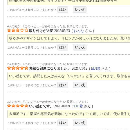
照明の向きが調整出来、サイズがもう一回り小型があれば尚良かった
はい
いいえ
このレビューは参考になりましたか？
4人の方が、｢このレビューが参考になった｣と投票しています。
取り付けが大変
2025/05/23
(
おんな
さん )
明るさやデザインはとてもよく、リビングがおしゃれになりましたが、取り
はい
いいえ
このレビューは参考になりましたか？
2人の方が、｢このレビューが参考になった｣と投票しています。
素敵な部屋になりました。
2021/01/12
(
EIJI君
さん )
いい感じです。訪問した人はみんな「いいね！」と言ってくれます。取付も
はい
いいえ
このレビューは参考になりましたか？
3人の方が、｢このレビューが参考になった｣と投票しています。
いい感じです。
2020/09/09
(
EIJI君
さん )
大満足です。部屋の雰囲気が素敵になったのですごく嬉しいです。使い勝手
はい
いいえ
このレビューは参考になりましたか？