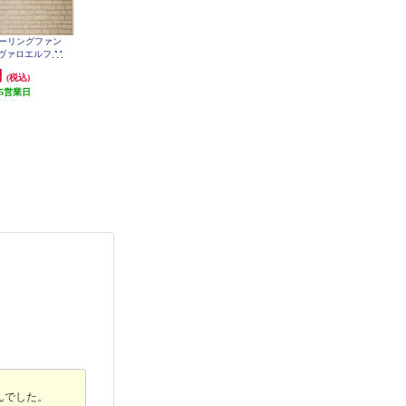
cts シーリングファン
ホタルクス LED和風ペンダントラ
【クーポン対象外】 パナソニック
ジャヴァロエルフ M
イト （～8畳）昼光色 HCDB0850
LEDシーリングライト スタンダー
on [フィラメントLED
ドシリーズ クリア ～20畳 HH-CM
円
7,290円
49,500円
(税込)
(税込)
(税込)
2037A
-CF048-GD
5営業日
発送目安:
1ヶ月
発送目安:
3週間
(2件)
んでした。