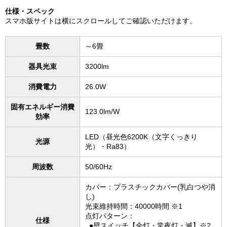
仕様・スペック
スマホ版サイトは横にスクロールしてご確認いただけます。
畳数
～6畳
器具光束
3200lm
消費電力
26.0W
固有エネルギー消費
123.0lm/W
効率
LED（昼光色6200K（文字くっきり
光源
光）・Ra83）
周波数
50/60Hz
カバー：プラスチックカバー(乳白つや消
し)
光束維持時間：40000時間 ※1
点灯パターン：
仕様
●壁スイッチ【全灯・常夜灯・滅】※2