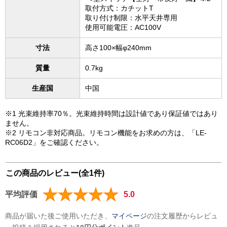
取付方式：カチットT
取り付け制限：水平天井専用
使用可能電圧：AC100V
寸法
高さ100×幅φ240mm
質量
0.7kg
生産国
中国
※1 光束維持率70％。光束維持時間は設計値であり保証値ではあり
ません。
※2 リモコン非対応商品。リモコン機能をお求めの方は、「LE-
RC06D2」をご確認ください。
この商品のレビュー(全1件)
平均評価
5.0
商品が届いた後ご使用いただき、
マイページ
の注文履歴からレビュ