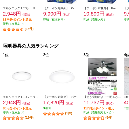
エルソニック LEDシーリングライト6畳 EICLTM6D1
【クーポン対象外】 Panasonic パルックＬＥＤシーリングライト LERC06D2
【クーポン対象外】 Panasonic パルックＬＥＤシーリングライト LERC08D2
2,948円
9,900円
10,890円
9
(税込)
(税込)
(税込)
88円分ポイント還元
即納（在庫あり）
即納（在庫あり）
即
即納（在庫あり）
(18件)
照明器具の人気ランキング
1
位
2
位
3
位
4
エルソニック LEDシーリングライト6畳 EICLTM6D1
【クーポン対象外】 パナソニック LEDシーリングライト スタンダードシリーズ プレーン ～8畳 HH-CM0834A
【使う電球によって明るさは違います/6～10畳用】 大光電機 シーリングファン【リモコン付/ランプ別売】 ASS-400RE
2,948円
17,820円
11,737円
4
(税込)
(税込)
(税込)
88円分ポイント還元
3週間
117円分ポイント還元
3営
即納（在庫あり）
即納（在庫残りわずか）
(1件)
(18件)
(6件)