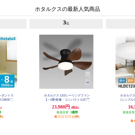
ホタルクスの最新人気商品
3
位
ペンダントラ
ホタルクス LEDシーリングファン
ホタルクス
DB0850
【～6畳/軽量・コンパクト/LED調
[シンプルデ
色・調光/ゆらぎの風/ホタルック
畳/調光・
23,980円
16
)
(税込)
機能（安らぎモード）付/リモコン
ホタルック
月
付属】 XZF-06433KRCSG
発送目安:
3週間
発送目安
ン付属】
件)
(1件)