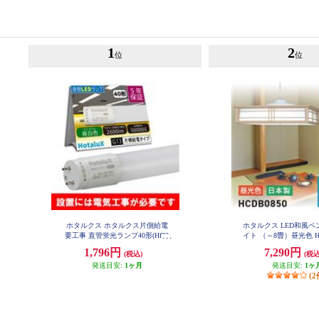
1
2
位
位
ホタルクス ホタルクス片側給電
ホタルクス LED和風
要工事 直管蛍光ランプ40形(Hf32
イト （～8畳）昼光色 HC
相当) 屋内用 15.7W 昼白色(5000K)
1,796円
7,290円
(税込)
(税込
全光束2600lm G13口金 1200mm L
D40T50-16-26G13-H1
発送目安:
1ヶ月
発送目安:
1ヶ
(2