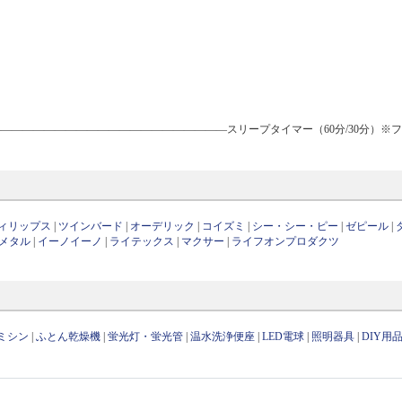
―――――――――――――――――――――スリープタイマー（60分/30分）※
ィリップス
|
ツインバード
|
オーデリック
|
コイズミ
|
シー・シー・ピー
|
ゼピール
|
メタル
|
イーノイーノ
|
ライテックス
|
マクサー
|
ライフオンプロダクツ
ミシン
|
ふとん乾燥機
|
蛍光灯・蛍光管
|
温水洗浄便座
|
LED電球
|
照明器具
|
DIY用