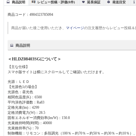
商品説明
レビュー投稿・評価(0件)
延長保証
発送目安
商品コード：
4904323785094
商品が届いた後ご使用いただき、
マイページ
の注文履歴からレビュー投稿＆
商品説明
＜HLDZ08403SGについて＞
【主な仕様】
スマホ版サイトは横にスクロールしてご確認いただけます。
光源：ＬＥＤ
【光源色1の場合】
光源色：昼光色
相関色温度(K)：6500
平均演色評価数：Ra83
定格光束(lm)：4299
定格消費電力(W)：28.5
固有エネルギー消費効率(lm/W)：150.8
光束維持時間(時間)：40000
光束維持率(%)：70
制御機能：リモコン：多段調光（100％⇔約70％⇔約50％⇔約30％⇔約10％