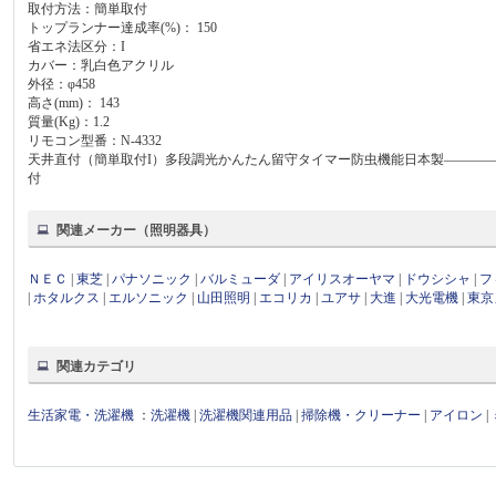
取付方法：簡単取付
トップランナー達成率(%)： 150
省エネ法区分：I
カバー：乳白色アクリル
外径：φ458
高さ(mm)： 143
質量(Kg)：1.2
リモコン型番：N-4332
天井直付（簡単取付I）多段調光かんたん留守タイマー防虫機能日本製――――
付
関連メーカー（照明器具）
ＮＥＣ
|
東芝
|
パナソニック
|
バルミューダ
|
アイリスオーヤマ
|
ドウシシャ
|
フ
|
ホタルクス
|
エルソニック
|
山田照明
|
エコリカ
|
ユアサ
|
大進
|
大光電機
|
東京
関連カテゴリ
生活家電・洗濯機
：
洗濯機
|
洗濯機関連用品
|
掃除機・クリーナー
|
アイロン
|