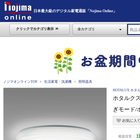
日本最大級のデジタル家電通販「Nojima Online」
クリックでカテゴリ表示
全カテゴリ
ノジマオンラインTOP
生活家電・洗濯機
照明器具
HOTALUX ホタ
ホタルクス 
ぎモード/ホ
発送目安：