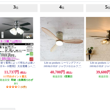
3
4
5
位
位
【使う電球によって明るさは違い
Life on products シーリングファン
Life on produ
す/6～10畳用】 大光電機 シーリ
JAVALO ELF ジャヴァロエルフ M
JAVALO ELF 
ングファン【リモコン付/ランプ別
odern Collection LED [DCモーター/
odern Collecti
11,737円
40,700円
39,600
(税込)
(税込)
売】 ASS-400RE
wood blades/調色切替式] ホワイト
6灯] ゴールド JE
JE-CF017D-WH
117円分ポイント還元
発送目安:
3営業日
発送目安:
発送目安:
即納（在庫残りわず
か）
(6件)