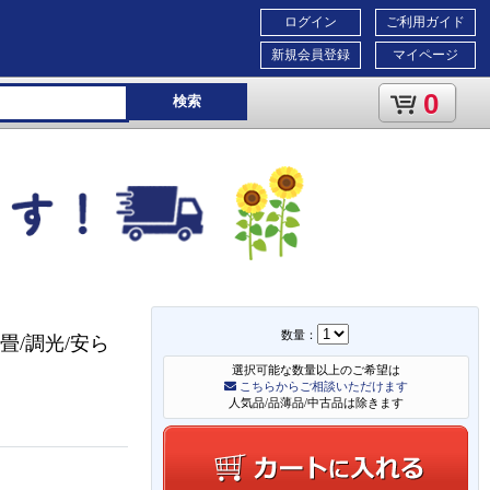
ログイン
ご利用ガイド
新規会員登録
マイページ
0
検索
数量：
畳/調光/安ら
選択可能な数量以上のご希望は
こちらからご相談いただけます
人気品/品薄品/中古品は除きます