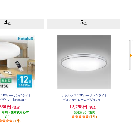
4
5
位
位
 LEDシーリングライト
ホタルクス LEDシーリングライト
ザイン]【5499lm/～12
[デュアルクロームデザイン]【549
調色/快適明かりモード/
9lm/～12畳/調光・調色/安らぎモー
,560円
12,798円
(税込)
(税込)
/手元灯/日本製/リモコ
ド/ホタルック/日本製/リモコン付
:
 HLDC12311SG
即納（在庫残りわず
属】 HLDC12402SG
発送目安:
3週間
か）
(1件)
(1件)