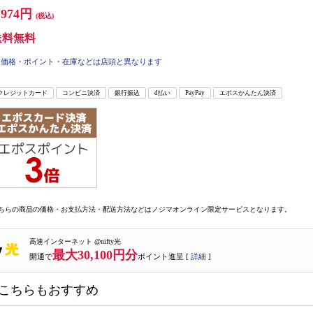
,974円
(税込)
送料無料
価格・ポイント・在庫などは店頭と異なります
クレジットカード
コンビニ決済
銀行振込
d払い
PayPay
エポスかんたん決済
ちらの商品の価格・お支払方法・配送方法などはノジマオンライン限定サービスとなります。
高速インターネット @nifty光
最大30,100円分
開通で
ポイント進呈 [
詳細
]
こちらもおすすめ