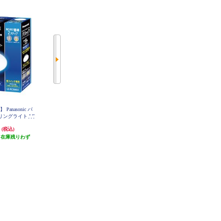
anasonic パ
【クーポン対象外】 パナソニック
ホタルクス LEDシーリングライト
ングライト LE
LEDシーリングライト シンプル
[シンプルデザイン]【5499lm/～12
8D2
タイプ ～8畳 HH-CM0823CA
畳/調光・調色/快適明かりモード/
円
12,870円
16,560円
(税込)
(税込)
(税込)
ホタルック/手元灯/日本製/リモコ
（在庫残りわず
発送目安:
即納（在庫あり）
発送目安:
ン付属】 HLDC12311SG
即納（在庫残りわず
）
(1件)
か）
(1件)