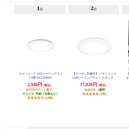
1
2
位
位
エルソニック LEDシーリングライ
【クーポン対象外】 パナソニック
ト6畳 EICLTM6D1
LEDシーリングライト スタンダー
ま
ドシリーズ プレーン ～8畳 HH-
2,948円
17,820円
(税込)
(税込)
CM0834A
88円分ポイント還元
発送目安:
3週間
発送目安:
即納（在庫あり）
(1件)
(18件)