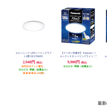
エルソニック LEDシーリングライ
【クーポン対象外】 Panasonic パ
ト6畳 EICLTM6D1
ルックＬＥＤシーリングライト LE
ル
RC06D2
2,948円
9,900円
(税込)
(税込)
88円分ポイント還元
発送目安:
即納（在庫あり）
発送目安:
即納（在庫あり）
(18件)
最新