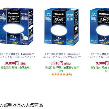
【クーポン対象外】 Panasonic パ
【クーポン対象外】 Panasonic パ
【クーポン対象外】 P
ックＬＥＤシーリングライト LE
ルックＬＥＤシーリングライト LE
ルックＬＥＤシーリ
RC08D2
RCS06D2
RCS0
10,890円
8,910円
9,900
(税込)
(税込)
発送目安:
即納（在庫あり）
発送目安:
即納（在庫残りわず
発送目安:
即納
か）
か
(1件)
の照明器具の人気商品