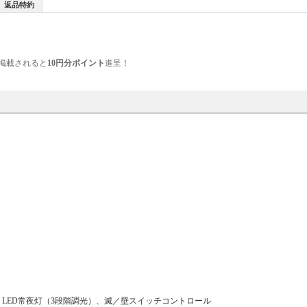
返品特約
掲載されると
10円分ポイント
進呈！
）、LED常夜灯（3段階調光）、滅／壁スイッチコントロール