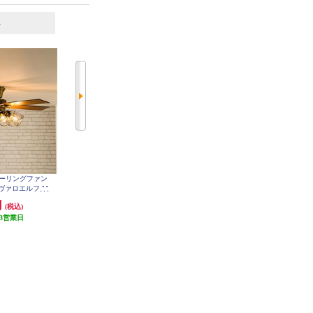
6
7
位
位
位
cts シーリングファン
ホタルクス LED和風ペンダントラ
ホタルクス LEDシーリングファン
ジャヴァロエルフ M
イト （～8畳）昼光色 HCDB0850
【～6畳/軽量・コンパクト/LED調
on [フィラメントLED
色・調光/ゆらぎの風/ホタルック
円
7,290円
23,980円
(税込)
(税込)
(税込)
-CF048-GD
機能（安らぎモード）付/リモコン
3営業日
発送目安:
1ヶ月
付属】 XZF-06433KRCSG
発送目安:
3週間
(2件)
(1件)