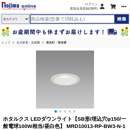
ログイン
新規会員登録(無料)
トップ
生活家電・洗濯機
蛍光灯・蛍光管
ホタルクス LEDダウンライト【SB形/埋込穴φ150/一
般電球100W相当/昼白色】 MRD10013-RP-BW3-N-1