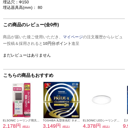
埋込穴：Φ150
埋込器具高(mm)： 80
この商品のレビュー(全0件)
商品が届いた後ご使用いただき、
マイページ
の注文履歴からレビュ
ー投稿＆採用されると
10円分ポイント
進呈
まだレビューはありません
こちらの商品もおすすめ
ELSONIC シーリング用汎用リモコン EZMT05CLR
TOSHIBA 丸型蛍光灯 ネオスリムZ PRIDE-Ⅱ 27形-34形 2PACK 昼光色 FHC27-34ED-PDZ-2P
ELSONIC LEDシーリングライト8畳 EICLTM8D1
2,178円
3,149円
4,378円
9
(税込)
(税込)
(税込)