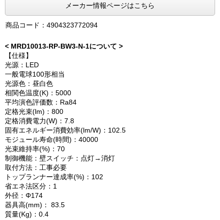
メーカー情報ページはこちら
商品コード：4904323772094
< MRD10013-RP-BW3-N-1について >
【仕様】
光源：LED
一般電球100形相当
光源色：昼白色
相関色温度(K)：5000
平均演色評価数：Ra84
定格光束(lm)：800
定格消費電力(W)：7.8
固有エネルギー消費効率(lm/W)：102.5
モジュール寿命(時間)：40000
光束維持率(%)：70
制御機能：壁スイッチ：点灯→消灯
取付方法：工事必要
トップランナー達成率(%)：102
省エネ法区分：1
外径：Φ174
器具高(mm)： 83.5
質量(Kg)：0.4