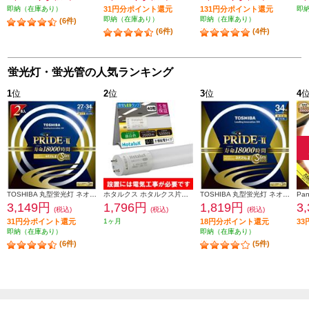
即納（在庫あり）
31円分ポイント還元
131円分ポイント還元
即
即納（在庫あり）
即納（在庫あり）
(6件)
(6件)
(4件)
蛍光灯・蛍光管の人気ランキング
1
位
2
位
3
位
4
TOSHIBA 丸型蛍光灯 ネオスリムZ PRIDE-Ⅱ 27形-34形 2PACK 昼光色 FHC27-34ED-PDZ-2P
ホタルクス ホタルクス片側給電 要工事 直管蛍光ランプ40形(Hf32相当) 屋内用 15.7W 昼白色(5000K) 全光束2600lm G13口金 1200mm LD40T50-16-26G13-H1
TOSHIBA 丸型蛍光灯 ネオスリムZ PRIDE-Ⅱ 34形 昼光色 FHC34ED-PDZ
3,149円
1,796円
1,819円
3
(税込)
(税込)
(税込)
31円分ポイント還元
1ヶ月
18円分ポイント還元
3
即納（在庫あり）
即納（在庫あり）
(6件)
(5件)