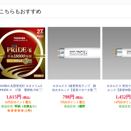
こちらもおすすめ
OSHIBA 丸型蛍光灯 ネオスリムZ
ホタルクス 3波長蛍光ランプ 残
ホタルクス 蛍光
RIDE-Ⅱ 27形 電球色 FHC27
光ホタルック【直管スタータ形/昼
ルック【直管Hf形/
EL-PDZ
光色/20W/ライフルック】 FL20SS
イフルック】 FHF
1,615円
798円
1,452
(税込)
(税込)
EDF-18-SHG-A2-10
16円分ポイント還元
7円分ポイント還元
14円分ポイ
発送目安:
即納（在庫あり）
発送目安:
3週間
発送目安
(1件)