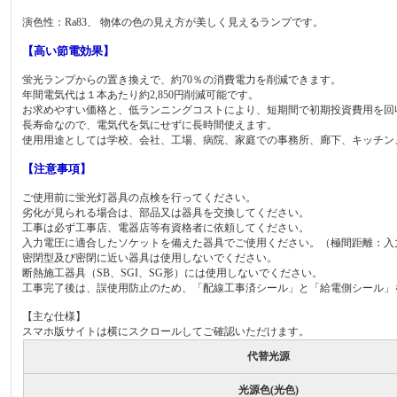
演色性：Ra83、 物体の色の見え方が美しく見えるランプです。
【高い節電効果】
蛍光ランプからの置き換えで、約70％の消費電力を削減できます。
年間電気代は１本あたり約2,850円削減可能です。
お求めやすい価格と、低ランニングコストにより、短期間で初期投資費用を回
長寿命なので、電気代を気にせずに長時間使えます。
使用用途としては学校、会社、工場、病院、家庭での事務所、廊下、キッチン
【注意事項】
ご使用前に蛍光灯器具の点検を行ってください。
劣化が見られる場合は、部品又は器具を交換してください。
工事は必ず工事店、電器店等有資格者に依頼してください。
入力電圧に適合したソケットを備えた器具でご使用ください。（極間距離：入力電圧A
密閉型及び密閉に近い器具は使用しないでください。
断熱施工器具（SB、SGI、SG形）には使用しないでください。
工事完了後は、誤使用防止のため、「配線工事済シール」と「給電側シール」
【主な仕様】
スマホ版サイトは横にスクロールしてご確認いただけます。
代替光源
光源色(光色)