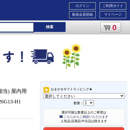
ログイン
ご利用ガイド
新規会員登録
マイページ
0
検索
おまかせギフトラッピング★
相当) 屋内用
26G13-H1
数量：
選択可能な数量以上のご希望は
こちらからご相談いただけます
人気品/品薄品/中古品は除きます