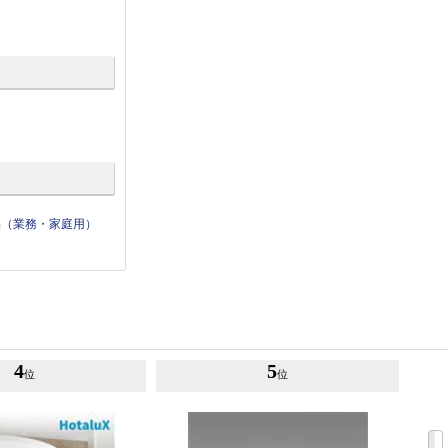
品（業務・家庭用）
4
5
位
位