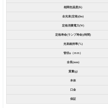
相関色温度(K)
全光束(定格)(lm)
定格消費電力(W)
定格寿命(ランプ寿命)(時間)
光束維持率(%)
管径φ（ｍｍ）
全長(mm)
質量(g)
本体
口金
保証