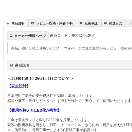
商品説明
レビュー投稿・評価(0件)
延長保証
発送目安
商品コード：
4904323402984
メーカー情報ページ
商品が届いた後ご使用いただき、
マイページ
の注文履歴からレビュー投稿＆
商品説明
＜LD40T50-16-26G13-H1について＞
【安全設計】
日本照明工業会の安全規格JLMA301に準拠しています。
感電や落下、発煙などのリスクを抑えた設計で、安心してご使用いただけます
【費用を抑えたLED化が可能】
口金は蛍光ランプと同じG13口金を採用しています。
既設の照明器具を活かしてLEDにリニューアルできるため、費用を抑えたLED
※ご使用前に、電気工事士によるAC直結工事が必要です。