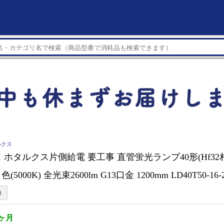
ルクス
 ホタルクス片側給電 要工事 直管蛍光ランプ40形(Hf32
色(5000K) 全光束2600lm G13口金 1200mm LD40T50-16-
1ヶ月