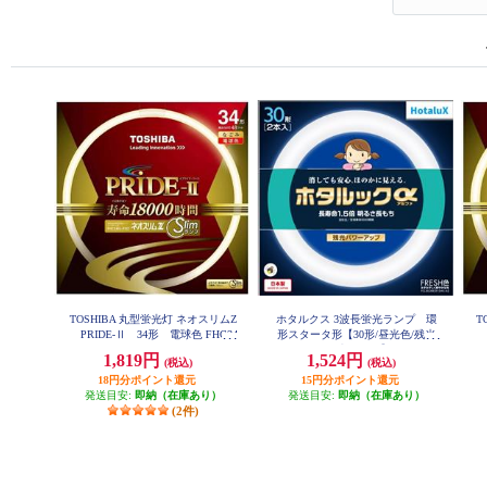
TOSHIBA 丸型蛍光灯 ネオスリムZ
ホタルクス 3波長蛍光ランプ 環
T
PRIDE-Ⅱ 34形 電球色 FHC34
形スタータ形【30形/昼光色/残光
P
EL-PDZ
ホタルック/2本パック】 FCL30-30
1,819円
1,524円
(税込)
(税込)
EDF-SHG-A2
18円分ポイント還元
15円分ポイント還元
発送目安:
即納（在庫あり）
発送目安:
即納（在庫あり）
(2件)