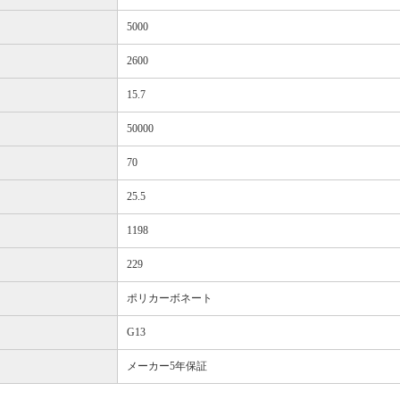
5000
2600
15.7
50000
70
25.5
1198
229
ポリカーボネート
G13
メーカー5年保証