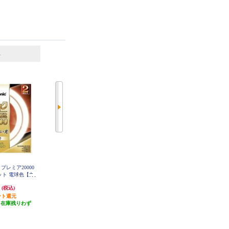
6
7
位
位
位
ックプレミア20000
ホタルクス LEDダウンライト【SB
Panasonic パルックプレミア20000
セット 電球色【丸
形/埋込穴φ150/一般電球60W相当/
直管 20形 電球色【直管/20000H】
FL20SSEL18MCF32
FCL3240ELMCF
電球色】 MRD06013-RP-BW3-L-1
円
2,163円
2,627円
(税込)
(税込)
(税込)
K
ント還元
21円分ポイント還元
26円分ポイント還元
（在庫残りわず
発送目安:
3週間
発送目安:
即納（在庫残りわず
）
(1件)
か）