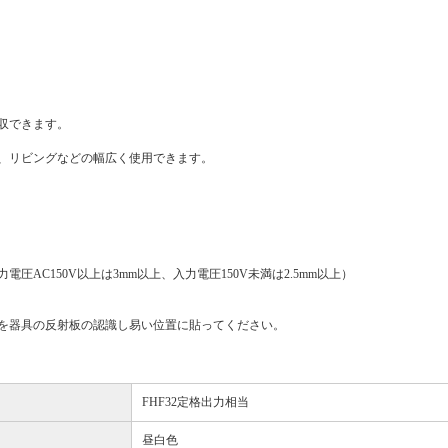
収できます。
、リビングなどの幅広く使用できます。
C150V以上は3mm以上、入力電圧150V未満は2.5mm以上）
を器具の反射板の認識し易い位置に貼ってください。
FHF32定格出力相当
昼白色