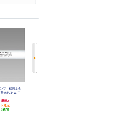
ランプ 残光ホタ
ホタルクス 蛍光ランプ 残光ホタ
ホタルクス 蛍光ランプ 【直管Hf
昼光色/24Ｗ/ラ
ルック【直管Hf形/昼白色/24Ｗ/ラ
形/昼光色/32Ｗ/ライフルック】 FH
F32EX-D-HX2
24SED-SHG2
イフルック】 FHF24SEN-SHG2
円
1,452円
1,234円
(税込)
(税込)
(税込)
ント還元
14円分ポイント還元
12円分ポイント還元
:
3週間
発送目安:
3週間
発送目安:
3週間