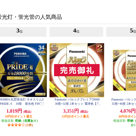
蛍光灯・蛍光管の人気商品
3
4
5
位
位
OSHIBA 丸型蛍光灯 ネオスリムZ
Panasonic パルックプレミア20000
Panasonic パル
RIDE-Ⅱ 34形 昼光色 FHC34
30形+32形 2本セット 電球色【丸
32形+40形 2本
ED-PDZ
管/20000H/30W】 FCL3032ELMCF
管/20000H/32W】 
1,819円
3,351円
4,076
(税込)
(税込)
32K
32
18円分ポイント還元
33円分ポイント還元
40円分ポイ
発送目安:
即納（在庫あり）
発送目安:
即納
(5件)
か