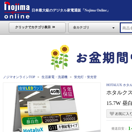
日本最大級のデジタル家電通販「Nojima Online」
クリックでカテゴリ表示
全カテゴリ
ノジマオンラインTOP
生活家電・洗濯機
蛍光灯・蛍光管
HOTALUX ホタ
ホタルクス
15.7W 昼白
発送目安：