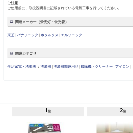
ご注意
ご使用前に、取扱説明書に記載されている電気工事を行ってください。
関連メーカー（蛍光灯・蛍光管）
東芝
|
パナソニック
|
ホタルクス
|
エルソニック
関連カテゴリ
生活家電・洗濯機
：
洗濯機
|
洗濯機関連用品
|
掃除機・クリーナー
|
アイロン
|
1
2
位
位