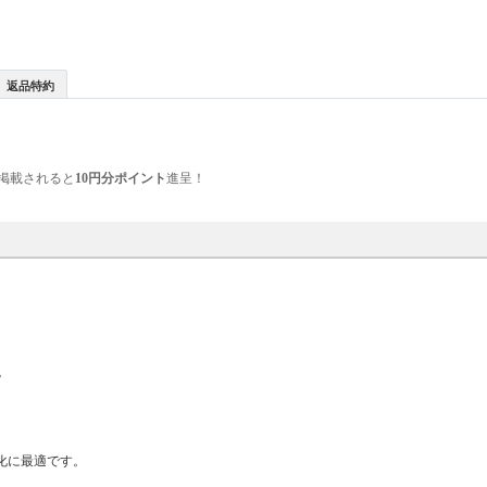
返品特約
掲載されると
10円分ポイント
進呈！
。
化に最適です。