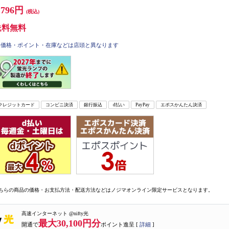
,796円
(税込)
送料無料
価格・ポイント・在庫などは店頭と異なります
クレジットカード
コンビニ決済
銀行振込
d払い
PayPay
エポスかんたん決済
ちらの商品の価格・お支払方法・配送方法などはノジマオンライン限定サービスとなります。
高速インターネット @nifty光
最大30,100円分
開通で
ポイント進呈 [
詳細
]