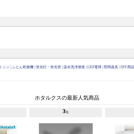
ミシン
|
ふとん乾燥機
|
蛍光灯・蛍光管
|
温水洗浄便座
|
LED電球
|
照明器具
|
DIY用
ホタルクスの最新人気商品
3
位