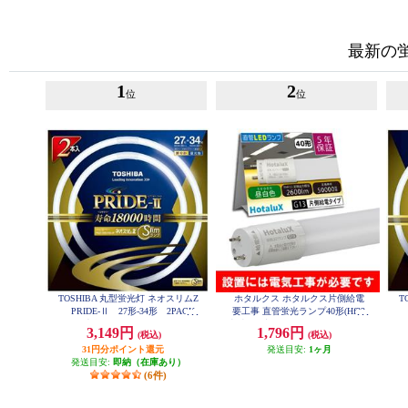
最新の
1
2
位
位
TOSHIBA 丸型蛍光灯 ネオスリムZ
ホタルクス ホタルクス片側給電
T
PRIDE-Ⅱ 27形-34形 2PACK
要工事 直管蛍光ランプ40形(Hf32
P
昼光色 FHC27-34ED-PDZ-2P
相当) 屋内用 15.7W 昼白色(5000K)
3,149円
1,796円
(税込)
(税込)
全光束2600lm G13口金 1200mm L
D40T50-16-26G13-H1
31円分ポイント還元
発送目安:
1ヶ月
発送目安:
即納（在庫あり）
(6件)