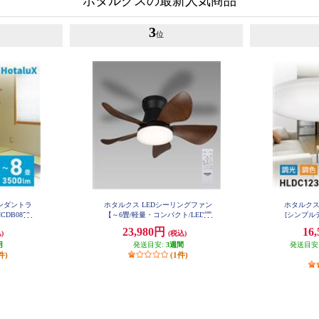
ホタルクスの最新人気商品
3
位
ペンダントラ
ホタルクス LEDシーリングファン
ホタルクス
DB0850
【～6畳/軽量・コンパクト/LED調
[シンプルデ
色・調光/ゆらぎの風/ホタルック
畳/調光・
23,980円
16
)
(税込)
機能（安らぎモード）付/リモコン
ホタルック
月
付属】 XZF-06433KRCSG
発送目安:
3週間
発送目安
ン付属】
件)
(1件)