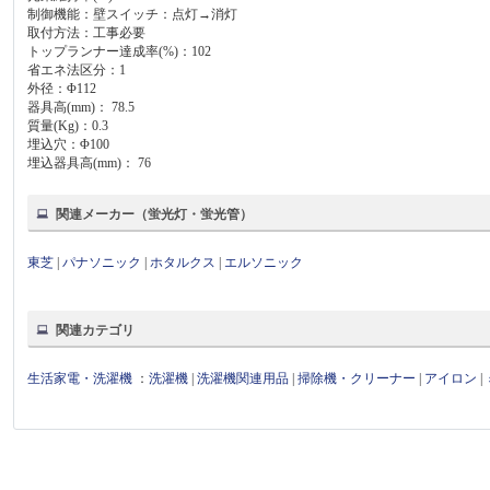
制御機能：壁スイッチ：点灯→消灯
取付方法：工事必要
トップランナー達成率(%)：102
省エネ法区分：1
外径：Φ112
器具高(mm)： 78.5
質量(Kg)：0.3
埋込穴：Φ100
埋込器具高(mm)： 76
関連メーカー（蛍光灯・蛍光管）
東芝
|
パナソニック
|
ホタルクス
|
エルソニック
関連カテゴリ
生活家電・洗濯機
：
洗濯機
|
洗濯機関連用品
|
掃除機・クリーナー
|
アイロン
|