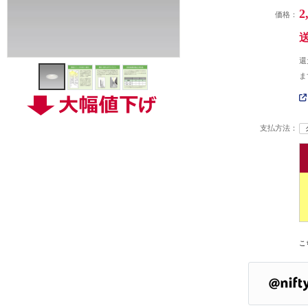
2
価格：
還
ま
支払方法：
こ