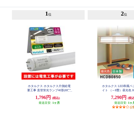
1
2
位
位
ホタルクス ホタルクス片側給電
ホタルクス LED和風
要工事 直管蛍光ランプ40形(Hf32
イト （～8畳）昼光色 HC
相当) 屋内用 15.7W 昼白色(5000K)
1,796円
7,290円
(税込)
(税込
全光束2600lm G13口金 1200mm L
D40T50-16-26G13-H1
発送目安:
1ヶ月
発送目安:
1ヶ
(2