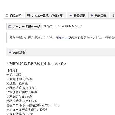
商品説明
レビュー投稿・評価(0件)
延長保証
発送目安
商品コード：
4904323772018
メーカー情報ページ
商品が届いた後ご使用いただき、
マイページ
の注文履歴からレビュー投稿＆
商品説明
< MRD10013-RP-BW1-N-1について >
【仕様】
光源：LED
一般電球100形相当
光源色：昼白色
相関色温度(K)：5000
平均演色評価数：Ra84
定格光束(lm)：800
定格消費電力(W)：7.8
固有エネルギー消費効率(lm/W)：102.5
モジュール寿命(時間)：40000
光束維持率(%)：70