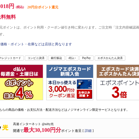
,018円
(税込)
20円分ポイント還元
送料無料
元ポイントは、ポイント利用・クーポン値引き時に変わります。ご注文時「注文内容確認
す。
価格・ポイント・在庫などは店頭と異なります
クレジットカード
コンビニ決済
銀行振込
d払い
PayPay
エポスかんたん決済
ちらの商品の価格・お支払方法・配送方法などはノジマオンライン限定サービスとなります。
高速インターネット @nifty光
最大30,100円分
開通で
ポイント進呈 [
詳細
]