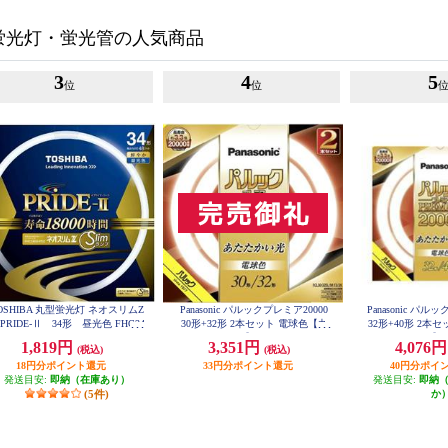
蛍光灯・蛍光管の人気商品
3
4
5
位
位
OSHIBA 丸型蛍光灯 ネオスリムZ
Panasonic パルックプレミア20000
Panasonic パル
RIDE-Ⅱ 34形 昼光色 FHC34
30形+32形 2本セット 電球色【丸
32形+40形 2本
ED-PDZ
管/20000H/30W】 FCL3032ELMCF
管/20000H/32W】 
1,819円
3,351円
4,076
(税込)
(税込)
32K
32
18円分ポイント還元
33円分ポイント還元
40円分ポイ
発送目安:
即納（在庫あり）
発送目安:
即納
(5件)
か