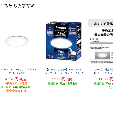
こちらもおすすめ
LSONIC LEDシーリングライト8
【クーポン対象外】 Panasonic パ
【クーポン対象外
畳 EICLTM8D1
ルックＬＥＤシーリングライト LE
LEDシーリング
RC06D2
タイプ ～6畳 HH
4,378円
9,900円
11,880
(税込)
(税込)
131円分ポイント還元
発送目安:
即納（在庫あり）
発送目安:
即納
発送目安:
即納（在庫あり）
か
(4件)