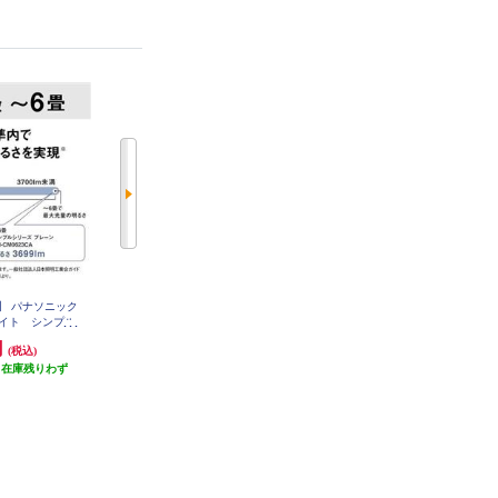
】 パナソニック
【クーポン対象外】 パナソニック
ホタルクス LEDシーリングライト
ライト シンプル
LEDシーリングライト シンプル
[シンプルデザイン]【5499lm/～12
-CM0623CA
タイプ ～8畳 HH-CM0823CA
畳/調光・調色/快適明かりモード/
円
12,870円
16,560円
(税込)
(税込)
(税込)
ホタルック/手元灯/日本製/リモコ
（在庫残りわず
発送目安:
即納（在庫あり）
発送目安:
ン付属】 HLDC12311SG
即納（在庫残りわず
）
(1件)
か）
(1件)