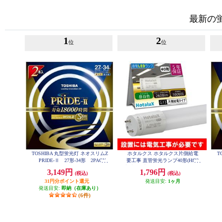
最新の
1
2
位
位
TOSHIBA 丸型蛍光灯 ネオスリムZ
ホタルクス ホタルクス片側給電
T
PRIDE-Ⅱ 27形-34形 2PACK
要工事 直管蛍光ランプ40形(Hf32
P
昼光色 FHC27-34ED-PDZ-2P
相当) 屋内用 15.7W 昼白色(5000K)
3,149円
1,796円
(税込)
(税込)
全光束2600lm G13口金 1200mm L
D40T50-16-26G13-H1
31円分ポイント還元
発送目安:
1ヶ月
発送目安:
即納（在庫あり）
(6件)