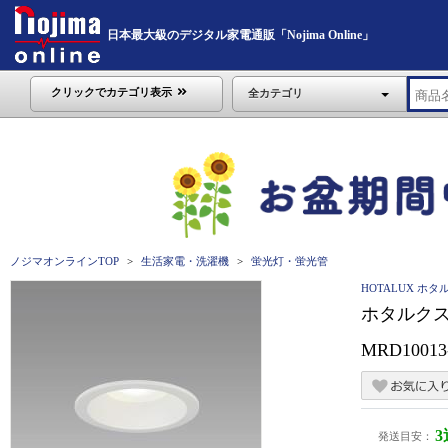
日本最大級のデジタル家電通販「Nojima Online」
クリックでカテゴリ表示
全カテゴリ
ノジマオンラインTOP
生活家電・洗濯機
蛍光灯・蛍光管
HOTALUX ホタ
ホタルクス
MRD10013
発送目安：