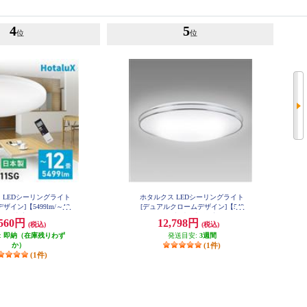
4
5
位
位
 LEDシーリングライト
ホタルクス LEDシーリングライト
ザイン]【5499lm/～12
[デュアルクロームデザイン]【549
調色/快適明かりモード/
9lm/～12畳/調光・調色/安らぎモー
,560円
12,798円
(税込)
(税込)
/手元灯/日本製/リモコ
ド/ホタルック/日本製/リモコン付
:
 HLDC12311SG
即納（在庫残りわず
属】 HLDC12402SG
発送目安:
3週間
か）
(1件)
(1件)