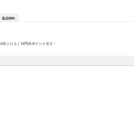
返品特約
掲載されると
10円分ポイント
進呈！