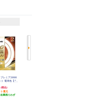
6
7
位
位
位
ックプレミア20000
ホタルクス LEDダウンライト【SB
Panasonic パルックプレミア20000
セット 電球色【丸
形/埋込穴φ150/一般電球60W相当/
直管 20形 電球色【直管/20000H】
FL20SSEL18MCF32
FCL3240ELMCF
電球色】 MRD06013-RP-BW3-L-1
円
2,163円
2,627円
(税込)
(税込)
(税込)
K
ント還元
21円分ポイント還元
26円分ポイント還元
（在庫残りわず
発送目安:
3週間
発送目安:
即納（在庫残りわず
）
(1件)
か）