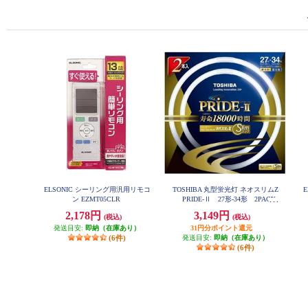
ELSONIC シーリング用汎用リモコ
TOSHIBA 丸型蛍光灯 ネオスリムZ
E
ン EZMT05CLR
PRIDE-Ⅱ 27形-34形 2PACK
昼光色 FHC27-34ED-PDZ-2P
2,178円
3,149円
(税込)
(税込)
発送目安:
即納（在庫あり）
31円分ポイント還元
(6件)
発送目安:
即納（在庫あり）
(6件)