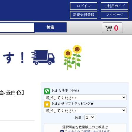
ログイン
ご利用ガイド
新規会員登録
マイページ
0
検索
おまもり便（小物）
相当/昼白色】
おまかせギフトラッピング★
数量：
選択可能な数量以上のご希望は
こちらからご相談いただけます