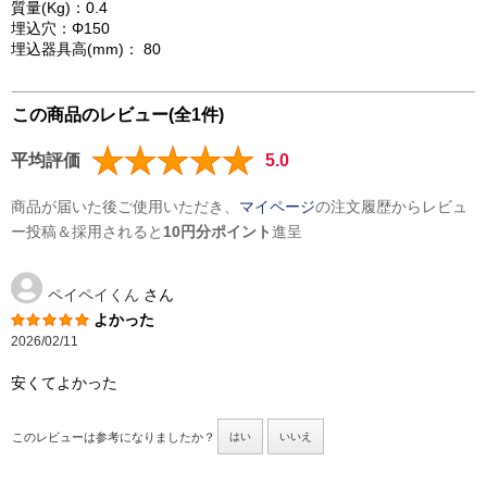
質量(Kg)：0.4
埋込穴：Φ150
埋込器具高(mm)： 80
この商品のレビュー(全1件)
平均評価
5.0
商品が届いた後ご使用いただき、
マイページ
の注文履歴からレビュ
ー投稿＆採用されると
10円分ポイント
進呈
ペイペイくん
さん
よかった
2026/02/11
安くてよかった
このレビューは参考になりましたか？
はい
いいえ