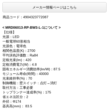
メーカー情報ページはこちら
商品コード：4904323772087
< MRD06013-RP-BW3-L-1について >
【仕様】
光源：LED
一般電球60形相当
光源色：電球色
相関色温度(K)：2700
平均演色評価数：Ra84
定格光束(lm)：420
定格消費電力(W)：4.8
固有エネルギー消費効率(lm/W)：87.5
モジュール寿命(時間)：40000
光束維持率(%)：70
制御機能：壁スイッチ：点灯→消灯
取付方法：工事必要
トップランナー達成率(%)：175
省エネ法区分：2
外径：Φ174
器具高(mm)： 83.5