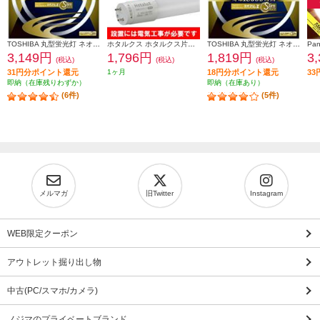
TOSHIBA 丸型蛍光灯 ネオスリムZ PRIDE-Ⅱ 27形-34形 2PACK 昼光色 FHC27-34ED-PDZ-2P
ホタルクス ホタルクス片側給電 要工事 直管蛍光ランプ40形(Hf32相当) 屋内用 15.7W 昼白色(5000K) 全光束2600lm G13口金 1200mm LD40T50-16-26G13-H1
TOSHIBA 丸型蛍光灯 ネオスリムZ PRIDE-Ⅱ 34形 昼光色 FHC34ED-PDZ
3,149円
1,796円
1,819円
3
(税込)
(税込)
(税込)
31円分ポイント還元
1ヶ月
18円分ポイント還元
3
即納（在庫残りわずか）
即納（在庫あり）
(6件)
(5件)
メルマガ
旧Twitter
Instagram
WEB限定クーポン
アウトレット掘り出し物
中古(PC/スマホ/カメラ)
ノジマのプライベートブランド