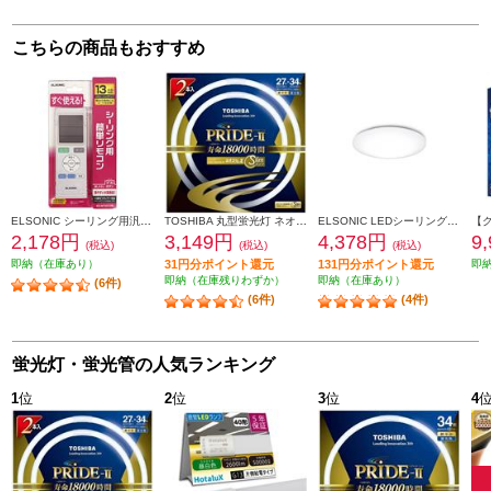
こちらの商品もおすすめ
ELSONIC シーリング用汎用リモコン EZMT05CLR
TOSHIBA 丸型蛍光灯 ネオスリムZ PRIDE-Ⅱ 27形-34形 2PACK 昼光色 FHC27-34ED-PDZ-2P
ELSONIC LEDシーリングライト8畳 EICLTM8D1
2,178円
3,149円
4,378円
9
(税込)
(税込)
(税込)
即納（在庫あり）
31円分ポイント還元
131円分ポイント還元
即
即納（在庫残りわずか）
即納（在庫あり）
(6件)
(6件)
(4件)
蛍光灯・蛍光管の人気ランキング
1
位
2
位
3
位
4