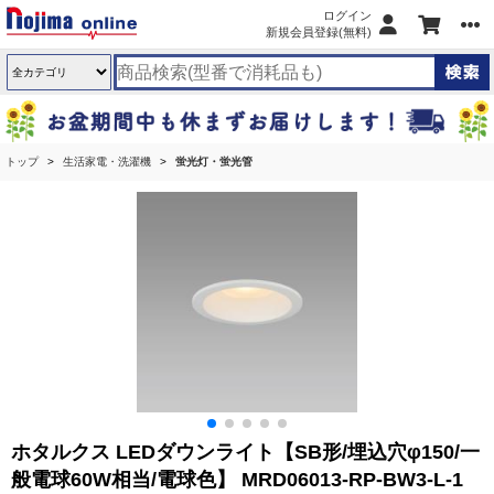
ログイン
新規会員登録(無料)
トップ
生活家電・洗濯機
蛍光灯・蛍光管
ホタルクス LEDダウンライト【SB形/埋込穴φ150/一
般電球60W相当/電球色】 MRD06013-RP-BW3-L-1