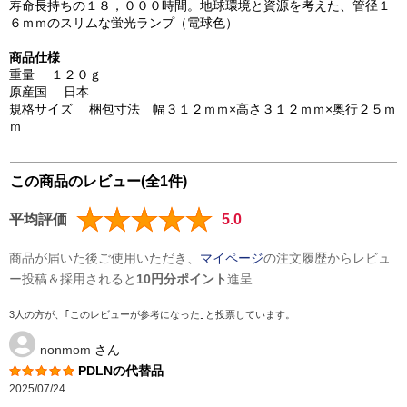
寿命長持ちの１８，０００時間。地球環境と資源を考えた、管径１
６ｍｍのスリムな蛍光ランプ（電球色）
商品仕様
重量 １２０ｇ
原産国 日本
規格サイズ 梱包寸法 幅３１２ｍｍ×高さ３１２ｍｍ×奥行２５ｍ
ｍ
この商品のレビュー(全1件)
平均評価
5.0
商品が届いた後ご使用いただき、
マイページ
の注文履歴からレビュ
ー投稿＆採用されると
10円分ポイント
進呈
3人の方が、｢このレビューが参考になった｣と投票しています。
nonmom
さん
PDLNの代替品
2025/07/24