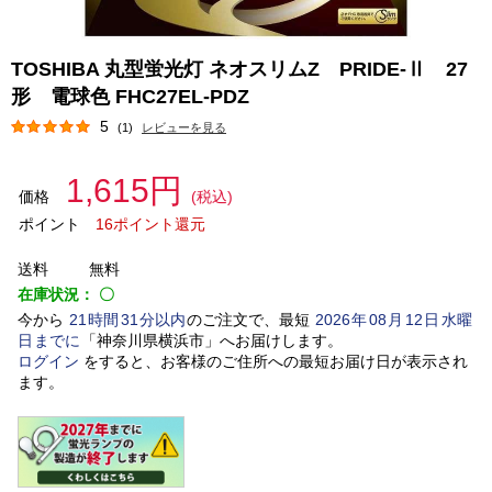
TOSHIBA 丸型蛍光灯 ネオスリムZ PRIDE-Ⅱ 27
形 電球色 FHC27EL-PDZ
5
(1)
レビューを見る
1,615円
価格
(税込)
ポイント
16ポイント還元
送料
無料
在庫状況：
〇
今から
21
時間
31
分以内
のご注文で、最短
2026
年
08
月
12
日
水曜
日
までに
「
神奈川県横浜市
」
へお届けします。
ログイン
をすると、お客様のご住所への最短お届け日が表示され
ます。