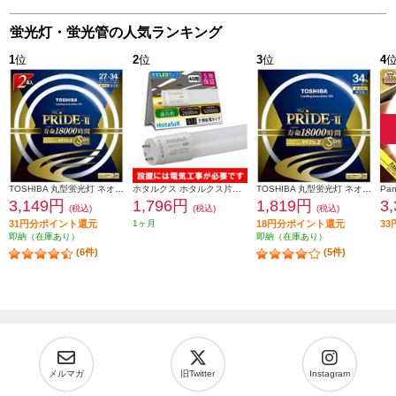
蛍光灯・蛍光管の人気ランキング
1
位
2
位
3
位
4
TOSHIBA 丸型蛍光灯 ネオスリムZ PRIDE-Ⅱ 27形-34形 2PACK 昼光色 FHC27-34ED-PDZ-2P
ホタルクス ホタルクス片側給電 要工事 直管蛍光ランプ40形(Hf32相当) 屋内用 15.7W 昼白色(5000K) 全光束2600lm G13口金 1200mm LD40T50-16-26G13-H1
TOSHIBA 丸型蛍光灯 ネオスリムZ PRIDE-Ⅱ 34形 昼光色 FHC34ED-PDZ
3,149円
1,796円
1,819円
3
(税込)
(税込)
(税込)
31円分ポイント還元
1ヶ月
18円分ポイント還元
3
即納（在庫あり）
即納（在庫あり）
(6件)
(5件)
メルマガ
旧Twitter
Instagram