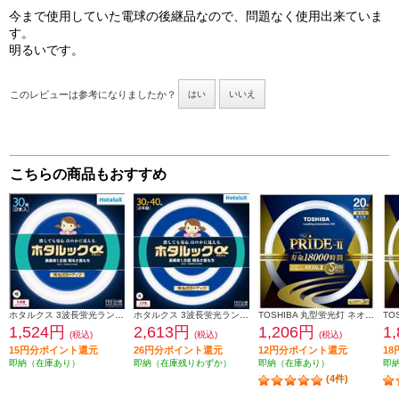
今まで使用していた電球の後継品なので、問題なく使用出来ていま
す。
明るいです。
このレビューは参考になりましたか？
はい
いいえ
こちらの商品もおすすめ
ホタルクス 3波長蛍光ランプ 環形スタータ形【30形/昼光色/残光ホタルック/2本パック】 FCL30-30EDF-SHG-A2
ホタルクス 3波長蛍光ランプ 環形スタータ形【30形＋40形/昼光色/残光ホタルック/パック品】 FCL30-40EDF-SHG-A2
TOSHIBA 丸型蛍光灯 ネオスリムZ PRIDE-Ⅱ 20形 昼光色 FHC20ED-PDZ
1,524円
2,613円
1,206円
1
(税込)
(税込)
(税込)
15円分ポイント還元
26円分ポイント還元
12円分ポイント還元
1
即納（在庫あり）
即納（在庫残りわずか）
即納（在庫あり）
即
(4件)