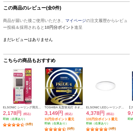
この商品のレビュー(全0件)
商品が届いた後ご使用いただき、
マイページ
の注文履歴からレビュ
ー投稿＆採用されると
10円分ポイント
進呈
まだレビューはありません
こちらの商品もおすすめ
ELSONIC シーリング用汎用リモコン EZMT05CLR
TOSHIBA 丸型蛍光灯 ネオスリムZ PRIDE-Ⅱ 27形-34形 2PACK 昼光色 FHC27-34ED-PDZ-2P
ELSONIC LEDシーリングライト8畳 EICLTM8D1
2,178円
3,149円
4,378円
9
(税込)
(税込)
(税込)
即納（在庫あり）
31円分ポイント還元
131円分ポイント還元
即
即納（在庫あり）
即納（在庫あり）
(6件)
(6件)
(4件)