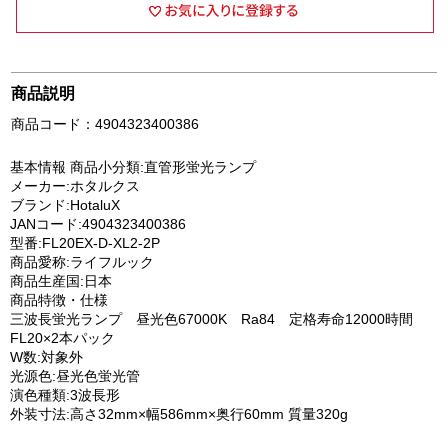
商品説明
商品コード：4904323400386
基本情報 商品小分類:直管形蛍光ランプ
メーカー:ホタルクス
ブランド:HotaluX
JANコード:4904323400386
型番:FL20EX-D-XL2-2P
商品愛称:ライフルック
商品生産国:日本
商品特徴・仕様
三波長蛍光ランプ 昼光色67000K Ra84 定格寿命12000時間
FL20×2本パック
W数:対象外
光源色:昼光色蛍光管
演色種類:3波長形
外装寸法:高さ32mm×幅586mm×奥行60mm 質量320g