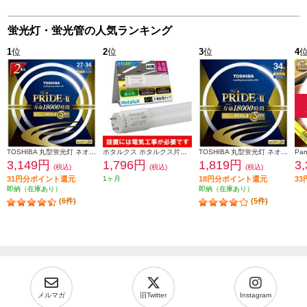
蛍光灯・蛍光管の人気ランキング
1
位
2
位
3
位
4
TOSHIBA 丸型蛍光灯 ネオスリムZ PRIDE-Ⅱ 27形-34形 2PACK 昼光色 FHC27-34ED-PDZ-2P
ホタルクス ホタルクス片側給電 要工事 直管蛍光ランプ40形(Hf32相当) 屋内用 15.7W 昼白色(5000K) 全光束2600lm G13口金 1200mm LD40T50-16-26G13-H1
TOSHIBA 丸型蛍光灯 ネオスリムZ PRIDE-Ⅱ 34形 昼光色 FHC34ED-PDZ
3,149円
1,796円
1,819円
3
(税込)
(税込)
(税込)
31円分ポイント還元
1ヶ月
18円分ポイント還元
3
即納（在庫あり）
即納（在庫あり）
(6件)
(5件)
メルマガ
旧Twitter
Instagram