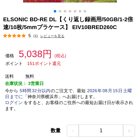
ELSONIC BD-RE DL【くり返し録画用/50GB/1-2倍
速/10枚/5mmプラケース】 EIV10BRED260C
5
(1)
レビューを見る
5,038円
価格
(税込)
ポイント
151ポイント還元
送料
無料
在庫状況：
3営業日
今から
5
時間
32
分以内
のご注文で、最短
2026
年
08
月
15
日
土曜
日
までに
「
神奈川県横浜市
」
へお届けします。
ログイン
をすると、お客様のご住所への最短お届け日が表示され
ます。
－
＋
数量
1