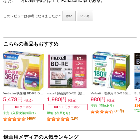
なお、当方の録画機器は全て Panasonic 製である。
このレビューは参考になりましたか？
はい
いいえ
こちらの商品もおすすめ
Verbatim 映像用 BD-RE DL 2倍速 10枚 インクジェット対応ワイド VBE260NP10V1
maxell 録画用BD-RE【繰り返し録画用/10枚/1～2倍速記録対応/一層25GB/インクジェットプリンター対応/ワイドプリント対応】 BEV25WPG10S
Verbatim 映像用 BD-R 6倍速 10枚 インクジェット対応ワイド VBR130RP10V1
5,478円
1,980円
980円
3
(税込)
(税込)
(税込)
即納（在庫あり）
1
クーポン
500円クーポン
3営
(15件)
未定（入荷次第お届け）
即納（在庫あり）
(46件)
(1件)
録画用メディアの人気ランキング