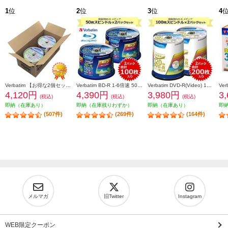
1
位
2
位
3
位
4
Verbatim 【お得な2個セット&安心梱包】映像用/BD-R/50枚パック2個セット/25GB/6倍速対応/インクジェット対応ワイド VBR130RP50V1X2
Verbatim BD-R 1-6倍速 50枚スピンドルケース インクジェットプリンタ対応 2個セット VBR130RP50V4-2-ESET
Verbatim DVD-R(Video) 1回録画用 120分 1-16倍速 100枚スピンドルケース 2個セット VHR12JP100V4-2-ESET
4,120円
4,390円
3,980円
3
(税込)
(税込)
(税込)
即納（在庫あり）
即納（在庫残りわずか）
即納（在庫あり）
即
(507件)
(269件)
(164件)
メルマガ
旧Twitter
Instagram
WEB限定クーポン