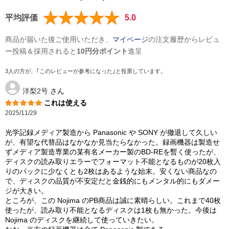
平均評価
5.0
商品が届いた後ご使用いただき、
マイページ
の注文履歴からレビュ
ー投稿＆採用されると
10円分ポイント
進呈
3人の方が、｢このレビューが参考になった｣と投票しています。
洋梨2号
さん
これは使える
2025/11/29
光学記録メディア製造から Panasonic や SONY が撤退して久しい
が、有望な代替品はなかなか見当たらなかった。録画機器は製造せ
ずメディア製造専業の某有名メーカー製のBD-REを暫く使ったが、
ディスクの読み取りエラーでフォーマット不能となるものが20枚入
りのパックに少なくとも2枚はあるような始末。安くない商品なの
で、ディスクの品質が不安定だと金銭的にもメンタル的にもダメー
ジが大きい。
ところが、この Nojima のPB商品は誠に素晴らしい。これまで40枚
使ったが、読み取り不能となるディスクは1枚も無かった。今後は
Nojima のディスクを継続して使っていきたい。