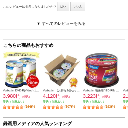
このレビューは参考になりましたか？
はい
いいえ
▼ すべてのレビューをみる
こちらの商品もおすすめ
Verbatim DVD-R(Video) 1回録画用 120分 1-16倍速 100枚スピンドルケース 2個セット VHR12JP100V4-2-ESET
Verbatim 【お得な2個セット&安心梱包】映像用/BD-R/50枚パック2個セット/25GB/6倍速対応/インクジェット対応ワイド VBR130RP50V1X2
Verbatim 映像用/ BD-RE/ 50枚パック/25GB/2倍速/インクジェット対応ワイド VBE130NP50SV1
3,980円
4,120円
3,223円
2
(税込)
(税込)
(税込)
即納（在庫あり）
即納（在庫あり）
即納（在庫あり）
即
(164件)
(507件)
(193件)
録画用メディアの人気ランキング