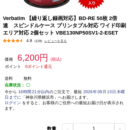
Verbatim 【繰り返し録画対応】BD-RE 50枚 2倍
速 スピンドルケース プリンタブル対応 ワイド印刷
エリア対応 2個セット VBE130NP50SV1-2-ESET
4.8
(129)
レビューを見る
6,200円
価格
(税込)
ポイント
0ポイント還元
送料
無料
在庫状況：
〇
今から
16
時間
21
分以内
のご注文で、最短
2026
年
08
月
13
日
木曜
日
までに
「
神奈川県横浜市
」
へお届けします。
ログイン
をすると、お客様のご住所への最短お届け日が表示され
ます。
－
＋
数量
1