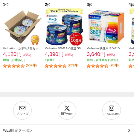
1
位
2
位
3
位
4
Verbatim 【お得な2個セット&安心梱包】映像用/BD-R/50枚パック2個セット/25GB/6倍速対応/インクジェット対応ワイド VBR130RP50V1X2
Verbatim BD-R 1-6倍速 50枚スピンドルケース インクジェットプリンタ対応 2個セット VBR130RP50V4-2-ESET
Verbatim 映像用 BD-R DL 4倍速 20枚 インクジェット対応ワイド VBR260YP20V1
4,120円
4,390円
3,640円
3
(税込)
(税込)
(税込)
即納（在庫あり）
5営業日
即納（在庫残りわずか）
即
(507件)
(269件)
(28件)
メルマガ
旧Twitter
Instagram
WEB限定クーポン