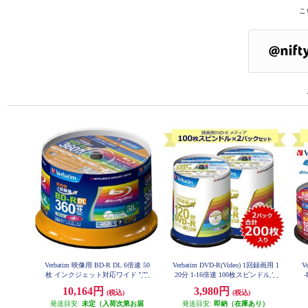
こ
Verbatim 映像用 BD-R DL 6倍速 50
Verbatim DVD-R(Video) 1回録画用 1
V
枚 インクジェット対応ワイド VB
20分 1-16倍速 100枚スピンドルケ
R260RP50SV1
ース 2個セット VHR12JP100V4-2-
10,164円
3,980円
(税込)
(税込)
ESET
エ
発送目安:
未定（入荷次第お届
発送目安:
即納（在庫あり）