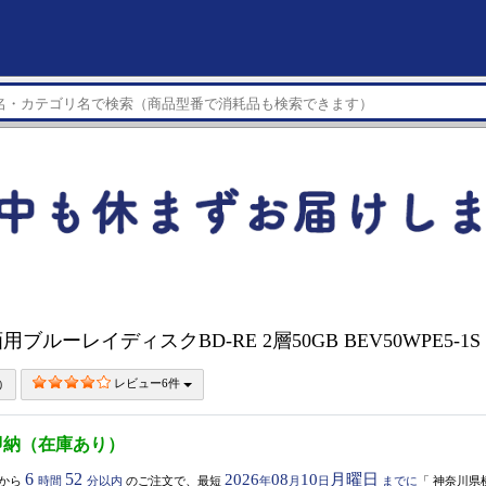
録画用ブルーレイディスクBD-RE 2層50GB BEV50WPE5-1S
レビュー6件
即納（在庫あり）
6
52
2026
08
10
月曜日
から
時間
分以内
のご注文で、最短
年
月
日
までに
「
神奈川県