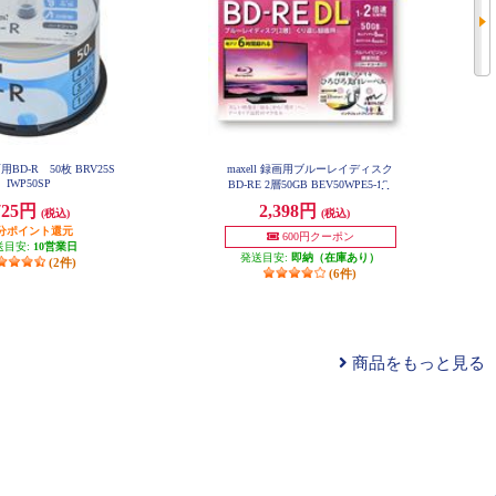
画用BD-R 50枚 BRV25S
maxell 録画用ブルーレイディスク
IWP50SP
BD-RE 2層50GB BEV50WPE5-1S
725円
2,398円
(税込)
(税込)
円分ポイント還元
600円クーポン
送目安:
10営業日
発送目安:
即納（在庫あり）
(2件)
(6件)
商品をもっと見る