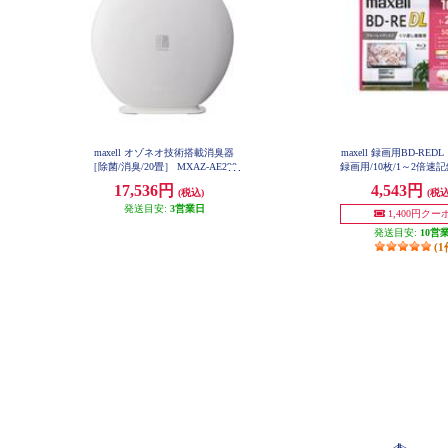
maxell オゾネオ技術搭載消臭器
maxell 録画用BD-RE
［除菌/消臭/20畳］ MXAZ-AE290
録画用/10枚/1～2倍速記
50GB/インクジェット
17,536円
4,543円
(税込)
(税込
対応/ワイドプリント対応
0WPG-10S
発送目安:
3営業日
1,400円クー
発送目安:
10営
(1