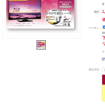
す
2
価格：
クーポン：
2
ク
支払方法：