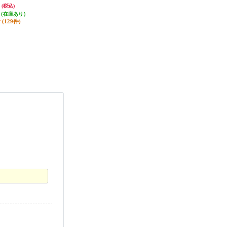
円
2,280円
4,964円
(税込)
(税込)
(税込)
 VBE130NP5
-ESET
（在庫あり）
発送目安:
即納（在庫あり）
発送目安:
3営業日
(129件)
(475件)
(9件)