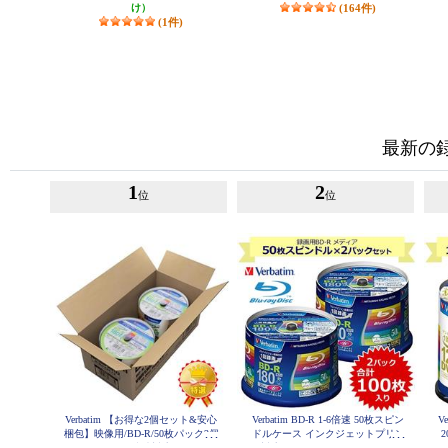
け）
(164件)
(1件)
最新の
1
2
位
位
Verbatim 【お得な2個セット&安心
Verbatim BD-R 1-6倍速 50枚スピン
V
梱包】映像用/BD-R/50枚パック2個
ドルケース インクジェットプリン
2
セット/25GB/6倍速対応/インクジ
タ対応 2個セット VBR130RP50V4-
ー