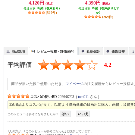
4,120円
4,390円
(税込)
(税込)
2-ESET
ェット対応ワイド VBR130RP50V1
X2
発送目安:
即納（在庫あり）
発送目安:
即納（在庫残りわず
(507件)
か）
(269件)
商品説明
レビュー投稿・評価(6件)
延長保証
発送目安
平均評価
4.2
商品が届いた後ご使用いただき、
マイページ
の注文履歴からレビュー投稿＆
コスパの良いBD
2026/07/03
(
toto911
さん )
25GB品よりコスパが良く、以前より映画番組の録画用に購入。画質，音質
はい
いいえ
このレビューは参考になりましたか？
1人の方が、｢このレビューが参考になった｣と投票しています。