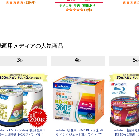
(129件)
発送目安:
即納（在庫あり）
(1件)
録画用メディアの人気商品
3
4
5
位
位
erbatim DVD-R(Video) 1回録画用 1
Verbatim 映像用 BD-R DL 4倍速 20
Verbatim 【繰
0分 1-16倍速 100枚スピンドルケ
枚 インクジェット対応ワイド VB
-RE 50枚 2倍
R260YP20V1
ス 2個セット VHR12JP100V4-2-
ス プリンタブル