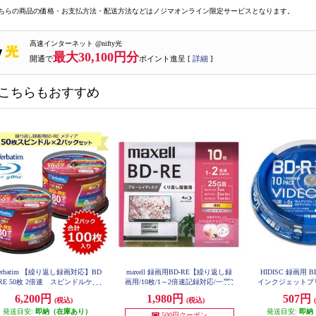
ちらの商品の価格・お支払方法・配送方法などはノジマオンライン限定サービスとなります。
高速インターネット @nifty光
最大30,100円分
開通で
ポイント進呈 [
詳細
]
こちらもおすすめ
erbatim 【繰り返し録画対応】BD
maxell 録画用BD-RE【繰り返し録
HIDISC 録画用 B
-RE 50枚 2倍速 スピンドルケー
画用/10枚/1～2倍速記録対応/一層2
インクジェットプ
ス プリンタブル対応 ワイド印刷
5GB/インクジェットプリンター対
イトワイドプリンタ
6,200円
1,980円
507円
(税込)
(税込)
5JP
リア対応 2個セット VBE130NP5
応/ワイドプリント対応】 BEV25W
0SV1-2-ESET
PG10S
発送目安:
即納（在庫あり）
発送目安:
即納
500円クーポン