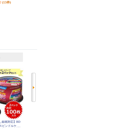
(13件)
(28件)
(475件)
6
7
位
位
位
り返し録画対応】BD
Verbatim 映像用/BD-R/50枚パック/
Victor Victor 録画用BD-R DL 30枚
速 スピンドルケー
25GB/6倍速対応/インクジェット対
スピンドル VBR260RP30SJ2
対応 ワイド印刷
応ワイド VBR130RP50V1