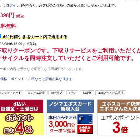
。
[
ログイン
]をすると、お客様のご住所への最短お届け日が表示されます。
,398円
(税込)
送料無料
600円値引き
をカート内で適用する
026/08/08 18:00まで有効。
下取りクーポンです。下取りサービスをご利用いただく
リサイクルを同時注文していただくとご利用可能です。
ーポン内容は予告なく変更になる可能性がございます。
価格・ポイント・在庫などは店頭と異なります
クレジットカード
コンビニ決済
銀行振込
d払い
PayPay
エポスかんたん決済