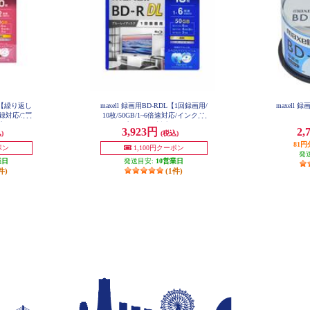
DL【繰り返し
maxell 録画用BD-RDL【1回録画用/
maxell 録
録対応/2層
10枚/50GB/1~6倍速対応/インクジ
プリンター
ェットプリンター対応/ワイドプリ
3,923円
2,
)
(税込)
】 BEV5
ント対応】 BRV50WPG-10S
81
ポン
1,100円クーポン
発
業日
発送目安:
10営業日
件)
(1件)