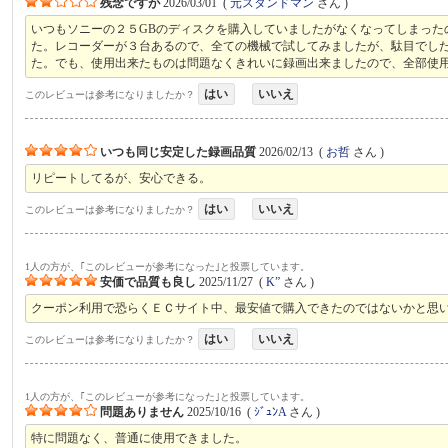
残念ですが
2026/03/01
(
元スタンドマン
さん )
いつもソニーの２５GBのディスクを購入していましたがなくなってしまった
た。レコーダーが３台あるので、全ての機械で試してみましたが、駄目でし
た。でも、使用出来たものは問題なくきれいに録画出来ましたので、全部使
はい
いいえ
このレビューは参考になりましたか？
いつも同じ安定した録画品質
2026/02/13
(
お哲
さん )
リピートしてるが、安心できる。
はい
いいえ
このレビューは参考になりましたか？
1人の方が、｢このレビューが参考になった｣と投票しています。
安価で品質も良し
2025/11/27
(
K”
さん )
クーポン利用で恐らくＥＣサイト中、最安値で購入できたのではないかと思
はい
いいえ
このレビューは参考になりましたか？
1人の方が、｢このレビューが参考になった｣と投票しています。
問題ありません
2025/10/16
(
ｼﾞｭﾝA
さん )
特に問題なく、普通に使用できました。