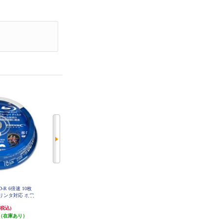
D-R 6倍速 10枚
Verbatim 映像用 BD-R DL 4倍速 20
Verbatim 映像用/BD-R/50枚パック/
リンタ対応 ホワ
枚 インクジェット対応ワイド VB
25GB/6倍速対応/インクジェット対
R260YP20V1
ブル VVVBR2
応ワイド VBR130RP50V1
3,640円
2,280円
(税込)
(税込)
(税込)
10
（在庫あり）
発送目安:
即納（在庫あり）
発送目安:
即納（在庫あり）