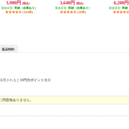
3,980円
3,640円
6,200
(税込)
(税込)
ESET
エリア対応 2個セット
0SV1-2
発送目安:
即納（在庫あり）
発送目安:
即納（在庫あり）
発送目安:
即納
(164件)
(28件)
返品特約
採用されると
10円分ポイント
進呈
共に問題無ありません。