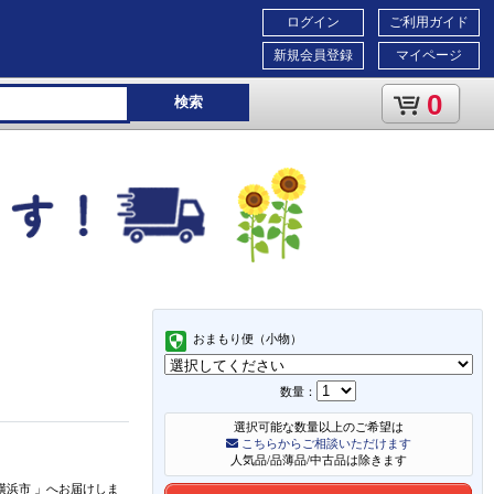
ログイン
ご利用ガイド
新規会員登録
マイページ
0
検索
おまもり便（小物）
数量：
選択可能な数量以上のご希望は
こちらからご相談いただけます
人気品/品薄品/中古品は除きます
横浜市
」
へお届けしま