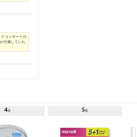
ックコンサートの
が付属していた
4
5
位
位