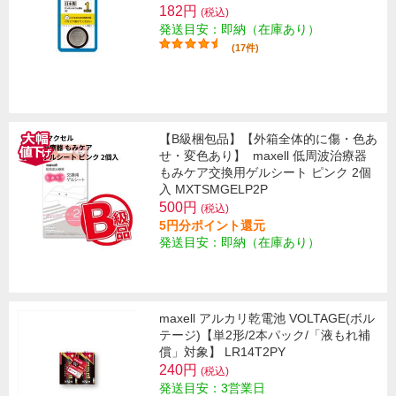
182円
(税込)
発送目安：即納（在庫あり）
(17件)
【B級梱包品】【外箱全体的に傷・色あ
せ・変色あり】
maxell 低周波治療器
もみケア交換用ゲルシート ピンク 2個
入 MXTSMGELP2P
500円
(税込)
5円分ポイント還元
発送目安：即納（在庫あり）
maxell アルカリ乾電池 VOLTAGE(ボル
テージ)【単2形/2本パック/「液もれ補
償」対象】 LR14T2PY
240円
(税込)
発送目安：3営業日