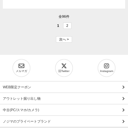
全96件
1
2
次へ >
メルマガ
旧Twitter
Instagram
WEB限定クーポン
アウトレット掘り出し物
中古(PC/スマホ/カメラ)
ノジマのプライベートブランド