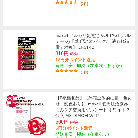
(2件)
maxell アルカリ乾電池 VOLTAGE(ボル
テージ)【単3形/4本パック/「液もれ補
償」対象】 LR6T4B
310円
(税込)
12円分ポイント還元
発送目安：即納（在庫残りわずか）
(1件)
【B級梱包品】【外箱全体的に傷・色あ
せ・変色あり】
maxell 低周波治療器
もみケア交換用ゲルシート ホワイト 2
個入 MXTSMGELW2P
500円
(税込)
5円分ポイント還元
発送目安：即納（在庫あり）