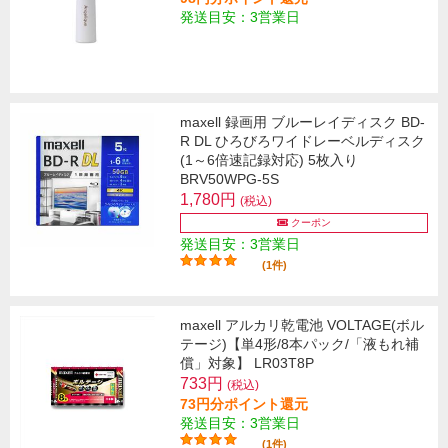
発送目安：3営業日
maxell 録画用 ブルーレイディスク BD-
R DL ひろびろワイドレーベルディスク
(1～6倍速記録対応) 5枚入り
BRV50WPG-5S
1,780円
(税込)
クーポン
発送目安：3営業日
(1件)
maxell アルカリ乾電池 VOLTAGE(ボル
テージ)【単4形/8本パック/「液もれ補
償」対象】 LR03T8P
733円
(税込)
73円分ポイント還元
発送目安：3営業日
(1件)