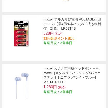
maxell アルカリ乾電池 VOLTAGE(ボル
テージ)【単4形/4本パック/「液もれ補
償」対象】 LR03T4B
328円
(税込)
32円分ポイント還元
発送目安：3営業日
maxell カナル型有線ヘッドホン ＋Fit
maxell [メタルリアハウジング/3.7mm
ステレオミニプラグ/ライトブルー]
MXH-C130LB
1,280円
(税込)
発送目安：3営業日