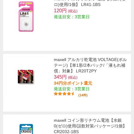
ロ)使用/1個】 LR41-1BS
120円
(税込)
発送目安：3営業日
maxell アルカリ乾電池 VOLTAGE(ボル
テージ)【単1形/2本パック/「液もれ補
償」対象】 LR20T2PY
345円
(税込)
34円分ポイント還元
発送目安：3営業日
(14件)
maxell コイン形リチウム電池【水銀
0(ゼロ)使用/誤飲対策パッケージ/1個】
CR2032-1BS