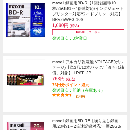
maxell 録画用BD-R【1回録画用/10
枚/25GB/1～4倍速対応/インクジェット
プリンター対応/ワイドプリント対応】
BRV25WPG-10S
1,680円
(税込)
500円クーポン
発送目安：3営業日
maxell アルカリ乾電池 VOLTAGE(ボル
テージ)【単3形/12本パック/「液もれ補
償」対象】 LR6T12P
763円
(税込)
76円分ポイント還元
発送目安：即納（在庫あり）
(14件)
maxell 録画用BD-RE【繰り返し録画
用/20枚/1～2倍速記録対応/一層25GB/