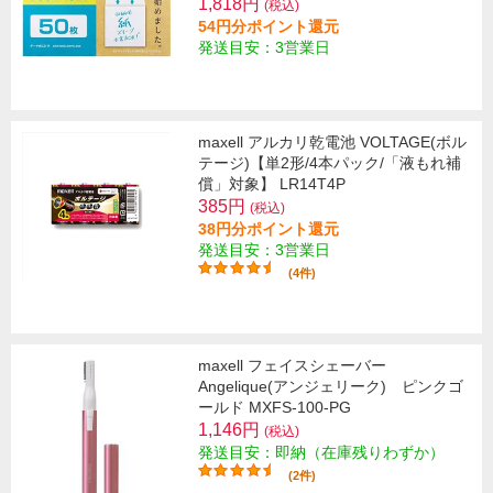
1,818円
(税込)
54円分ポイント還元
発送目安：3営業日
maxell アルカリ乾電池 VOLTAGE(ボル
テージ)【単2形/4本パック/「液もれ補
償」対象】 LR14T4P
385円
(税込)
38円分ポイント還元
発送目安：3営業日
(4件)
maxell フェイスシェーバー
Angelique(アンジェリーク) ピンクゴ
ールド MXFS-100-PG
1,146円
(税込)
発送目安：即納（在庫残りわずか）
(2件)