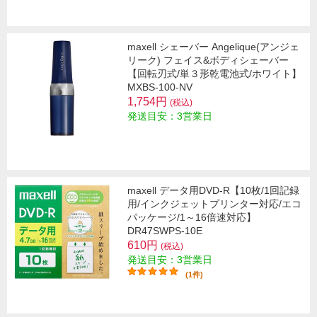
maxell シェーバー Angelique(アンジェ
リーク) フェイス&ボディシェーバー
【回転刃式/単３形乾電池式/ホワイト】
MXBS-100-NV
1,754円
(税込)
発送目安：3営業日
maxell データ用DVD-R【10枚/1回記録
用/インクジェットプリンター対応/エコ
パッケージ/1～16倍速対応】
DR47SWPS-10E
610円
(税込)
発送目安：3営業日
(1件)