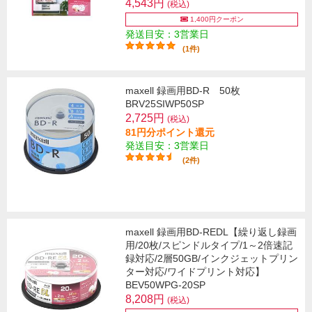
4,543円
(税込)
1,400円クーポン
発送目安：3営業日
(1件)
maxell 録画用BD-R 50枚
BRV25SIWP50SP
2,725円
(税込)
81円分ポイント還元
発送目安：3営業日
(2件)
maxell 録画用BD-REDL【繰り返し録画
用/20枚/スピンドルタイプ/1～2倍速記
録対応/2層50GB/インクジェットプリン
ター対応/ワイドプリント対応】
BEV50WPG-20SP
8,208円
(税込)