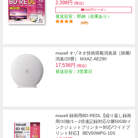
2,398円
(税込)
600円クーポン
発送目安：即納（在庫あり）
(6件)
maxell オゾネオ技術搭載消臭器［除菌/
消臭/20畳］ MXAZ-AE290
17,536円
(税込)
発送目安：3営業日
maxell 録画用BD-REDL【繰り返し録画
用/10枚/1～2倍速記録対応/2層50GB/イ
ンクジェットプリンター対応/ワイドプ
リント対応】 BEV50WPG-10S