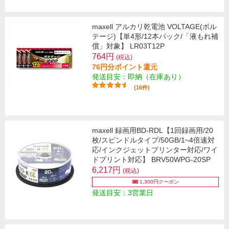
maxell アルカリ乾電池 VOLTAGE(ボル
テージ)【単4形/12本パック/「液もれ補
償」対象】 LR03T12P
764円
(税込)
76円分ポイント還元
発送目安：即納（在庫あり）
(16件)
maxell 録画用BD-RDL【1回録画用/20
枚/スピンドルタイプ/50GB/1~4倍速対
応/インクジェットプリンター対応/ワイ
ドプリント対応】 BRV50WPG-20SP
6,217円
(税込)
1,300円クーポン
発送目安：3営業日