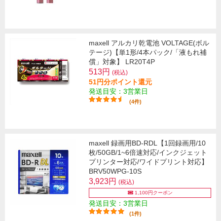
maxell アルカリ乾電池 VOLTAGE(ボル
テージ)【単1形/4本パック/「液もれ補
償」対象】 LR20T4P
513円
(税込)
51円分ポイント還元
発送目安：3営業日
(4件)
maxell 録画用BD-RDL【1回録画用/10
枚/50GB/1~6倍速対応/インクジェット
プリンター対応/ワイドプリント対応】
BRV50WPG-10S
3,923円
(税込)
1,100円クーポン
発送目安：3営業日
(1件)