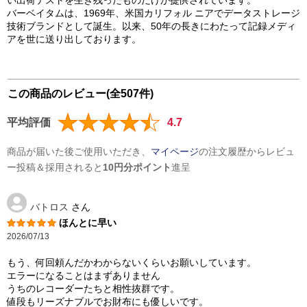
バーベイタムは、1969年、米国カリフォル ニアでデータストレージ
技術ブランドとして誕生。以来、50年の長きにわたって記録メディ
アを世に送り出しております。
この商品のレビュー(全507件)
平均評価
4.7
商品が届いた後ご使用いただき、
マイページ
の注文履歴からレビュ
ー投稿＆採用されると
10円分ポイント
進呈
バトロス
さん
ほんとに早い
2026/07/13
もう、何回頼んだかわからないくらいお願いしています。
エラーになることはまずありません
うちのレコーダーたちと相性抜群です。
値段もリーズナブルでお財布にも優しいです。