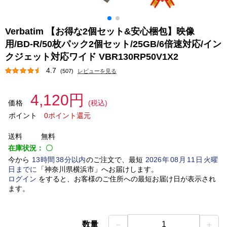
Verbatim 【お得な2個セット&安心梱包】映像
用/BD-R/50枚パック2個セット/25GB/6倍速対応/イン
クジェット対応ワイド VBR130RP50V1X2
4.7
(507)
レビューを見る
4,120円
価格
(税込)
ポイント
0ポイント還元
送料
無料
在庫状況：
〇
今から
13
時間
38
分以内
のご注文で、最短
2026
年
08
月
11
日
火曜
日
までに
「
神奈川県横浜市
」
へお届けします。
ログイン
をすると、お客様のご住所への最短お届け日が表示され
ます。
－
＋
数量
1