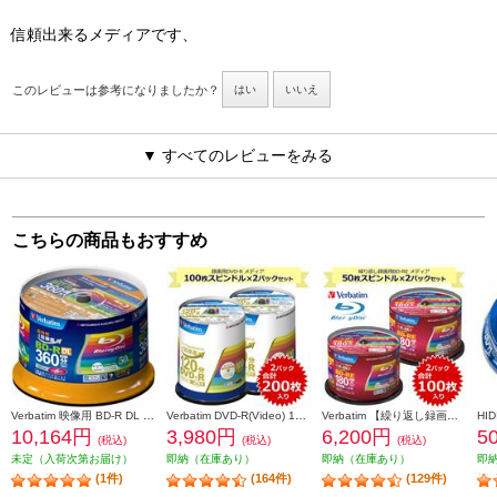
信頼出来るメディアです、
このレビューは参考になりましたか？
はい
いいえ
▼ すべてのレビューをみる
こちらの商品もおすすめ
Verbatim 映像用 BD-R DL 6倍速 50枚 インクジェット対応ワイド VBR260RP50SV1
Verbatim DVD-R(Video) 1回録画用 120分 1-16倍速 100枚スピンドルケース 2個セット VHR12JP100V4-2-ESET
Verbatim 【繰り返し録画対応】BD-RE 50枚 2倍速 スピンドルケース プリンタブル対応 ワイド印刷エリア対応 2個セット VBE130NP50SV1-2-ESET
10,164円
3,980円
6,200円
5
(税込)
(税込)
(税込)
未定（入荷次第お届け）
即納（在庫あり）
即納（在庫あり）
即
(1件)
(164件)
(129件)