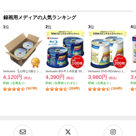
録画用メディアの人気ランキング
1
位
2
位
3
位
4
Verbatim 【お得な2個セット&安心梱包】映像用/BD-R/50枚パック2個セット/25GB/6倍速対応/インクジェット対応ワイド VBR130RP50V1X2
Verbatim BD-R 1-6倍速 50枚スピンドルケース インクジェットプリンタ対応 2個セット VBR130RP50V4-2-ESET
Verbatim DVD-R(Video) 1回録画用 120分 1-16倍速 100枚スピンドルケース 2個セット VHR12JP100V4-2-ESET
4,120円
4,390円
3,980円
3
(税込)
(税込)
(税込)
即納（在庫あり）
即納（在庫残りわずか）
即納（在庫あり）
即
(507件)
(269件)
(164件)