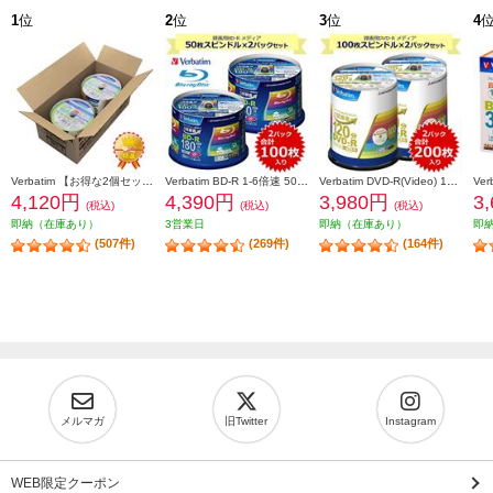
1
位
2
位
3
位
4
Verbatim 【お得な2個セット&安心梱包】映像用/BD-R/50枚パック2個セット/25GB/6倍速対応/インクジェット対応ワイド VBR130RP50V1X2
Verbatim BD-R 1-6倍速 50枚スピンドルケース インクジェットプリンタ対応 2個セット VBR130RP50V4-2-ESET
Verbatim DVD-R(Video) 1回録画用 120分 1-16倍速 100枚スピンドルケース 2個セット VHR12JP100V4-2-ESET
4,120円
4,390円
3,980円
3
(税込)
(税込)
(税込)
即納（在庫あり）
3営業日
即納（在庫あり）
即
(507件)
(269件)
(164件)
メルマガ
旧Twitter
Instagram
WEB限定クーポン