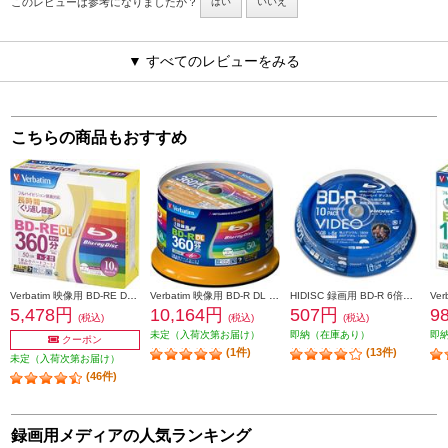
このレビューは参考になりましたか？
はい
いいえ
▼ すべてのレビューをみる
こちらの商品もおすすめ
Verbatim 映像用 BD-RE DL 2倍速 10枚 インクジェット対応ワイド VBE260NP10V1
Verbatim 映像用 BD-R DL 6倍速 50枚 インクジェット対応ワイド VBR260RP50SV1
HIDISC 録画用 BD-R 6倍速 10枚 インクジェットプリンタ対応 ホワイトワイドプリンタブル VVVBR25JP10
5,478円
10,164円
507円
9
(税込)
(税込)
(税込)
未定（入荷次第お届け）
即納（在庫あり）
即
クーポン
(1件)
(13件)
未定（入荷次第お届け）
(46件)
録画用メディアの人気ランキング