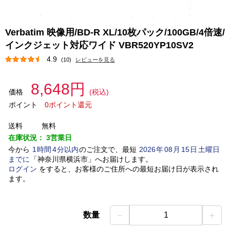
Verbatim 映像用/BD-R XL/10枚パック/100GB/4倍速/
インクジェット対応ワイド VBR520YP10SV2
4.9
(10)
レビューを見る
8,648円
価格
(税込)
ポイント
0ポイント還元
送料
無料
在庫状況：
3営業日
今から
1
時間
4
分以内
のご注文で、最短
2026
年
08
月
15
日
土曜日
までに
「
神奈川県横浜市
」
へお届けします。
ログイン
をすると、お客様のご住所への最短お届け日が表示され
ます。
－
＋
数量
1