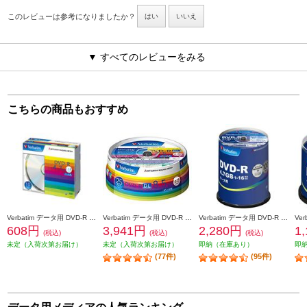
このレビューは参考になりましたか？
はい
いいえ
▼ すべてのレビューをみる
こちらの商品もおすすめ
Verbatim データ用 DVD-R 16倍速 10枚 シルバーレーベル DHR47J10V1
Verbatim データ用 DVD-R DL 8倍速 25枚 インクジェット対応ワイド DHR85HP25V1
Verbatim データ用 DVD-R 16倍速 100枚 インクジェット対応ワイド DHR47JP100V4
608円
3,941円
2,280円
1
(税込)
(税込)
(税込)
未定（入荷次第お届け）
未定（入荷次第お届け）
即納（在庫あり）
即
(77件)
(95件)