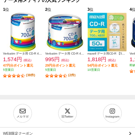
データ用メディアの人気ランキング
1
位
2
位
3
位
4
Verbatim データ用 CD-R 48倍速 100枚 インクジェット対応ワイド SR80FP100V1E
Verbatim データ用 CD-R 48倍速 50枚 インクジェット対応ワイド SR80FP50V1
maxell データ用CD-R 【50枚/インクジェットプリンター対応/エコパッケージ/2～48倍速対応】 CDR700S-SWPS-50E
1,574円
995円
1,818円
1
(税込)
(税込)
(税込)
47円分ポイント還元
29円分ポイント還元
54円分ポイント還元
即
5営業日
5営業日
10営業日
(38件)
(2件)
メルマガ
旧Twitter
Instagram
WEB限定クーポン