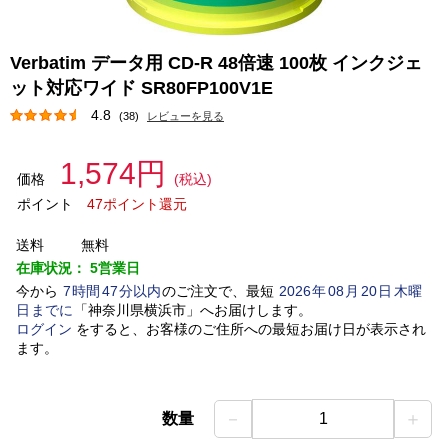
Verbatim データ用 CD-R 48倍速 100枚 インクジェ
ット対応ワイド SR80FP100V1E
4.8
(38)
レビューを見る
1,574円
価格
(税込)
ポイント
47ポイント還元
送料
無料
在庫状況：
5営業日
今から
7
時間
47
分以内
のご注文で、最短
2026
年
08
月
20
日
木曜
日
までに
「
神奈川県横浜市
」
へお届けします。
ログイン
をすると、お客様のご住所への最短お届け日が表示され
ます。
－
＋
数量
1