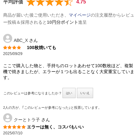
平均評価
4.75
商品が届いた後ご使用いただき、
マイページ
の注文履歴からレビュ
ー投稿＆採用されると
10円分ポイント
進呈
ABC_X
さん
100枚焼いても
2025/09/29
ここで購入した物と、手持ちのロットあわせて100数枚ほど、複製
機で焼きましたが、エラーが１つも出ることなく大変重宝していま
す。
このレビューは参考になりましたか？
はい
いいえ
2人の方が、｢このレビューが参考になった｣と投票しています。
クーとトラ子
さん
エラーは無く、コスパもいい
2025/07/10