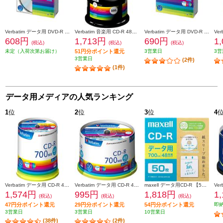
Verbatim データ用 DVD-R 16倍速 10枚 シルバーレーベル DHR47J10V1
Verbatim 音楽用 CD-R 48倍速 100枚 インクジェット対応ワイド MUR80FP100SV1
Verbatim データ用 DVD-R 16倍速 10枚 インクジェット対応ワイド DHR47JP10V1
608円
1,713円
690円
1
(税込)
(税込)
(税込)
未定（入荷次第お届け）
51円分ポイント還元
3営業日
3営
3営業日
(2件)
(1件)
データ用メディアの人気ランキング
1
位
2
位
3
位
4
Verbatim データ用 CD-R 48倍速 100枚 インクジェット対応ワイド SR80FP100V1E
Verbatim データ用 CD-R 48倍速 50枚 インクジェット対応ワイド SR80FP50V1
maxell データ用CD-R 【50枚/インクジェットプリンター対応/エコパッケージ/2～48倍速対応】 CDR700S-SWPS-50E
1,574円
995円
1,818円
1
(税込)
(税込)
(税込)
47円分ポイント還元
29円分ポイント還元
54円分ポイント還元
即
3営業日
3営業日
10営業日
(38件)
(2件)