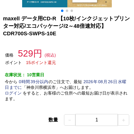
maxell データ用CD-R 【10枚/インクジェットプリン
ター対応/エコパッケージ/2～48倍速対応】
CDR700S-SWPS-10E
529円
価格
(税込)
ポイント
15ポイント還元
在庫状況：
10営業日
今から
0
時間
39
分以内
のご注文で、最短
2026
年
08
月
26
日
水曜
日
までに
「
神奈川県横浜市
」
へお届けします。
ログイン
をすると、お客様のご住所への最短お届け日が表示され
ます。
－
＋
数量
1