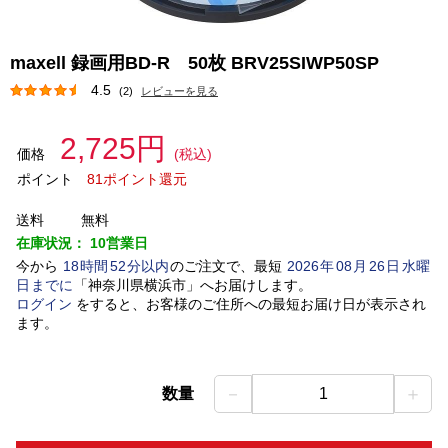
maxell 録画用BD-R 50枚 BRV25SIWP50SP
4.5
(2)
レビューを見る
2,725円
価格
(税込)
ポイント
81ポイント還元
送料
無料
在庫状況：
10営業日
今から
18
時間
52
分以内
のご注文で、最短
2026
年
08
月
26
日
水曜
日
までに
「
神奈川県横浜市
」
へお届けします。
ログイン
をすると、お客様のご住所への最短お届け日が表示され
ます。
－
＋
数量
1