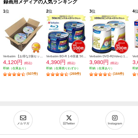
録画用メディアの人気ランキング
1
位
2
位
3
位
4
Verbatim 【お得な2個セット&安心梱包】映像用/BD-R/50枚パック2個セット/25GB/6倍速対応/インクジェット対応ワイド VBR130RP50V1X2
Verbatim BD-R 1-6倍速 50枚スピンドルケース インクジェットプリンタ対応 2個セット VBR130RP50V4-2-ESET
Verbatim DVD-R(Video) 1回録画用 120分 1-16倍速 100枚スピンドルケース 2個セット VHR12JP100V4-2-ESET
4,120円
4,390円
3,980円
3
(税込)
(税込)
(税込)
即納（在庫あり）
即納（在庫残りわずか）
即納（在庫あり）
即
(507件)
(269件)
(164件)
メルマガ
旧Twitter
Instagram