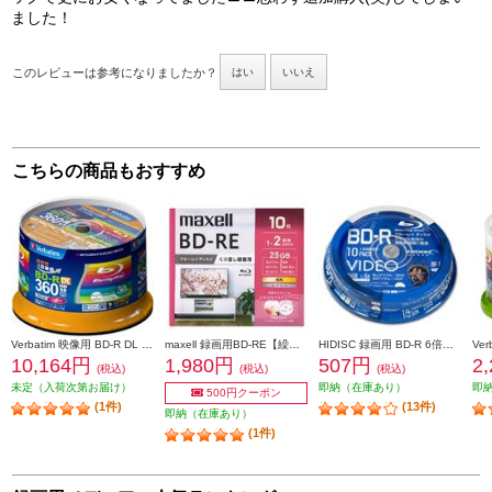
ました！
このレビューは参考になりましたか？
はい
いいえ
こちらの商品もおすすめ
Verbatim 映像用 BD-R DL 6倍速 50枚 インクジェット対応ワイド VBR260RP50SV1
maxell 録画用BD-RE【繰り返し録画用/10枚/1～2倍速記録対応/一層25GB/インクジェットプリンター対応/ワイドプリント対応】 BEV25WPG10S
HIDISC 録画用 BD-R 6倍速 10枚 インクジェットプリンタ対応 ホワイトワイドプリンタブル VVVBR25JP10
10,164円
1,980円
507円
2
(税込)
(税込)
(税込)
未定（入荷次第お届け）
即納（在庫あり）
即
500円クーポン
(1件)
(13件)
即納（在庫あり）
(1件)