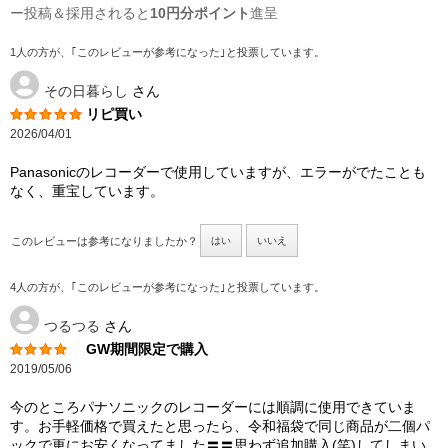
ー投稿＆採用されると
10円分ポイント
進呈
1人の方が、｢このレビューが参考になった｣と投票しています。
その日暮らし
さん
リピ買い
2026/04/01
Panasonicのレコーダーで使用していますが、エラーがでたことも
なく、重宝しています。
このレビューは参考になりましたか？
はい
いいえ
4人の方が、｢このレビューが参考になった｣と投票しています。
つるつる
さん
GW期間限定で購入
2019/05/06
今のところパナソニックのレコーダーには順調に使用できていま
す。お手軽価格で買えたと思ったら、令和福袋で同じ商品が二個パ
ックで更にお安くなってました〓〓思わず追加購入(笑)してしまい