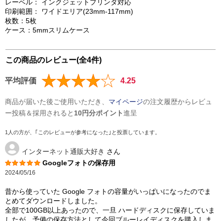
レーベル： インクジェットプリンタ対応
印刷範囲： ワイドエリア(23mm-117mm)
枚数：5枚
ケース：5mmスリムケース
この商品のレビュー(全4件)
平均評価
4.25
商品が届いた後ご使用いただき、
マイページ
の注文履歴からレビュ
ー投稿＆採用されると
10円分ポイント
進呈
1人の方が、｢このレビューが参考になった｣と投票しています。
インターネット通販大好き
さん
Googleフォトの保存用
2024/05/16
昔から使っていた Google フォトの容量がいっぱいになったのでま
とめてダウンロードしました。
全部で100GB以上あったので、一旦 ハードディスクに保存していま
したが、予備の保存方法として今回ブルーレイディスクを購入しま