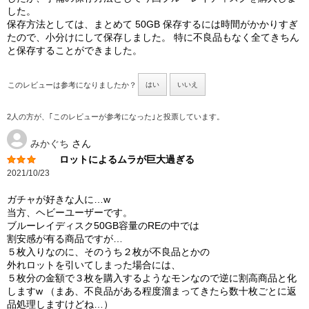
した。
保存方法としては、まとめて 50GB 保存するには時間がかかりすぎ
たので、小分けにして保存しました。 特に不良品もなく全てきちん
と保存することができました。
このレビューは参考になりましたか？
はい
いいえ
2人の方が、｢このレビューが参考になった｣と投票しています。
みかぐち
さん
ロットによるムラが巨大過ぎる
2021/10/23
ガチャが好きな人に…w
当方、ヘビーユーザーです。
ブルーレイディスク50GB容量のREの中では
割安感が有る商品ですが…
５枚入りなのに、そのうち２枚が不良品とかの
外れロットを引いてしまった場合には、
５枚分の金額で３枚を購入するようなモンなので逆に割高商品と化
しますw （まあ、不良品がある程度溜まってきたら数十枚ごとに返
品処理しますけどね…）