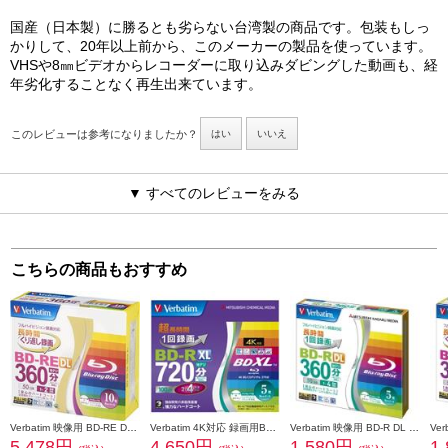
国産（日本製）に勝るとも劣らない台湾製の商品です。包装もしっ
かりして、20年以上前から、このメーカーの製品を使っています。
VHSや8㎜ビデオからレコーダーに取り込みダビングした動画も、経
年劣化することなく再生出来ています。
このレビューは参考になりましたか？
はい
いいえ
▼ すべてのレビューをみる
こちらの商品もおすすめ
Verbatim 映像用 BD-RE DL 2倍速 10枚 インクジェット対応ワイド VBE260NP10V1
Verbatim 4K対応 録画用BD-R XL 4倍速 5枚 インクジェット対応 ワイド VBR520YP5V2
Verbatim 映像用 BD-R DL 4倍速 5枚 インクジェット対応ワイド VBR260YP5V1
5,478円
4,650円
1,580円
1