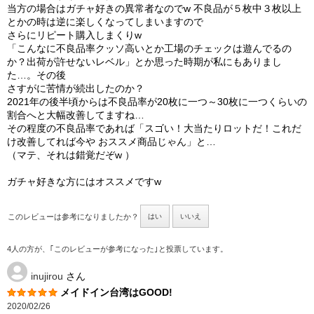
当方の場合はガチャ好きの異常者なのでw 不良品が５枚中３枚以上
とかの時は逆に楽しくなってしまいますので
さらにリピート購入しまくりw
「こんなに不良品率クッソ高いとか工場のチェックは遊んでるの
か？出荷が許せないレベル」とか思った時期が私にもありまし
た…。その後
さすがに苦情が続出したのか？
2021年の後半頃からは不良品率が20枚に一つ～30枚に一つくらいの
割合へと大幅改善してますね…
その程度の不良品率であれば「スゴい！大当たりロットだ！これだ
け改善してれば今や おススメ商品じゃん」と…
（マテ、それは錯覚だぞw ）
ガチャ好きな方にはオススメですw
このレビューは参考になりましたか？
はい
いいえ
4人の方が、｢このレビューが参考になった｣と投票しています。
inujirou
さん
メイドイン台湾はGOOD!
2020/02/26