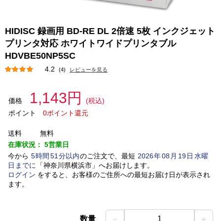
HIDISC 録画用 BD-RE DL 2倍速 5枚 インクジェット
プリンタ対応 ホワイトワイドプリンタブル
HDVBE50NP5SC
4.2
(4)
レビューを見る
1,143円
価格
(税込)
ポイント
0ポイント還元
送料
無料
在庫状況：
5営業日
今から
5
時間
51
分以内
のご注文で、最短
2026
年
08
月
19
日
水曜
日
までに
「
神奈川県横浜市
」
へお届けします。
ログイン
をすると、お客様のご住所への最短お届け日が表示され
ます。
－
＋
数量
1