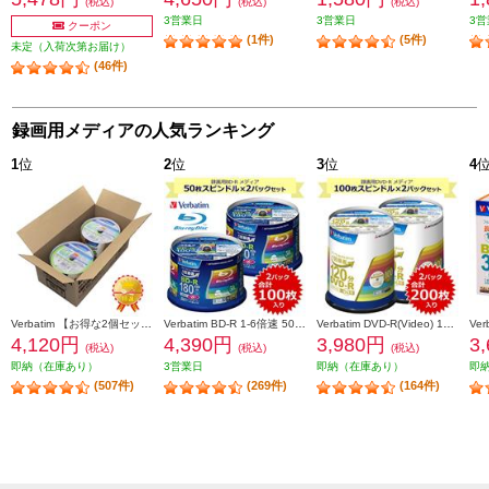
(税込)
(税込)
(税込)
3営業日
3営業日
3営
クーポン
(1件)
(5件)
未定（入荷次第お届け）
(46件)
録画用メディアの人気ランキング
1
位
2
位
3
位
4
Verbatim 【お得な2個セット&安心梱包】映像用/BD-R/50枚パック2個セット/25GB/6倍速対応/インクジェット対応ワイド VBR130RP50V1X2
Verbatim BD-R 1-6倍速 50枚スピンドルケース インクジェットプリンタ対応 2個セット VBR130RP50V4-2-ESET
Verbatim DVD-R(Video) 1回録画用 120分 1-16倍速 100枚スピンドルケース 2個セット VHR12JP100V4-2-ESET
4,120円
4,390円
3,980円
3
(税込)
(税込)
(税込)
即納（在庫あり）
3営業日
即納（在庫あり）
即
(507件)
(269件)
(164件)