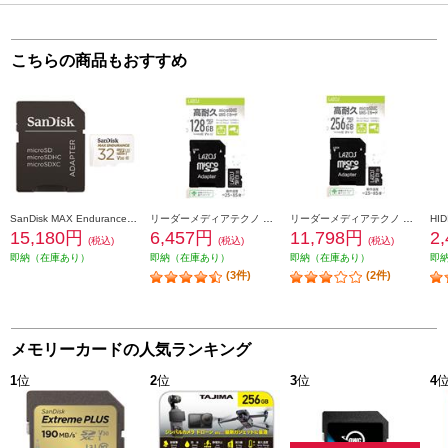
こちらの商品もおすすめ
SanDisk MAX Endurance高耐久カード 32GB SDSQQVR-032G-JN3ID
リーダーメディアテクノ 高耐久microSDカード Lazosブランド 128GB 紙パッケージ L-B128MSD10-U3V10
リーダーメディアテクノ 高耐久microSDカード Lazosブランド 256GB 紙パッケージ L-B256MSD10-U3V10
15,180円
6,457円
11,798円
2
(税込)
(税込)
(税込)
即納（在庫あり）
即納（在庫あり）
即納（在庫あり）
即
(3件)
(2件)
メモリーカードの人気ランキング
1
位
2
位
3
位
4