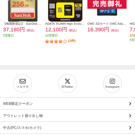
【無期限保証】 SanDisk サンディスク エクストリーム プラス SDXC UHS-Iカード 256GB SDSDXWA-256G-JNJIP
ADATA TAJIMA High Endurance MicroSDカード 256GB ADTAJI-256G
OWC SDカード OWC Atlas Pro SD【128GB/SD card (SD 4.0)/3年保証】 OWCSDV60P0128
37,180円
12,100円
16,390円
7
(税込)
(税込)
(税込)
5営業日
10営業日
3
5営
(2件)
メルマガ
旧Twitter
Instagram
WEB限定クーポン
アウトレット掘り出し物
中古(PC/スマホ/カメラ)