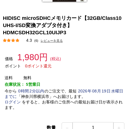
HIDISC microSDHCメモリカード【32GB/Class10
UHS-I/SD変換アダプタ付き】
HDMCSDH32GCL10UIJP3
4.3
(6)
レビューを見る
1,980円
価格
(税込)
ポイント
0ポイント還元
送料
無料
在庫状況：
5営業日
今から
0
時間
2
分以内
のご注文で、最短
2026
年
08
月
19
日
水曜日
までに
「
神奈川県横浜市
」
へお届けします。
ログイン
をすると、お客様のご住所への最短お届け日が表示され
ます。
－
＋
数量
1