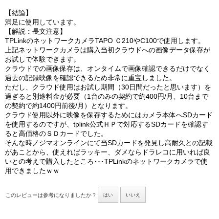
【結論】
満足に使用しています。
【解説：長文注意】
TPLinkのネットワークカメラTAPO Ｃ210やC100で使用します。
上記ネットワークカメラは購入当初クラウドへの画像データ保存が
お試しで体験できます。
クラウドでの画像保存は、オンタイムで画像確認できるだけでなく
過去の記録映像を確認できるため非常に重宝しました。
ただし、クラウド使用はお試し期間（30日間だったと思います）を
過ぎると別途料金が必要（1台のみの契約で約400円/月、10台まで
の契約で約1400円前後/月）となります。
クラウド使用以外に映像を保存するためにはカメラ本体へSDカード
を使用するのですが、tplink公式ＨＰで対応するSDカードを確認す
ると高価格のＳＤカードでした。
そんな時ノジマオンラインにて当SDカードを発見し高耐久との記載
があことから、使えればラッキー、ダメならドラレコに用いれば良
いとの考えで購入したところ･･･TPLinkのネットワークカメラで使
用できましたｗｗ
このレビューは参考になりましたか？
はい
いいえ