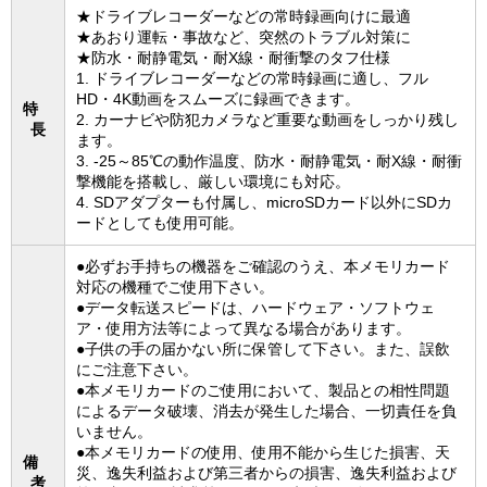
★ドライブレコーダーなどの常時録画向けに最適
★あおり運転・事故など、突然のトラブル対策に
★防水・耐静電気・耐X線・耐衝撃のタフ仕様
1. ドライブレコーダーなどの常時録画に適し、フル
HD・4K動画をスムーズに録画できます。
特
2. カーナビや防犯カメラなど重要な動画をしっかり残し
長
ます。
3. -25～85℃の動作温度、防水・耐静電気・耐X線・耐衝
撃機能を搭載し、厳しい環境にも対応。
4. SDアダプターも付属し、microSDカード以外にSDカ
ードとしても使用可能。
●必ずお手持ちの機器をご確認のうえ、本メモリカード
対応の機種でご使用下さい。
●データ転送スピードは、ハードウェア・ソフトウェ
ア・使用方法等によって異なる場合があります。
●子供の手の届かない所に保管して下さい。また、誤飲
にご注意下さい。
●本メモリカードのご使用において、製品との相性問題
によるデータ破壊、消去が発生した場合、一切責任を負
いません。
●本メモリカードの使用、使用不能から生じた損害、天
備
災、逸失利益および第三者からの損害、逸失利益および
考