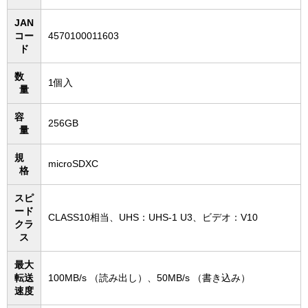
JAN
コー
4570100011603
ド
数
1個入
量
容
256GB
量
規
microSDXC
格
スピ
ード
CLASS10相当、UHS：UHS-1 U3、ビデオ：V10
クラ
ス
最大
転送
100MB/s （読み出し）、50MB/s （書き込み）
速度