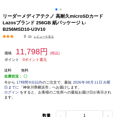
リーダーメディアテクノ 高耐久microSDカード
Lazosブランド 256GB 紙パッケージ L-
B256MSD10-U3V10
3
(2)
レビューを見る
11,798円
価格
(税込)
ポイント
0ポイント還元
送料
無料
在庫状況：
〇
今から
17
時間
9
分以内
のご注文で、最短
2026
年
08
月
11
日
火曜
日
までに
「
神奈川県横浜市
」
へお届けします。
ログイン
をすると、お客様のご住所への最短お届け日が表示され
ます。
－
＋
数量
1