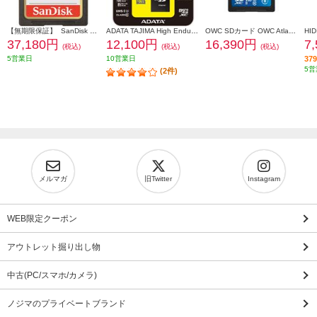
【無期限保証】 SanDisk サンディスク エクストリーム プラス SDXC UHS-Iカード 256GB SDSDXWA-256G-JNJIP
ADATA TAJIMA High Endurance MicroSDカード 256GB ADTAJI-256G
OWC SDカード OWC Atlas Pro SD【128GB/SD card (SD 4.0)/3年保証】 OWCSDV60P0128
37,180円
12,100円
16,390円
7
(税込)
(税込)
(税込)
5営業日
10営業日
3
5営
(2件)
メルマガ
旧Twitter
Instagram
WEB限定クーポン
アウトレット掘り出し物
中古(PC/スマホ/カメラ)
ノジマのプライベートブランド