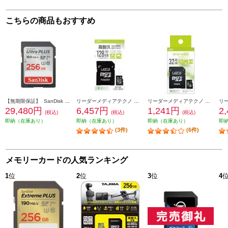
こちらの商品もおすすめ
【無期限保証】 SanDisk サンディスク ウルトラプラス SDXC UHS-Iカード 256GB SDSDUWL-256G-JN3IN
リーダーメディアテクノ 高耐久microSDカード Lazosブランド 128GB 紙パッケージ L-B128MSD10-U3V10
リーダーメディアテクノ microSDカード Lazosブランド【32GB/UHS-IU1/CLASS10/SDアダプター付き】 L-B32MSD10-U1
29,480円
6,457円
1,241円
2
(税込)
(税込)
(税込)
即納（在庫あり）
即納（在庫あり）
即納（在庫あり）
即
(3件)
(6件)
メモリーカードの人気ランキング
1
位
2
位
3
位
4