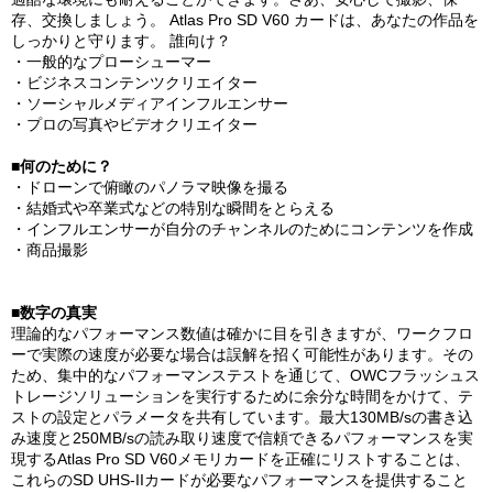
存、交換しましょう。 Atlas Pro SD V60 カードは、あなたの作品を
しっかりと守ります。 誰向け？
・一般的なプローシューマー
・ビジネスコンテンツクリエイター
・ソーシャルメディアインフルエンサー
・プロの写真やビデオクリエイター
■何のために？
・ドローンで俯瞰のパノラマ映像を撮る
・結婚式や卒業式などの特別な瞬間をとらえる
・インフルエンサーが自分のチャンネルのためにコンテンツを作成
・商品撮影
■数字の真実
理論的なパフォーマンス数値は確かに目を引きますが、ワークフロ
ーで実際の速度が必要な場合は誤解を招く可能性があります。その
ため、集中的なパフォーマンステストを通じて、OWCフラッシュス
トレージソリューションを実行するために余分な時間をかけて、テ
ストの設定とパラメータを共有しています。最大130MB/sの書き込
み速度と250MB/sの読み取り速度で信頼できるパフォーマンスを実
現するAtlas Pro SD V60メモリカードを正確にリストすることは、
これらのSD UHS-IIカードが必要なパフォーマンスを提供すること