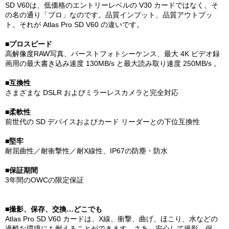
SD V60は、低価格のエントリーレベルの V30 カードではなく、そ
の名の通り「プロ」なのです。品質インプット、品質アウトプッ
ト。それが Atlas Pro SD V60 の違いです。
■プロスピード
高解像度RAW写真、バーストフォトシーケンス、最大 4K ビデオ録
画用の最大書き込み速度 130MB/s と最大読み取り速度 250MB/s 。
■互換性
さまざまな DSLR およびミラーレスカメラと完全対応
■柔軟性
前世代の SD デバイスおよびカード リーダーとの下位互換性
■堅牢
耐屈曲性／耐衝撃性／耐X線性、IP67の防塵・防水
■保証期間
3年間のOWCの限定保証
■撮影、保存、交換…どこでも
Atlas Pro SD V60 カードは、X線、衝撃、曲げ、ほこり、水などの
過酷な環境にも耐えることができます。さあ、安心して撮影、保