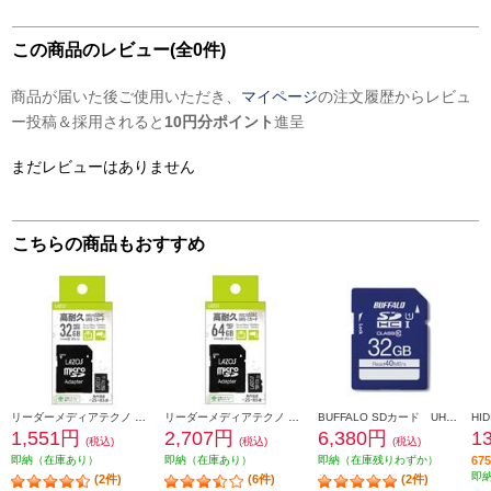
この商品のレビュー(全0件)
商品が届いた後ご使用いただき、
マイページ
の注文履歴からレビュ
ー投稿＆採用されると
10円分ポイント
進呈
まだレビューはありません
こちらの商品もおすすめ
リーダーメディアテクノ マイクロSDカード【32GB/高耐久/CLASS10相当】 L-B32MSD10-U3V10
リーダーメディアテクノ マイクロSDカード【64GB/高耐久/CLASS10相当】 L-B64MSD10-U3V10
BUFFALO SDカード UHS-I Class1 32GB RSDC-032GU1S
1,551円
2,707円
6,380円
1
(税込)
(税込)
(税込)
即納（在庫あり）
即納（在庫あり）
即納（在庫残りわずか）
6
即
(2件)
(6件)
(2件)