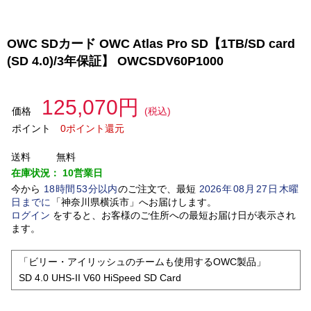
OWC SDカード OWC Atlas Pro SD【1TB/SD card
(SD 4.0)/3年保証】 OWCSDV60P1000
125,070円
価格
(税込)
ポイント
0ポイント還元
送料
無料
在庫状況：
10営業日
今から
18
時間
53
分以内
のご注文で、最短
2026
年
08
月
27
日
木曜
日
までに
「
神奈川県横浜市
」
へお届けします。
ログイン
をすると、お客様のご住所への最短お届け日が表示され
ます。
「ビリー・アイリッシュのチームも使用するOWC製品」
SD 4.0 UHS-II V60 HiSpeed SD Card