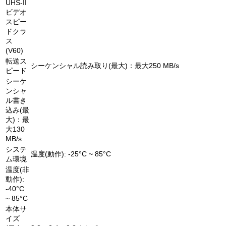
UHS-II
ビデオ
スピー
ドクラ
ス
(V60)
転送ス
シーケンシャル読み取り(最大)：最大250 MB/s
ピード
シーケ
ンシャ
ル書き
込み(最
大)：最
大130
MB/s
システ
温度(動作): -25°C ~ 85°C
ム環境
温度(非
動作):
-40°C
~ 85°C
本体サ
イズ