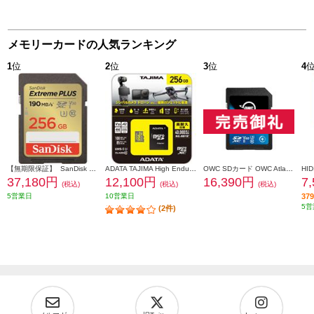
メモリーカードの人気ランキング
1
位
2
位
3
位
4
【無期限保証】 SanDisk サンディスク エクストリーム プラス SDXC UHS-Iカード 256GB SDSDXWA-256G-JNJIP
ADATA TAJIMA High Endurance MicroSDカード 256GB ADTAJI-256G
OWC SDカード OWC Atlas Pro SD【128GB/SD card (SD 4.0)/3年保証】 OWCSDV60P0128
37,180円
12,100円
16,390円
7
(税込)
(税込)
(税込)
5営業日
10営業日
3
5営
(2件)