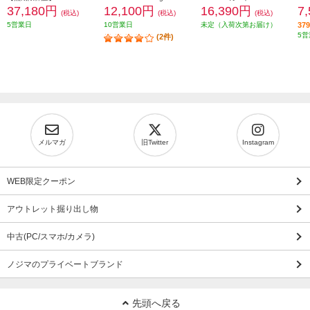
37,180円
12,100円
16,390円
7
(税込)
(税込)
(税込)
5営業日
10営業日
未定（入荷次第お届け）
3
5営
(2件)
メルマガ
旧Twitter
Instagram
WEB限定クーポン
アウトレット掘り出し物
中古(PC/スマホ/カメラ)
ノジマのプライベートブランド
先頭へ戻る