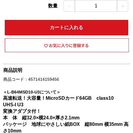
－
＋
数量
1
カートに入れる
商品説明
商品コード：4571414159456
＜L-B64MSD10-U3について＞
高速転送！大容量！MicroSDカード64GB class10
UHS-I U3
変換アダプタ付！
本 体 縦32.0×横24.0×厚さ2.1mm
パッケージ 地球にやさしい紙BOX 縦80mm 横35mm 高
さ10mm