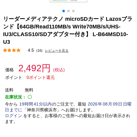
リーダーメディアテクノ microSDカード Lazosブラ
ンド【64GB/Read110MB/s Write70MB/s/UHS-
IU3/CLASS10/SDアダプター付き】 L-B64MSD10-
U3
4.5
(16)
レビューを見る
2,492円
価格
(税込)
ポイント
0ポイント還元
送料
無料
在庫状況：
〇
今から
19
時間
41
分以内
のご注文で、最短
2026
年
08
月
09
日
日曜
日
までに
「
神奈川県横浜市
」
へお届けします。
ログイン
をすると、お客様のご住所への最短お届け日が表示され
ます。