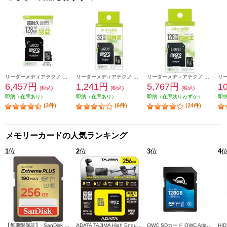
リーダーメディアテクノ 高耐久microSDカード Lazosブランド 128GB 紙パッケージ L-B128MSD10-U3V10
リーダーメディアテクノ microSDカード Lazosブランド【32GB/UHS-IU1/CLASS10/SDアダプター付き】 L-B32MSD10-U1
リーダーメディアテクノ microSDカード Lazosブランド【128GB/Read110MB/s Write70MB/s/UHS-IU3/CLASS10/SDアダプター付き】 L-B128MSD10-U3
6,457円
1,241円
5,767円
1
(税込)
(税込)
(税込)
即納（在庫あり）
即納（在庫あり）
即納（在庫残りわずか）
即
(3件)
(6件)
(24件)
メモリーカードの人気ランキング
1
位
2
位
3
位
4
【無期限保証】 SanDisk サンディスク エクストリーム プラス SDXC UHS-Iカード 256GB SDSDXWA-256G-JNJIP
ADATA TAJIMA High Endurance MicroSDカード 256GB ADTAJI-256G
OWC SDカード OWC Atlas Pro SD【128GB/SD card (SD 4.0)/3年保証】 OWCSDV60P0128