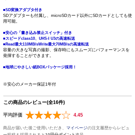
■SD変換アダプタ付き
SDアダプターも付属し、microSDカード以外にSDカードとしても使
用可能。
■安心の「書き込み禁止スイッチ」付き
■スピードclass10、UHS-I U3の高速転送
■Read最大110MB/sWrite最大70MB/sの高速転送
容量の大きな写真の撮影、保存時にもスムーズにパフォーマンスを
発揮することができます。
■地球にやさしい紙BOXパッケージ採用！
※安心のメーカー保証1年付
この商品のレビュー(全16件)
平均評価
4.45
商品が届いた後ご使用いただき、
マイページ
の注文履歴からレビュ
ー投稿＆採用されると
10円分ポイント
進呈