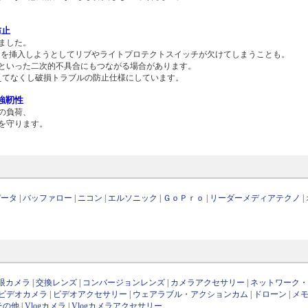
防止
ました。
ドを挿入しようとしてリブやライトプロテクトスイッチが欠けてしまうことも。
といった二次的不具合にもつながる場合があります。
あえてなくし破損トラブルの防止仕様にしています。
強靭性
の負荷、
を守ります。
データ
|
バッファロー
|
ニコン
|
エルソニック
|
ＧｏＰｒｏ
|
リーダーメディアテクノ
|
眼カメラ
|
交換レンズ
|
コンバージョンレンズ
|
カメラアクセサリー
|
ネットワーク
ビデオカメラ
|
ビデオアクセサリー
|
ウェアラブル・アクションカム
|
ドローン
|
メ
その他
|
Vlogカメラ
|
Vlogカメラアクセサリー