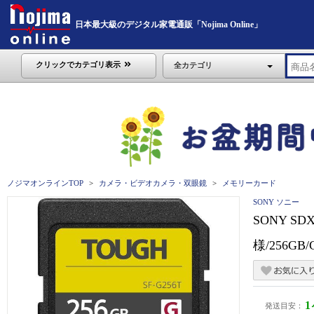
日本最大級のデジタル家電通販「Nojima Online」
クリックでカテゴリ表示
全カテゴリ
ノジマオンラインTOP
カメラ・ビデオカメラ・双眼鏡
メモリーカード
SONY ソニー
SONY S
様/256GB/C
発送目安：