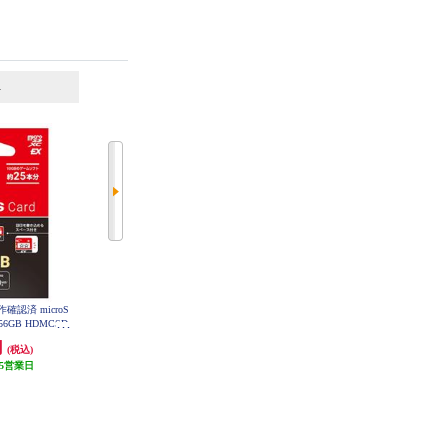
6
7
位
位
位
動作確認済 microS
リーダーメディアテクノ マイクロ
リーダーメディアテクノ microSD
256GB HDMCSD
SDカード【32GB/高耐久/CLASS10
カード Lazosブランド【32GB/UHS
SW-WOA
相当】 L-B32MSD10-U3V10
-IU1/CLASS10/SDアダプター付
円
1,551円
1,241円
(税込)
(税込)
(税込)
き】 L-B32MSD10-U1
5営業日
発送目安:
即納（在庫あり）
発送目安:
即納（在庫あり）
(2件)
(6件)