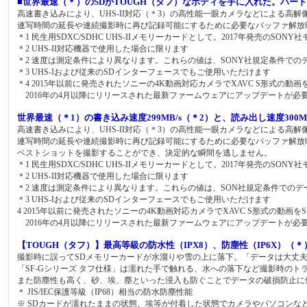
■世界最速（＊）のSDがTOUGH（タフ）なボディを手に入れた。ハードな現
高速書き込みにより、UHS-II対応（＊3）の高性能一眼カメラなどによる高解
連写時間の延長や連続撮影時に再び記録可能にするために必要なバッファ解放
＊1 民生用SDXC/SDHC UHS-IIメモリーカードとして。2017年発売のSO
＊2 UHS-II対応機器で使用した場合に限ります
＊2 速度は測定条件により異なります。これらの値は、SONY社規定条件で
＊3 UHS-Iおよび従来のSDインターフェースでもご使用いただけます
＊4 2015年以前に発売されたソニーの4K動画対応カメラでXAVC S形式の
2016年の4月以降にリリースされた最新ファームウェアにアップデートが必
世界最速（＊1）の書き込み速度299MB/s（＊2）と、読み出し速度300M
高速書き込みにより、UHS-II対応（＊3）の高性能一眼カメラなどによる高解
連写時間の延長や連続撮影時に再び記録可能にするために必要なバッファ解放
ベストショットを撮影することができ、決定的な瞬間を逃しません。
＊1 民生用SDXC/SDHC UHS-IIメモリーカードとして。2017年発売のSO
＊2 UHS-II対応機器で使用した場合に限ります
＊2 速度は測定条件により異なります。これらの値は、SON社規定条件での
＊3 UHS-Iおよび従来のSDインターフェースでもご使用いただけます
4 2015年以前に発売されたソニーの4K動画対応カメラでXAVC S形式の動
2016年の4月以降にリリースされた最新ファームウェアにアップデートが必
【TOUGH（タフ）】最高等級の防水性（IPX8）、防塵性（IP6X）（＊
撮影時に誤ってSDメモリーカードが水溜りや雪の上に落下。「データは大丈
「SF-Gシリーズ タフ仕様」は濡れた手で触れる、水への落下など撮影時のト
また防塵性も高く、砂、埃、塵といった浸入も防ぐことでデータの破損防止に
＊ JIS/IEC保護等級（IP68）相当の防水防塵性能
※ SDカードが濡れたままの状態、埃等が付着した状態でカメラやパソコンな