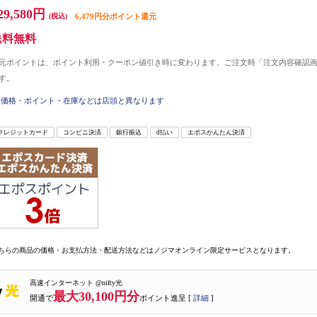
29,580円
(税込)
6,479円分ポイント還元
送料無料
元ポイントは、ポイント利用・クーポン値引き時に変わります。ご注文時「注文内容確認
す。
価格・ポイント・在庫などは店頭と異なります
クレジットカード
コンビニ決済
銀行振込
d払い
エポスかんたん決済
ちらの商品の価格・お支払方法・配送方法などはノジマオンライン限定サービスとなります。
高速インターネット @nifty光
最大30,100円分
開通で
ポイント進呈 [
詳細
]