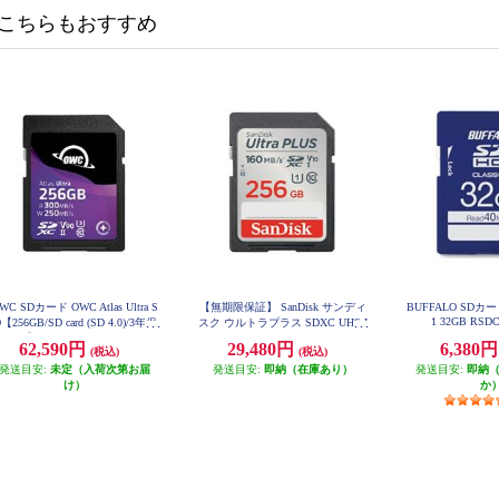
こちらもおすすめ
WC SDカード OWC Atlas Ultra S
【無期限保証】 SanDisk サンディ
BUFFALO SDカード
1 32GB RSD
【256GB/SD card (SD 4.0)/3年保
スク ウルトラプラス SDXC UHS-I
証】 OWCSDV90U0256
カード 256GB SDSDUWL-256G-JN
62,590円
29,480円
6,380
(税込)
(税込)
3IN
発送目安:
未定（入荷次第お届
発送目安:
即納（在庫あり）
発送目安:
即納
け）
か