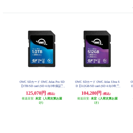
OWC SDカード OWC Atlas Pro SD
OWC SDカード OWC Atlas Ultra S
O
【1TB/SD card (SD 4.0)/3年保証】
D【512GB/SD card (SD 4.0)/3年保
D
OWCSDV60P1000
証】 OWCSDV90U0512
125,070円
104,280円
(税込)
(税込)
発送目安:
未定（入荷次第お届
発送目安:
未定（入荷次第お届
け）
け）