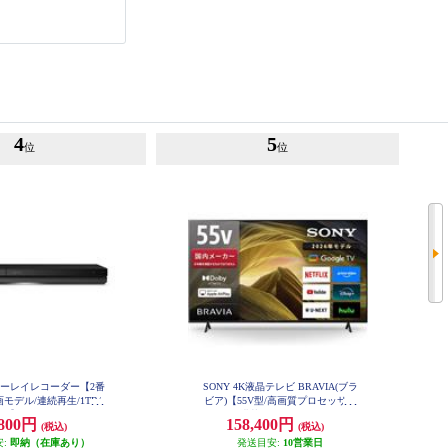
4
5
位
位
ブルーレイレコーダー【2番
SONY 4K液晶テレビ BRAVIA(ブラ
モデル/連続再生/1TB/
ビア)【55V型/高画質プロセッサー
】 BDZ-ZW1900
HDR X1搭載/Googleテレビ/WEB専
,800円
158,400円
(税込)
(税込)
売モデル】 KJ-55X81L
安:
即納（在庫あり）
発送目安:
10営業日