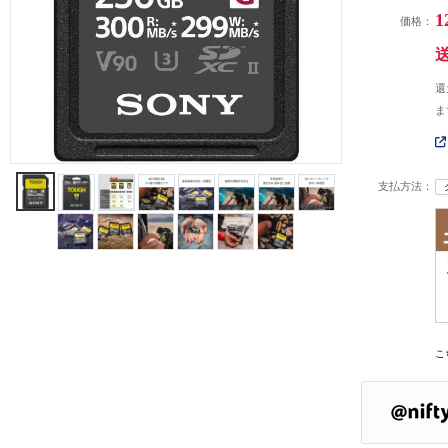
1
価格：
還
ま
支払方法：
こ