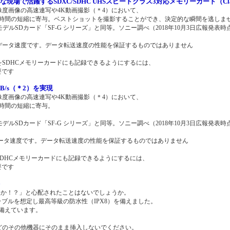
場で活躍するSDXC/SDHC UHSスピードクラス3対応メモリーカード（Clas
像度画像の高速連写や4K動画撮影（＊4）において、
時間の短縮に寄与。ベストショットを撮影することができ、決定的な瞬間を逃しま
NY社モデルSDカード「SF-G シリーズ」と同等。ソニー調べ（2018年10月3日広報発表時
のデータ速度です。データ転送速度の性能を保証するものではありません
動画をSDHCメモリーカードにも記録できるようにするには、
要です
B/s（＊2）を実現
像度画像の高速連写や4K動画撮影（＊4）において、
時間の短縮に寄与。
NY社モデルSDカード「SF-G シリーズ」と同等。ソニー調べ（2018年10月3日広報発表時
データ速度です。データ転送速度の性能を保証するものではありません
画をSDHCメモリーカードにも記録できるようにするには、
要です
）
夫か！？」と心配されたことはないでしょうか。
ラブルを想定し最高等級の防水性（IPX8）を備えました。
備えています。
どのその他機器にそのまま挿入しないでください。