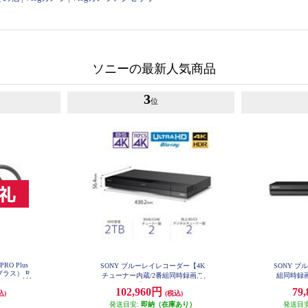
ソニーの最新人気商品
3
位
PRO Plus
SONY ブルーレイレコーダー【4K
SONY 
ラス） R
チューナー内蔵/2番組同時録画モ
組同時録画
デル/2TB】 BDZ-FBW2200
ブラック
102,960円
79
込)
(税込)
発送目安:
即納（在庫あり）
発送目