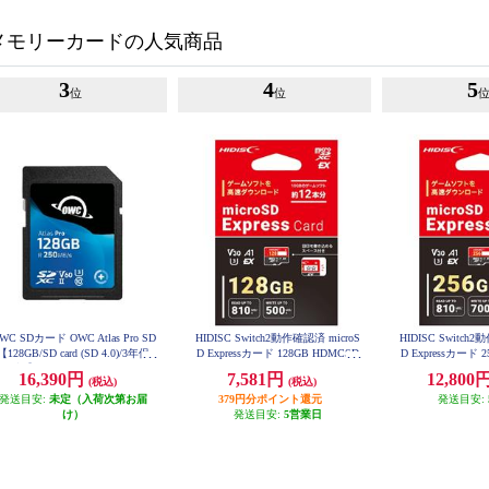
メモリーカードの人気商品
3
4
5
位
位
WC SDカード OWC Atlas Pro SD
HIDISC Switch2動作確認済 microS
HIDISC Switch2
【128GB/SD card (SD 4.0)/3年保
D Expressカード 128GB HDMCSD
D Expressカード 
X128GEXSW-WOA
X256GEX
証】 OWCSDV60P0128
16,390円
7,581円
12,800
(税込)
(税込)
発送目安:
未定（入荷次第お届
379円分ポイント還元
発送目安:
け）
発送目安:
5営業日