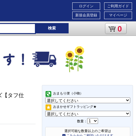
ログイン
ご利用ガイド
新規会員登録
マイページ
0
検索
おまもり便（小物）
ーズ【タフ仕
おまかせギフトラッピング★
数量：
選択可能な数量以上のご希望は
こちらからご相談いただけます