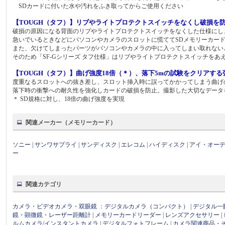
SDカードに付いた水や汚れをふき取ってからご使用ください
【TOUGH（タフ）】リブやライトプロテクトスイッチをなくし破損を
破損の原因になる背面のリブやライトプロテクトスイッチをなくした仕様にし
急いでいるときなどにパソコンやカメラのスロットに慌ててSDメモリーカー
また、欠けてしまったパーツがパソコンやカメラの中に入ってしまい取れない
そのため「SF-Gシリーズ タフ仕様」はリブやライトプロテクトスイッチを
【TOUGH（タフ）】曲げ強度18倍（＊）、落下5mの試験をクリアする
度重なるスロットへの抜き差し、スロット挿入時に誤ってかかってしまう曲げ
落下時の衝撃への耐久性を強化しカードの破損を防止。撮影した大切なデータ
＊ SD規格に対し、18倍の曲げ強度を実現
関連メーカー（メモリーカード）
ソニー
|
サンワサプライ
|
サンディスク
|
エレコム
|
ハイディスク
|
アイ・オー
ー
関連カテゴリ
カメラ・ビデオカメラ・双眼鏡
：
デジタルカメラ（コンパクト）
|
デジタル一
鏡・顕微鏡・レーザー距離計
|
メモリーカードリーダー
|
レンズアクセサリー
|
ルムカメラ/インスタントカメラ
|
デジタルフォトフレーム
|
カメラ関連商品・