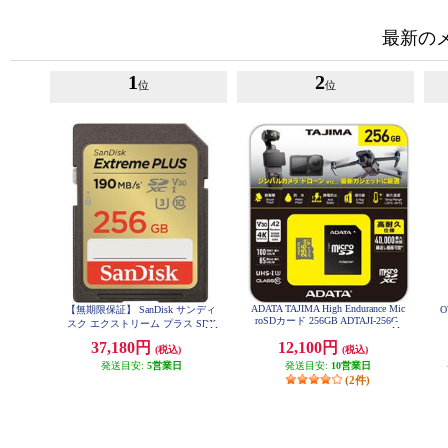
最新の
1
2
位
位
ADATA TAJIMA High Endurance Mic
【無期限保証】 SanDisk サンディ
O
roSDカード 256GB ADTAJI-256G
スク エクストリーム プラス SDX
C UHS-Iカード 256GB SDSDXWA-
37,180円
12,100円
(税込)
(税込)
256G-JNJIP
発送目安:
5営業日
発送目安:
10営業日
(2件)