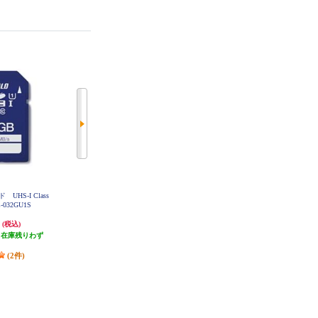
 UHS-I Class
HIDISC 超高速SDXCカード【512G
HIDISC Switch2動作確認済 microS
C-032GU1S
B/Class10 UHS-I対応】 HDSDX512
D Expressカード 256GB HDMCSD
GCL10UIJP3
X256GEXSW-WOA
円
13,500円
12,800円
(税込)
(税込)
(税込)
（在庫残りわず
675円分ポイント還元
発送目安:
5営業日
）
発送目安:
即納（在庫あり）
(2件)