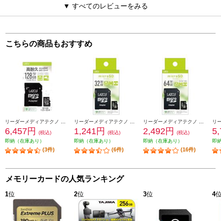
▼ すべてのレビューをみる
こちらの商品もおすすめ
リーダーメディアテクノ 高耐久microSDカード Lazosブランド 128GB 紙パッケージ L-B128MSD10-U3V10
リーダーメディアテクノ microSDカード Lazosブランド【32GB/UHS-IU1/CLASS10/SDアダプター付き】 L-B32MSD10-U1
リーダーメディアテクノ microSDカード Lazosブランド【64GB/Read110MB/s Write70MB/s/UHS-IU3/CLASS10/SDアダプター付き】 L-B64MSD10-U3
6,457円
1,241円
2,492円
5
(税込)
(税込)
(税込)
即納（在庫あり）
即納（在庫あり）
即納（在庫あり）
即
(3件)
(6件)
(16件)
メモリーカードの人気ランキング
1
位
2
位
3
位
4