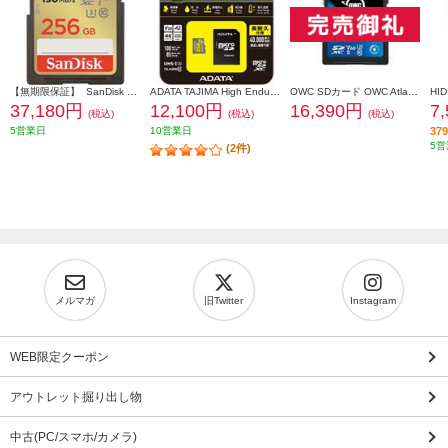
【無期限保証】 SanDisk サンディスク エクストリーム プラス SDXC UHS-Iカード 256GB SDSDXWA-256G-JNJIP
ADATA TAJIMA High Endurance MicroSDカード 256GB ADTAJI-256G
OWC SDカード OWC Atlas Pro SD【128GB/SD card (SD 4.0)/3年保証】 OWCSDV60P0128
37,180円
12,100円
16,390円
7
(税込)
(税込)
(税込)
5営業日
10営業日
3
5営
(2件)
メルマガ
旧Twitter
Instagram
WEB限定クーポン
アウトレット掘り出し物
中古(PC/スマホ/カメラ)