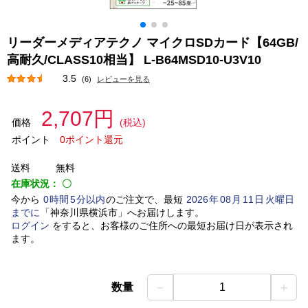
リーダーメディアテクノ マイクロSDカード【64GB/
高耐久/CLASS10相当】 L-B64MSD10-U3V10
3.5
(6)
レビューを見る
2,707円
価格
(税込)
ポイント
0ポイント還元
送料
無料
在庫状況：
〇
今から
0
時間
5
分以内
のご注文で、最短
2026
年
08
月
11
日
火曜日
までに
「
神奈川県横浜市
」
へお届けします。
ログイン
をすると、お客様のご住所への最短お届け日が表示され
ます。
－
＋
数量
1