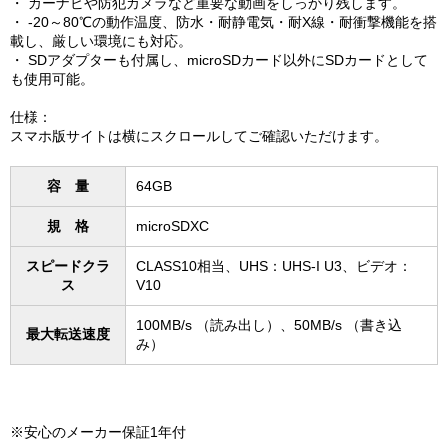
・ カーナビや防犯カメラなど重要な動画をしっかり残します。
・ -20～80℃の動作温度、防水・耐静電気・耐X線・耐衝撃機能を搭
載し、厳しい環境にも対応。
・ SDアダプターも付属し、microSDカード以外にSDカードとして
も使用可能。
仕様：
スマホ版サイトは横にスクロールしてご確認いただけます。
容 量
64GB
規 格
microSDXC
スピードクラ
CLASS10相当、UHS：UHS-I U3、ビデオ：
ス
V10
100MB/s （読み出し）、50MB/s （書き込
最大転送速度
み）
※安心のメーカー保証1年付