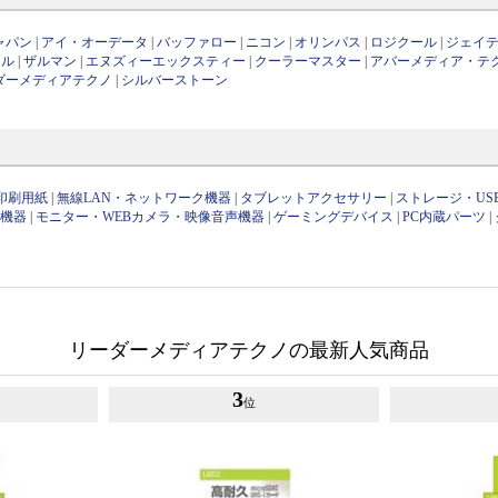
ャパン
|
アイ・オーデータ
|
バッファロー
|
ニコン
|
オリンパス
|
ロジクール
|
ジェイ
ール
|
ザルマン
|
エヌズィーエックスティー
|
クーラーマスター
|
アバーメディア・テ
ダーメディアテクノ
|
シルバーストーン
印刷用紙
|
無線LAN・ネットワーク機器
|
タブレットアクセサリー
|
ストレージ・US
け機器
|
モニター・WEBカメラ・映像音声機器
|
ゲーミングデバイス
|
PC内蔵パーツ
|
リーダーメディアテクノの最新人気商品
3
位