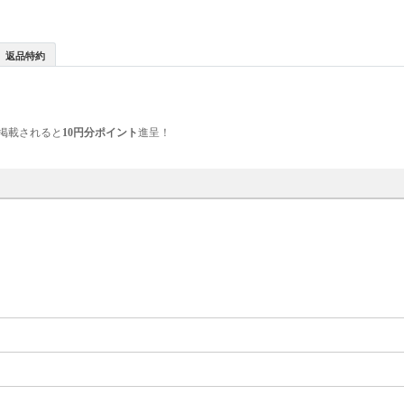
返品特約
掲載されると
10円分ポイント
進呈！