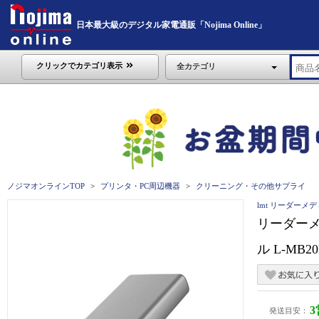
日本最大級のデジタル家電通販「Nojima Online」
クリックでカテゴリ表示
全カテゴリ
ノジマオンラインTOP
プリンタ・PC周辺機器
クリーニング・その他サプライ
lmt リーダーメ
リーダーメデ
ル L-MB2
発送目安：