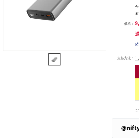
今
ま
9
価格：
支払方法：
こ