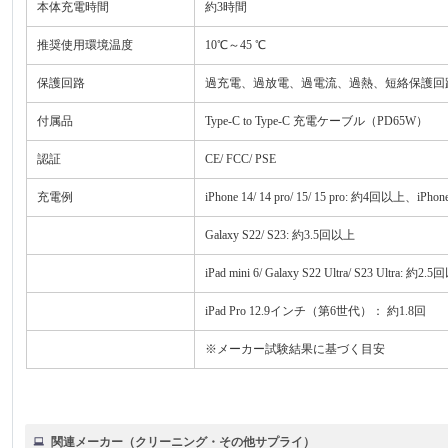
本体充電時間
約3時間
推奨使用環境温度
10℃～45 ℃
保護回路
過充電、過放電、過電流、過熱、短絡保護回
付属品
Type-C to Type-C 充電ケーブル（PD65W）
認証
CE/ FCC/ PSE
充電例
iPhone 14/ 14 pro/ 15/ 15 pro: 約4回以上、iPho
Galaxy S22/ S23: 約3.5回以上
iPad mini 6/ Galaxy S22 Ultra/ S23 Ultra: 約2.
iPad Pro 12.9インチ（第6世代）： 約1.8回
※メーカー試験結果に基づく目安
関連メーカー（クリーニング・その他サプライ）