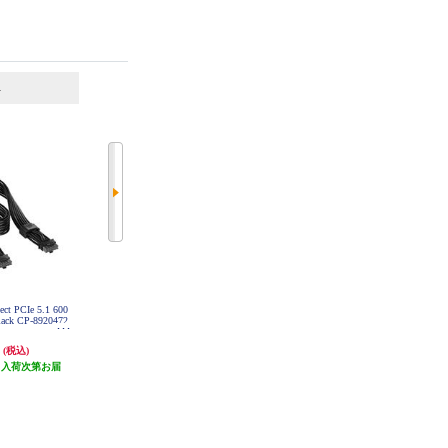
6
7
位
位
位
ect PCIe 5.1 600
Corsair ThermalProtect PCIe 5.1 600
サンワサプライ eセキュリティ(1.5
lack CP-8920472
W 12V-2x6 Cable White CP-892047
m 3.5mm) SLE-1W
3
円
3,280円
296円
(税込)
(税込)
(税込)
（入荷次第お届
発送目安:
未定（入荷次第お届
14円分ポイント還元
）
け）
発送目安:
3営業日