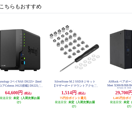
こちらもおすすめ
ynology 2ベイNAS DS225+ [Intel
SilverStone M.2 SSDネジキット
ASRock ベアボーン 
Meet X300/B/BB/B
コアCeleron J4125搭載] DS225plu
【マザーボードマウントアクセサ
X300-B-BB
s
リ/ワッシャー付属/ドライバー付
64,600円
1,514円
29,700
(税込)
(税込)
属】 SST-CA04
発送目安:
未定（入荷次第お届
75円分ポイント還元
1,485円分ポ
け）
発送目安:
未定（入荷次第お届
発送目安:
未定
け）
け