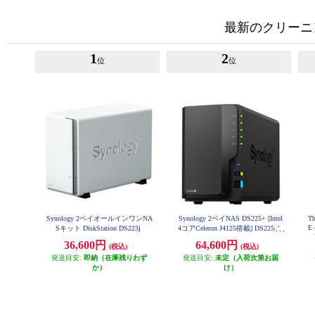
最新のクリーニ
1
2
位
位
Synology 2ベイオールインワンNA
Synology 2ベイNAS DS225+ [Intel
T
E 
Sキット DiskStation DS223j
4コアCeleron J4125搭載] DS225plu
s
36,600円
64,600円
(税込)
(税込)
発送目安:
即納（在庫残りわず
発送目安:
未定（入荷次第お届
か）
け）