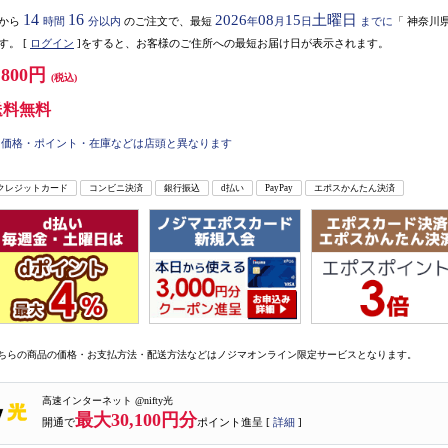
14
16
2026
08
15
土曜日
から
時間
分以内
のご注文で、最短
年
月
日
までに
「
神奈川
す。
[
ログイン
]をすると、お客様のご住所への最短お届け日が表示されます。
,800円
(税込)
送料無料
価格・ポイント・在庫などは店頭と異なります
クレジットカード
コンビニ決済
銀行振込
d払い
PayPay
エポスかんたん決済
ちらの商品の価格・お支払方法・配送方法などはノジマオンライン限定サービスとなります。
高速インターネット @nifty光
最大30,100円分
開通で
ポイント進呈 [
詳細
]