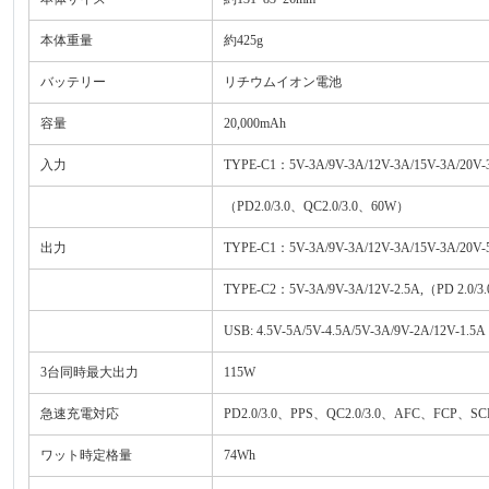
本体重量
約425g
バッテリー
リチウムイオン電池
容量
20,000mAh
入力
TYPE-C1：5V-3A/9V-3A/12V-3A/15V-3A/20V-
（PD2.0/3.0、QC2.0/3.0、60W）
出力
TYPE-C1：5V-3A/9V-3A/12V-3A/15V-3A/20V
TYPE-C2：5V-3A/9V-3A/12V-2.5A,（PD 2.0/3
USB: 4.5V-5A/5V-4.5A/5V-3A/9V-2A/12V
3台同時最大出力
115W
急速充電対応
PD2.0/3.0、PPS、QC2.0/3.0、AFC、FCP、S
ワット時定格量
74Wh