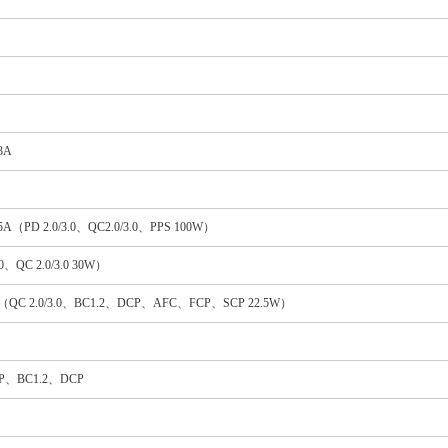
3A
-5A（PD 2.0/3.0、QC2.0/3.0、PPS 100W）
.0、QC 2.0/3.0 30W）
-1.5A（QC 2.0/3.0、BC1.2、DCP、AFC、FCP、SCP 22.5W）
CP、BC1.2、DCP