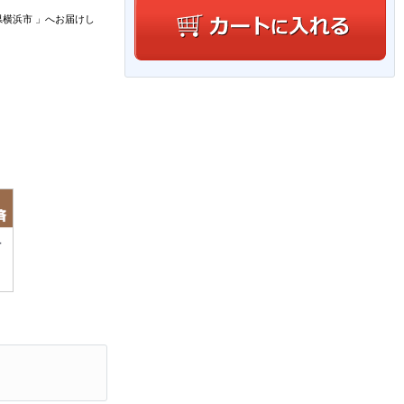
県横浜市
」
へお届けし