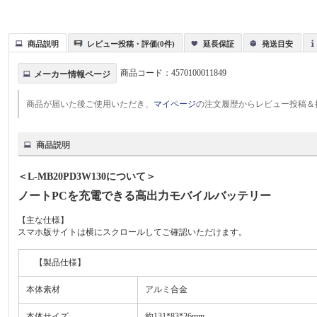
商品説明
レビュー投稿・評価(0件)
延長保証
発送目安
商品コード：
4570100011849
メーカー情報ページ
商品が届いた後ご使用いただき、
マイページ
の注文履歴からレビュー投稿＆
商品説明
＜L-MB20PD3W130について＞
ノートPCを充電できる高出力モバイルバッテリー
【主な仕様】
スマホ版サイトは横にスクロールしてご確認いただけます。
【製品仕様】
本体素材
アルミ合金
本体サイズ
約131*83*26mm