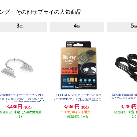
ング・その他サプライの人気商品
3
4
5
位
位
Corsair ThermalProt
hermaltake ライザーケーブル PCI-
ELECOM レンズクリーナー/Blu-ra
W 12V-2x6 Cable B
4.0 Dual 90 Degree Riser Cable 400
y/CD/DVD/マルチ対応/湿式/読込回
mm Snow AC-077-CO6OTN-C1
復 CK-BRP3
8,480円
3,660円
3,280
(税込)
(税込)
発送目安:
未定（入荷次第お届
183円分ポイント還元
発送目安:
未定
け）
発送目安:
1ヶ月
け