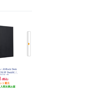
ASRock Desk
Thermaltake ライザーケーブル PCI-
Thermaltake ライザーケーブル PCI-
OX/JP DeskMeet-
E 4.0 Dual 90 Degree Riser Cable 400
E 4.0 Dual 90 Degree Riser Cable 400
-BOX-JP
mm Black AC-077-CO1OTN-C1
mm Snow AC-077-CO6OTN-C1
円
8,480円
8,480円
(税込)
(税込)
(税込)
イント還元
発送目安:
未定（入荷次第お届
発送目安:
未定（入荷次第お届
（入荷次第お届
け）
け）
）