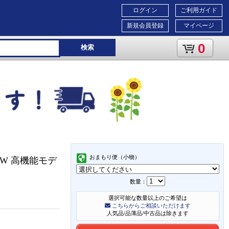
ログイン
ご利用ガイド
新規会員登録
マイページ
0
検索
おまもり便（小物）
30W 高機能モデ
数量：
選択可能な数量以上のご希望は
こちらからご相談いただけます
人気品/品薄品/中古品は除きます