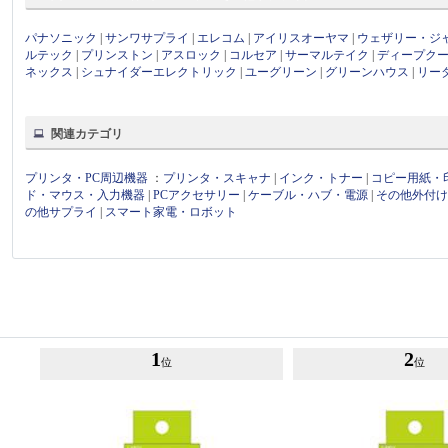
パナソニック
|
サンワサプライ
|
エレコム
|
アイリスオーヤマ
|
ウェザリー・ジ
ルテック
|
プリンストン
|
アスロック
|
コルセア
|
サーマルテイク
|
ディープク
ネックス
|
シュナイダーエレクトリック
|
ユーグリーン
|
グリーンハウス
|
リー
関連カテゴリ
プリンタ・PC周辺機器
：
プリンタ・スキャナ
|
インク・トナー
|
コピー用紙・
ド・マウス・入力機器
|
PCアクセサリー
|
ケーブル・ハブ・電源
|
その他外付
の他サプライ
|
スマート家電・ロボット
1
2
位
位