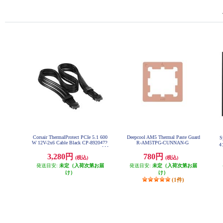
Corsair ThermalProtect PCIe 5.1 600
Deepcool AM5 Thermal Paste Guard
S
W 12V-2x6 Cable Black CP-8920472
R-AM5TPG-CUNNAN-G
4
3,280円
780円
(税込)
(税込)
発送目安:
未定（入荷次第お届
発送目安:
未定（入荷次第お届
け）
け）
(1件)