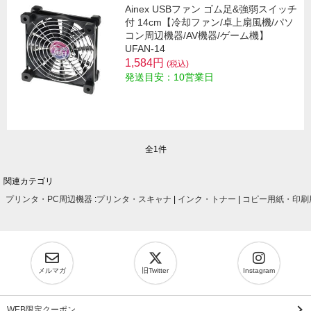
Ainex USBファン ゴム足&強弱スイッチ
付 14cm【冷却ファン/卓上扇風機/パソ
コン周辺機器/AV機器/ゲーム機】
UFAN-14
1,584円
(税込)
発送目安：10営業日
全1件
関連カテゴリ
プリンタ・PC周辺機器
:
プリンタ・スキャナ
|
インク・トナー
|
コピー用紙・印刷
メルマガ
旧Twitter
Instagram
WEB限定クーポン