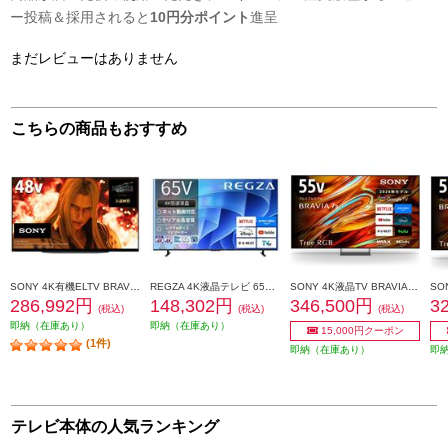
ー投稿＆採用されると
10円分ポイント
進呈
まだレビューはありません
こちらの商品もおすすめ
SONY 4K有機ELTV BRAVIA(ブラビア)【48V型/XR搭載/ブラビアカム対応/GoogleTV】 XRJ-48A90K
REGZA 4K液晶テレビ 65V型 倍速液晶 ブルーライト制御 ★大型配送対象商品 65E670R
SONY 4K液晶TV BRAVIA【55V型/RGBminiLEDテレビ/高画質プロセッサーXR搭載/GoogleTV】 K55XR70M2
286,992円
148,302円
346,500円
3
(税込)
(税込)
(税込)
即納（在庫あり）
即納（在庫あり）
15,000円クーポン
(1件)
即納（在庫あり）
即
テレビ本体の人気ランキング