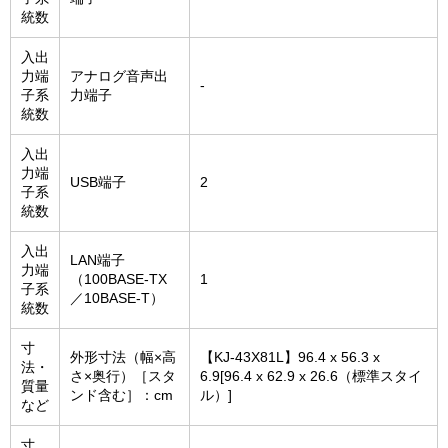
統数
入出
力端
アナログ音声出
-
子系
力端子
統数
入出
力端
USB端子
2
子系
統数
入出
LAN端子
力端
（100BASE-TX
1
子系
／10BASE-T）
統数
寸
外形寸法（幅×高
【KJ-43X81L】96.4 x 56.3 x
法・
さ×奥行）［スタ
6.9[96.4 x 62.9 x 26.6（標準スタイ
質量
ンド含む］：cm
ル）]
など
寸