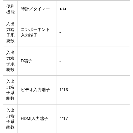
便利
時計／タイマー
● /●
機能
入出
力端
コンポーネント
-
子系
入力端子
統数
入出
力端
D端子
-
子系
統数
入出
力端
ビデオ入力端子
1*16
子系
統数
入出
力端
HDMI入力端子
4*17
子系
統数