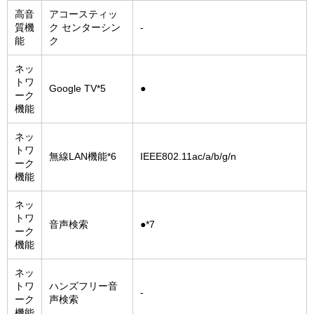
高音
アコースティッ
質機
ク センターシン
-
能
ク
ネッ
トワ
Google TV*5
●
ーク
機能
ネッ
トワ
無線LAN機能*6
IEEE802.11ac/a/b/g/n
ーク
機能
ネッ
トワ
音声検索
●*7
ーク
機能
ネッ
トワ
ハンズフリー音
-
ーク
声検索
機能