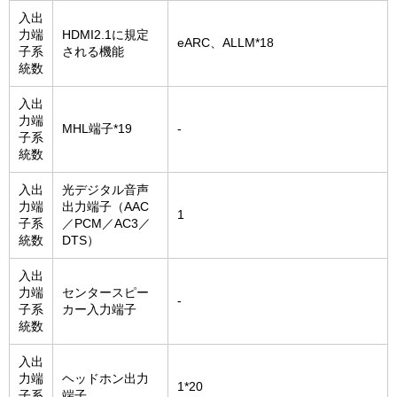
入出
力端
HDMI2.1に規定
eARC、ALLM*18
子系
される機能
統数
入出
力端
MHL端子*19
-
子系
統数
入出
光デジタル音声
力端
出力端子（AAC
1
子系
／PCM／AC3／
統数
DTS）
入出
力端
センタースピー
-
子系
カー入力端子
統数
入出
力端
ヘッドホン出力
1*20
子系
端子