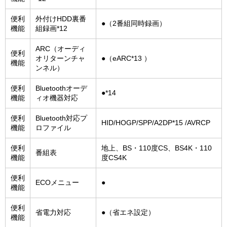
便利
外付けHDD裏番
●（2番組同時録画）
機能
組録画*12
ARC（オーディ
便利
オリターンチャ
●（eARC*13 ）
機能
ンネル）
便利
Bluetoothオーデ
●*14
機能
ィオ機器対応
便利
Bluetooth対応プ
HID/HOGP/SPP/A2DP*15 /AVRCP
機能
ロファイル
便利
地上、BS・110度CS、BS4K・110
番組表
機能
度CS4K
便利
ECOメニュー
●
機能
便利
省電力対応
●（省エネ設定）
機能