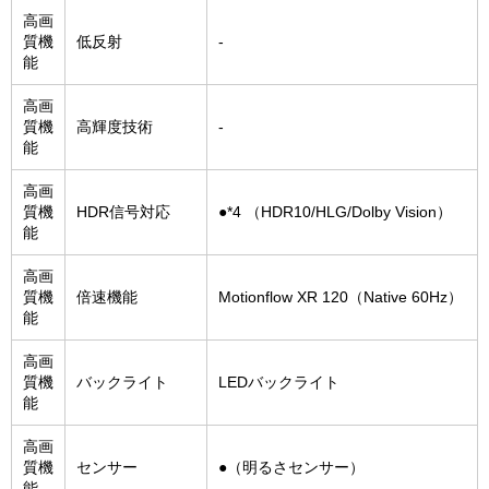
高画
質機
低反射
-
能
高画
質機
高輝度技術
-
能
高画
質機
HDR信号対応
●*4 （HDR10/HLG/Dolby Vision）
能
高画
質機
倍速機能
Motionflow XR 120（Native 60Hz）
能
高画
質機
バックライト
LEDバックライト
能
高画
質機
センサー
●（明るさセンサー）
能