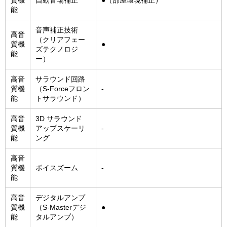
質機
自動音場補正
●（部屋環境補正）
能
音声補正技術
高音
（クリアフェー
質機
●
ズテクノロジ
能
ー）
高音
サラウンド回路
質機
（S-Forceフロン
-
能
トサラウンド）
高音
3D サラウンド
質機
アップスケーリ
-
能
ング
高音
質機
ボイスズーム
-
能
高音
デジタルアンプ
質機
（S-Masterデジ
●
能
タルアンプ）