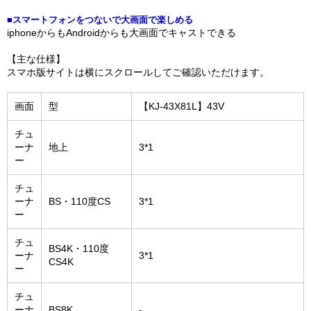
■スマートフォンをつないで大画面で楽しめる
iphoneからもAndroidからも大画面でキャストできる
【主な仕様】
スマホ版サイトは横にスクロールしてご確認いただけます。
画面
型
【KJ-43X81L】43V
チュ
ーナ
地上
3*1
ー
チュ
ーナ
BS・110度CS
3*1
ー
チュ
BS4K・110度
ーナ
3*1
CS4K
ー
チュ
ーナ
BS8K
-