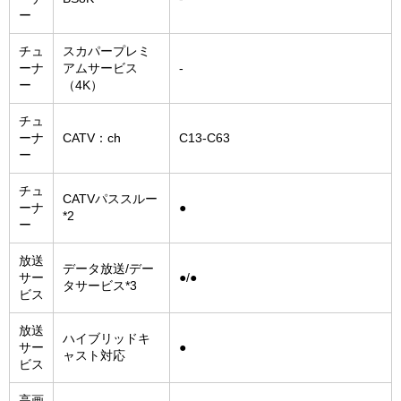
ー
チュ
スカパープレミ
ーナ
アムサービス
-
ー
（4K）
チュ
ーナ
CATV：ch
C13-C63
ー
チュ
CATVパススルー
ーナ
●
*2
ー
放送
データ放送/デー
サー
●/●
タサービス*3
ビス
放送
ハイブリッドキ
サー
●
ャスト対応
ビス
高画