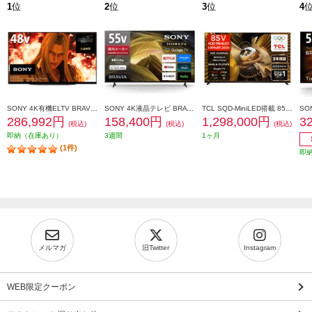
1
位
2
位
3
位
4
SONY 4K有機ELTV BRAVIA(ブラビア)【48V型/XR搭載/ブラビアカム対応/GoogleTV】 XRJ-48A90K
SONY 4K液晶テレビ BRAVIA(ブラビア)【55V型/高画質プロセッサーHDR X1搭載/Googleテレビ/WEB専売モデル】 KJ-55X81L
TCL SQD-MiniLED搭載 85型液晶テレビ ★大型配送対象商品 85X11L
286,992円
158,400円
1,298,000円
3
(税込)
(税込)
(税込)
即納（在庫あり）
3週間
1ヶ月
(1件)
即
メルマガ
旧Twitter
Instagram
WEB限定クーポン