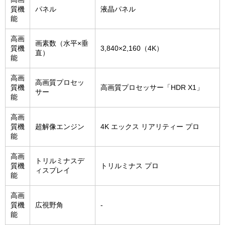
質機
パネル
液晶パネル
能
高画
画素数（水平×垂
質機
3,840×2,160（4K）
直）
能
高画
高画質プロセッ
質機
高画質プロセッサー「HDR X1」
サー
能
高画
質機
超解像エンジン
4K エックス リアリティー プロ
能
高画
トリルミナスデ
質機
トリルミナス プロ
ィスプレイ
能
高画
質機
広視野角
-
能