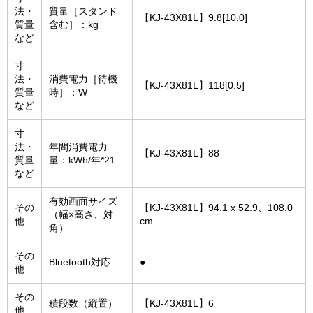
法・
質量［スタンド
【KJ-43X81L】9.8[10.0]
質量
含む］：kg
など
寸
法・
消費電力［待機
【KJ-43X81L】118[0.5]
質量
時］：W
など
寸
法・
年間消費電力
【KJ-43X81L】88
質量
量：kWh/年*21
など
有効画面サイズ
その
【KJ-43X81L】94.1 x 52.9、108.0
（幅×高さ、対
他
cm
角）
その
Bluetooth対応
●
他
その
積段数（縦置）
【KJ-43X81L】6
他