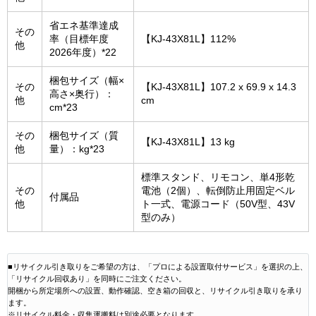
省エネ基準達成
その
率（目標年度
【KJ-43X81L】112%
他
2026年度）*22
梱包サイズ（幅×
その
【KJ-43X81L】107.2 x 69.9 x 14.3
高さ×奥行）：
他
cm
cm*23
その
梱包サイズ（質
【KJ-43X81L】13 kg
他
量）：kg*23
標準スタンド、リモコン、単4形乾
その
電池（2個）、転倒防止用固定ベル
付属品
他
ト一式、電源コード（50V型、43V
型のみ）
■リサイクル引き取りをご希望の方は、「プロによる設置取付サービス」を選択の上、
「リサイクル回収あり」を同時にご注文ください。
開梱から所定場所への設置、動作確認、空き箱の回収と、リサイクル引き取りを承り
ます。
※リサイクル料金・収集運搬料は別途必要となります。