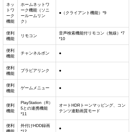
ネッ
ホームネットワ
トワ
ーク機能（ソニ
●（クライアント機能）*9
ーク
ールームリン
機能
ク）
便利
音声検索機能付リモコン（無線）*7
リモコン
機能
*10
便利
チャンネルポン
●
機能
便利
ブラビアリンク
●
機能
便利
ゲームメニュー
●
機能
PlayStation（R）
便利
オートHDRトーンマッピング、コン
5との連携機能
機能
テンツ連動画質モード
*11
便利
外付けHDD録画
●
機能
*12