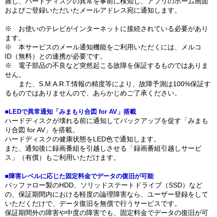
握し、ハードディスクの異常を事前に検知し、アプリのホーム画面
およびご登録いただいたメールアドレス宛に通知します。
※ お使いのテレビがインターネットに接続されている必要があり
ます。
※ 本サービスのメール通知機能をご利用いただくには、メルコ
ID（無料）との連携が必要です。
※ 電子部品の不良など突然起こる故障を保証するものではありま
せん。
また、S.M.A.R.T.情報の精度等により、故障予測は100%保証す
るものではありませんので、あらかじめご了承ください。
■LEDで異常通知「みまもり合図 for AV」搭載
ハードディスクが壊れる前に通知してバックアップを促す「みまも
り合図 for AV」を搭載。
ハードディスクの健康状態をLED色で通知します。
また、通知後に録画番組を引越しさせる「録画番組引越しサービ
ス」（有償）もご利用いただけます。
■障害レベルに応じた固定料金でデータの復旧が可能
バッファロー製のHDD、ソリッドステートドライブ（SSD）など
の、保証期間内における軽度の論理障害なら、ユーザー登録をして
いただくだけで、データ復旧を無償で行うサービスです。
保証期間外の障害や中度の障害でも、固定料金でデータの復旧が可