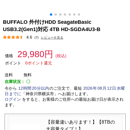
BUFFALO 外付けHDD SeagateBasic
USB3.2(Gen1)対応 4TB HD-SGDA4U3-B
4.6
(7)
レビューを見る
29,980円
価格
(税込)
ポイント
0ポイント還元
送料
無料
在庫状況：
〇
今から
12
時間
20
分以内
のご注文で、最短
2026
年
08
月
12
日
水曜
日
までに
「
神奈川県横浜市
」
へお届けします。
ログイン
をすると、お客様のご住所への最短お届け日が表示され
ます。
【容量違いあります！】【8TBの
大容量タイプ！】