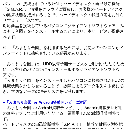
パソコンに接続されている外付けハードディスクの自己診断機能
「S.M.A.R.T.」情報をクラウドに蓄積し、お客様のハードディスク
の健康状態を把握することで、ハードディスクの状態判定をお知ら
せするサービスです。
対応商品を接続しているパソコンにクライアントソフトウェア「み
まもり合図」をインストールすることにより、本サービスが提供さ
れます。
※ 「みまもり合図」を利用するためには、お使いのパソコンがイ
ンターネットに接続されている必要があります。
「みまもり合図」は、HDD故障予測サービスをご利用いただくため
に、お客様のパソコンにインストールするクライアントソフトウェ
アです。
「みまもり合図」をインストールしたパソコンに接続されたHDDの
健康状態をおしらせすることで、故障によるデータ消失を未然に防
ぎ、大切なデータの消失リスクを低減します。
■「みまもり合図 for Android搭載テレビ」に対応
「みまもり合図 for Android搭載テレビ」は、Android搭載テレビ用
の無料アプリでご利用いただける、録画用HDDの故障予測機能で
す。
ハードディスクの自己診断機能「S.M.A.R.T.」情報で健康状態を把