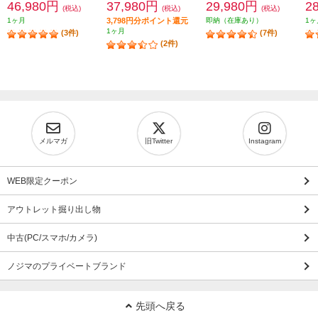
46,980円
37,980円
29,980円
2
(税込)
(税込)
(税込)
1ヶ月
3,798円分ポイント還元
即納（在庫あり）
1ヶ
1ヶ月
(3件)
(7件)
(2件)
メルマガ
旧Twitter
Instagram
WEB限定クーポン
アウトレット掘り出し物
中古(PC/スマホ/カメラ)
ノジマのプライベートブランド
先頭へ戻る