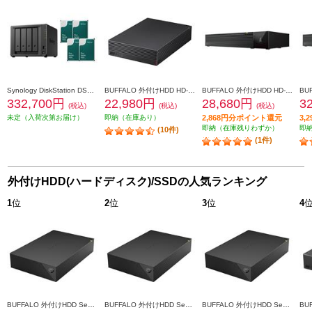
Synology DiskStation DS925+ +HAT3300-4TB 4個 DS925_HAT3300-4TB4
BUFFALO 外付けHDD HD-EDS-E【4TB/USB3.2/デバイス連動電源/AV機器対応/2020年11月モデル】 HD-EDS4U3-BE
BUFFALO 外付けHDD HD-SQS-Aシリーズ【SeeQVault（シーキューボルト）対応/3.5インチ/2TB/ブラック】 HD-SQS2U3-A
332,700円
22,980円
28,680円
3
(税込)
(税込)
(税込)
未定（入荷次第お届け）
即納（在庫あり）
2,868円分ポイント還元
3,
即納（在庫残りわずか）
即
(10件)
(1件)
外付けHDD(ハードディスク)/SSDの人気ランキング
1
位
2
位
3
位
4
BUFFALO 外付けHDD SeagateBasic USB3.2(Gen1)対応 8TB HD-SGDA8U3-B
BUFFALO 外付けHDD SeagateBasic USB3.2(Gen1)対応 6TB HD-SGDA6U3-B
BUFFALO 外付けHDD SeagateBasic USB3.2(Gen1)対応 4TB HD-SGDA4U3-B