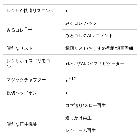
レグザAI快適リスニング
●
みるコレ パック
＊11
みるコレ
みるコレのAIレコメンド
便利なリスト
録画リスト/おすすめ番組/録画番組
レグザボイス（リモコ
●レグザAIボイスナビゲーター
ン）
＊12
マジックチャプター
●
親切ヘッドホン
●
コマ送り/スロー再生
追っかけ再生
便利な再生機能
レジューム再生