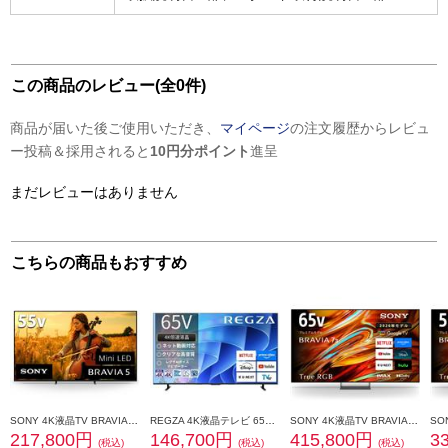
この商品のレビュー(全0件)
商品が届いた後ご使用いただき、
マイページ
の注文履歴からレビュ
ー投稿＆採用されると
10円分ポイント
進呈
まだレビューはありません
こちらの商品もおすすめ
SONY 4K液晶TV BRAVIA5(ブラビア)【55V型/mini LED駆動/XR搭載/GoogleTV】 K-55XR50
REGZA 4K液晶テレビ 65V型 倍速液晶 ブルーライト制御 ★大型配送対象商品 65E670R
SONY 4K液晶TV BRAVIA【65V型/RGBminiLEDテレビ/高画質プロセッサーXR搭載/GoogleTV】★大型配送対象商品 K65XR70M2
217,800円
146,700円
415,800円
3
(税込)
(税込)
(税込)