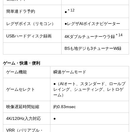
＊12
簡単連ドラ予約
●
レグザボイス（リモコン）
●レグザAIボイスナビゲーター
＊14
USBハードディスク録画
4Kダブルチューナーウラ録
BSも地デジも3チューナーW録
ゲーム・快適・便利
ゲーム機能
瞬速ゲームモード
●（AIオート、スタンダード、ロールプ
ゲームセレクト
レイング、シューティング、レトロゲ
ーム）
映像遅延時間短縮
約0.83msec
4K/120Hz入力対応
●
VRR（バリアブル・