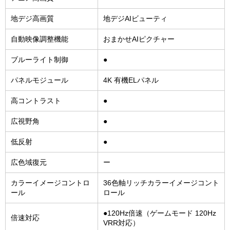
地デジ高画質
地デジAIビューティ
自動映像調整機能
おまかせAIピクチャー
ブルーライト制御
●
パネルモジュール
4K 有機ELパネル
高コントラスト
●
広視野角
●
低反射
●
広色域復元
ー
カラーイメージコントロ
36色軸リッチカラーイメージコント
ール
ロール
●120Hz倍速（ゲームモード 120Hz
倍速対応
VRR対応）