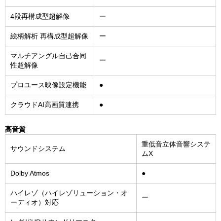
4段再構成型超解像
ー
絵柄解析 再構成型超解像
ー
マルチアングル自己合同
ー
性超解像
プロユース映像設定機能
●
クラウドAI高画質連携
●
高音質
重低音立体音響システ
サウンドシステム
ムX
Dolby Atmos
●
ハイレゾ（ハイレゾリューション・オ
ー
ーディオ）対応