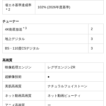
省エネ基準達成率
102% (2026年度基準)
＊2
チューナー
＊3
2
4K衛星放送
地上デジタル
3
BS・110度CSデジタル
3
高画質
映像処理エンジン
レグザエンジンZR
超解像技術
●
美肌高画質
ナチュラルフェイストーン
ネット動画高画質
ネット動画ビューティ
アニメ高画質
ー