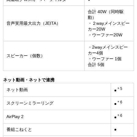
合計 40W（同時駆
動）
音声実用最大出力（JEITA）
・２wayメインスピー
カー20W
・ウーファー20W
・2wayメインスピー
カー4個
スピーカー（個数）
・ウーファー 1個
合計 5個
ネット動画・ネットで連携
＊5
ネット動画
●
＊6
スクリーンミラーリング
●
＊6
AirPlay 2
●
番組こねくと
●