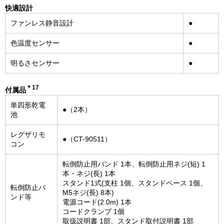
快適設計
ファンレス静音設計
●
色温度センサー
●
明るさセンサー
●
＊17
付属品
単四形乾電
●（2本）
池
レグザリモ
●（CT-90511）
コン
転倒防止用バンド 1本、転倒防止用ネジ(短) 1
本・ネジ(長) 1本
スタンド1式(支柱 1個、スタンドベース 1個、
転倒防止バ
M5ネジ(長) 8本)
ンド等
電源コード(2.0m) 1本
コードクランプ 1個
取扱説明書 1部、スタンド取付説明書 1部