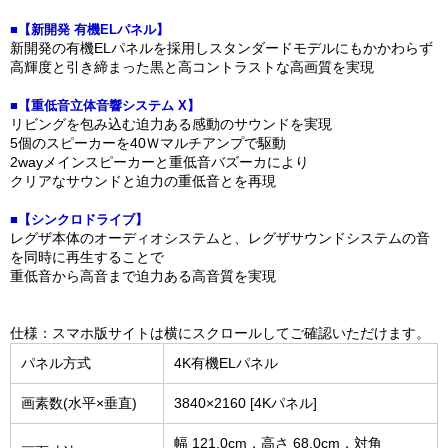
■【新開発 有機ELパネル】
新開発の有機ELパネルを採用しスタンダードモデルにもかかわらず
高輝度と引き締まった黒と高コントラストな高画質を実現
■【重低音立体音響システム X】
リビングを包み込む迫力ある感動のサウンドを実現
5個のスピーカーを40Ｗマルチアンプで駆動
2wayメインスピーカーと重低音バズーカにより
クリアなサウンドと迫力の重低音とを再現
■【シンクロドライブ】
レグザ本体のオーディオシステムと、レグザサウンドシステムの音
を同時に再生することで
重低音から高音まで迫力ある高音質を実現
仕様：スマホ版サイトは横にスクロールしてご確認いただけます。
パネル方式
4K有機ELパネル
画素数(水平×垂直)
3840×2160 [4Kパネル]
幅 121.0cm，高さ 68.0cm，対角