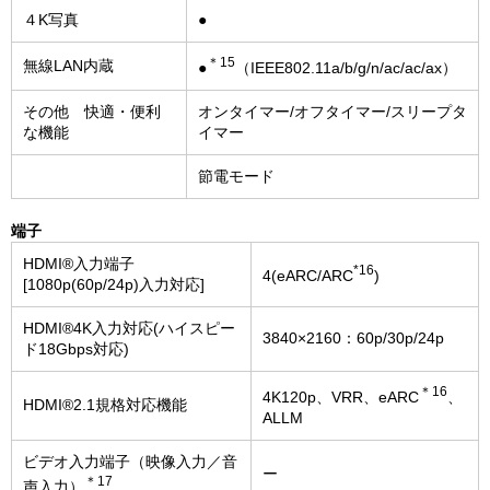
４K写真
●
＊15
無線LAN内蔵
●
（IEEE802.11a/b/g/n/ac/ac/ax）
その他 快適・便利
オンタイマー/オフタイマー/スリープタ
な機能
イマー
節電モード
端子
HDMI®入力端子
*16
4(eARC/ARC
)
[1080p(60p/24p)入力対応]
HDMI®4K入力対応(ハイスピー
3840×2160：60p/30p/24p
ド18Gbps対応)
＊16
4K120p、VRR、eARC
、
HDMI®2.1規格対応機能
ALLM
ビデオ入力端子（映像入力／音
ー
＊17
声入力）