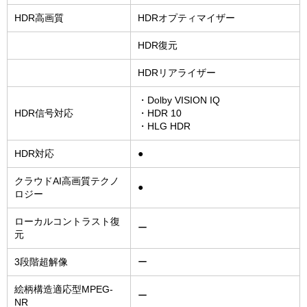
HDR高画質
HDRオプティマイザー
HDR復元
HDRリアライザー
・Dolby VISION IQ
HDR信号対応
・HDR 10
・HLG HDR
HDR対応
●
クラウドAI高画質テクノ
●
ロジー
ローカルコントラスト復
ー
元
3段階超解像
ー
絵柄構造適応型MPEG-
ー
NR