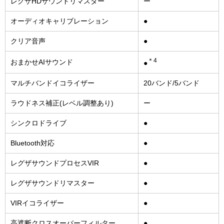
レグザHDサウンドリマスター
ー
オーディオキャリブレーション
●
クリア音声
●
＊4
おまかせAIサウンド
●
マルチバンドイコライザー
20バンド/5バンド
ラウドネス補正(レベル調整あり)
ー
シンクロドライブ
●
Bluetooth対応
●
レグザサウンドプロセスVIR
●
レグザサウンドリマスター
●
VIRイコライザー
●
高遮断クロスオーバーフィルター
●