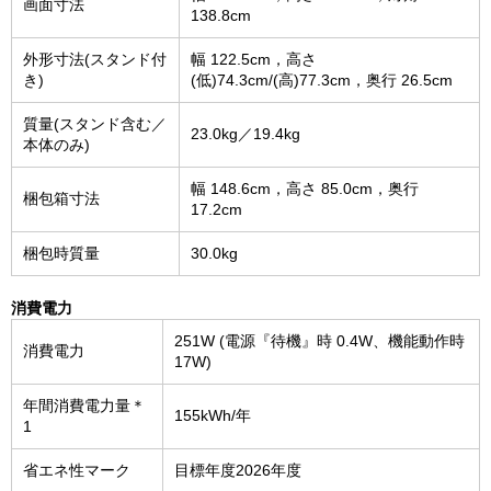
画面寸法
138.8cm
外形寸法(スタンド付
幅 122.5cm，高さ
き)
(低)74.3cm/(高)77.3cm，奥行 26.5cm
質量(スタンド含む／
23.0kg／19.4kg
本体のみ)
幅 148.6cm，高さ 85.0cm，奥行
梱包箱寸法
17.2cm
梱包時質量
30.0kg
消費電力
251W (電源『待機』時 0.4W、機能動作時
消費電力
17W)
年間消費電力量＊
155kWh/年
1
省エネ性マーク
目標年度2026年度