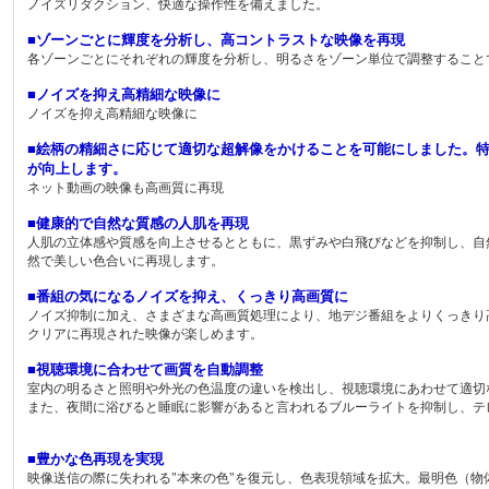
ノイズリダクション、快適な操作性を備えました。
■ゾーンごとに輝度を分析し、高コントラストな映像を再現
各ゾーンごとにそれぞれの輝度を分析し、明るさをゾーン単位で調整すること
■ノイズを抑え高精細な映像に
ノイズを抑え高精細な映像に
■絵柄の精細さに応じて適切な超解像をかけることを可能にしました。
が向上します。
ネット動画の映像も高画質に再現
■健康的で自然な質感の人肌を再現
人肌の立体感や質感を向上させるとともに、黒ずみや白飛びなどを抑制し、自
然で美しい色合いに再現します。
■番組の気になるノイズを抑え、くっきり高画質に
ノイズ抑制に加え、さまざまな高画質処理により、地デジ番組をよりくっきり
クリアに再現された映像が楽しめます。
■視聴環境に合わせて画質を自動調整
室内の明るさと照明や外光の色温度の違いを検出し、視聴環境にあわせて適切
また、夜間に浴びると睡眠に影響があると言われるブルーライトを抑制し、テ
■豊かな色再現を実現
映像送信の際に失われる"本来の色"を復元し、色表現領域を拡大。最明色（