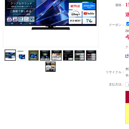
1
価格：
クーポン：
2
ク
大
リサイクル：
そ
支払方法：