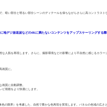
で、暗い部分と明るい部分シーンのディテールを保ちながらさらに高コントラスト
特に地デジ放送波などの4Kに満たないコンテンツをアップスケーリングする
然な人肌を再現します。さらに、撮影環境などの影響により不自然に感じるカラー
高画質に。
な画質に自動調整。
レビ視聴をより快適にします。
物体色の限界）を考慮した、自然で豊かな色再現を実現します。パネルの色域の広さ