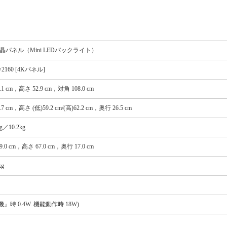
液晶パネル（Mini LEDバックライト）
×2160 [4Kパネル]
.1 cm，高さ 52.9 cm，対角 108.0 cm
.7 cm，高さ (低)59.2 cm/(高)62.2 cm，奥行 26.5 cm
kg／10.2kg
9.0 cm，高さ 67.0 cm，奥行 17.0 cm
kg
機』時 0.4W. 機能動作時 18W)