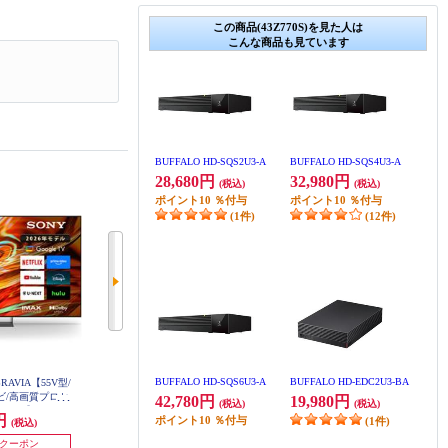
この商品(43Z770S)を見た人は
こんな商品も見ています
BUFFALO HD-SQS2U3-A
BUFFALO HD-SQS4U3-A
28,680円
32,980円
(税込)
(税込)
ポイント
10
％付与
ポイント
10
％付与
(1件)
(12件)
BUFFALO HD-SQS6U3-A
BUFFALO HD-EDC2U3-BA
RAVIA【55V型/
SONY 4K液晶TV BRAVIA【50V型/
SHARP テレビAQUOS(アクオス)H
テレビ/高画質プロセ
RGBminiLEDテレビ/高画質プロセ
N2ライン【43V型/GoogleTV搭載】
42,780円
19,980円
(税込)
(税込)
4T-C43HN2
leTV】 K55XR
ッサーXR搭載/GoogleTV】 K50XR
6円
326,700円
158,400円
ポイント
10
％付与
(1件)
(税込)
(税込)
(税込)
2
70M2
発送目安:
即納（在庫あり）
0円クーポン
15,000円クーポン