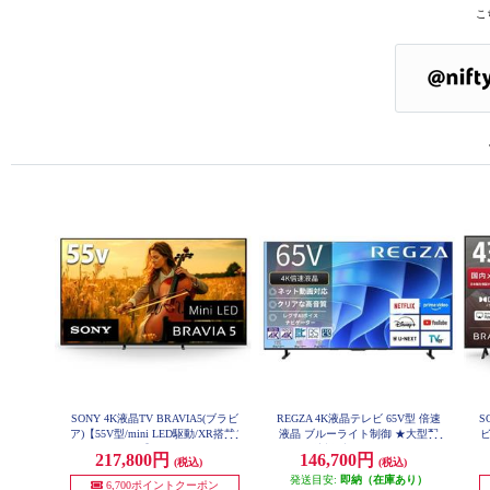
こ
SONY 4K液晶TV BRAVIA5(ブラビ
REGZA 4K液晶テレビ 65V型 倍速
S
ア)【55V型/mini LED駆動/XR搭載/
液晶 ブルーライト制御 ★大型配
ビ
GoogleTV】 K-55XR50
送対象商品 65E670R
H
217,800円
146,700円
(税込)
(税込)
発送目安:
即納（在庫あり）
6,700ポイントクーポン