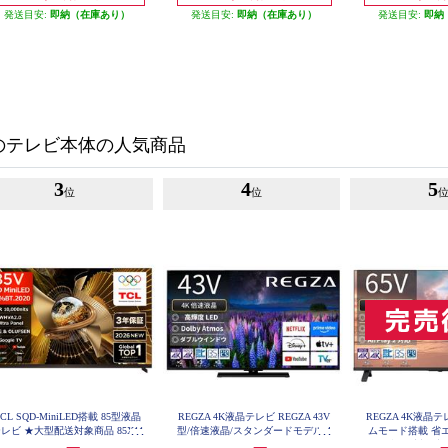
発送目安:
即納（在庫あり）
発送目安:
即納（在庫あり）
発送目安:
即納
のテレビ本体の人気商品
3
4
5
位
位
CL SQD-MiniLED搭載 85型液晶
REGZA 4K液晶テレビ REGZA 43V
REGZA 4K液晶テ
レビ ★大型配送対象商品 85X11
型/倍速液晶/スタンダードモデル 4
ムモード搭載 省
L
3Z670R
型配送対象商品 