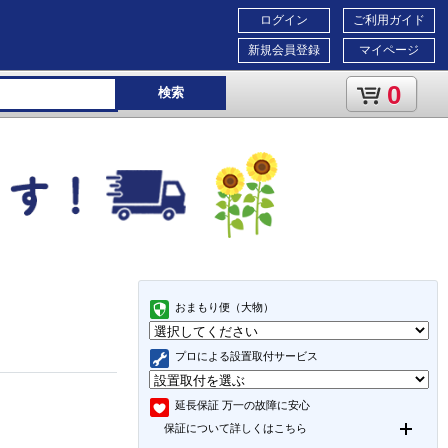
ログイン
ご利用ガイド
新規会員登録
マイページ
0
検索
おまもり便（大物）
プロによる設置取付サービス
延長保証
万一の故障に安心
保証について詳しくはこちら