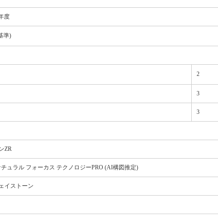
年度
度基準)
2
3
3
ンZR
Iナチュラル フォーカス テクノロジーPRO (AI構図推定)
ェイストーン