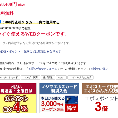
58,400円
(税込)
送料無料
5,000円値引き
をカート内で適用する
026/08/08 08:30まで有効。
今すぐ使えるWEBクーポンです。
ーポン内容は予告なく変更になる可能性がございます。
価格・ポイント・在庫などは店頭と異なります
型配送商品、または設置サービスをご注文時にご依頼いただけます。
れ以外のお客様は、「
お問い合わせフォーム
」からご依頼ください。[
料金のご案内
]
クレジットカード
コンビニ決済
銀行振込
d払い
エポスかんたん決済