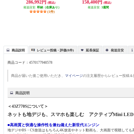
286,992円
158,400円
(税込)
(税込)
売モデル】 KJ-55X81L
発送目安:
即納（在庫あり）
発送目安:
3週間
(1件)
商品説明
レビュー投稿・評価(0件)
延長保証
発送目安
商品コード：
4570177940578
商品が届いた後ご使用いただき、
マイページ
の注文履歴からレビュー投稿＆
商品説明
＜43Z770Sについて＞
ネットも地デジも、スマホも楽しむ アクティブMini LED
■高画質と快適な操作性を兼ね備えた新世代エンジン
地デジやBS・CS放送はもちろん4K放送やネット動画も、大画面で視聴して