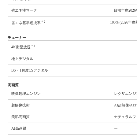
省エネ性マーク
目標年度2026
＊2
105% (2026年
省エネ基準達成率
チューナー
＊3
4K衛星放送
地上デジタル
BS・110度CSデジタル
高画質
映像処理エンジン
レグザエンジ
超解像技術
AI超解像/A
美肌高画質
ナチュラルフ
AI高画質
ー