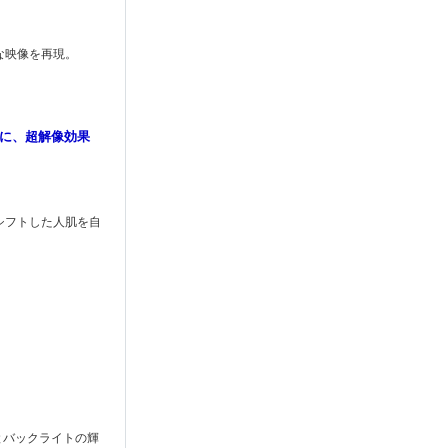
な映像を再現。
際に、超解像効果
シフトした人肌を自
とバックライトの輝