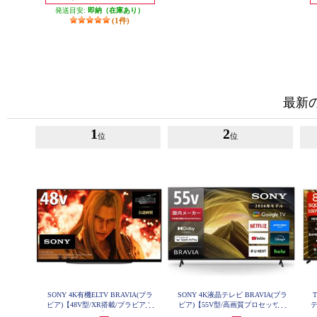
発送目安:
即納（在庫あり）
(1件)
最新
1
2
位
位
SONY 4K有機ELTV BRAVIA(ブラ
SONY 4K液晶テレビ BRAVIA(ブラ
T
ビア)【48V型/XR搭載/ブラビアカ
ビア)【55V型/高画質プロセッサー
テ
ム対応/GoogleTV】 XRJ-48A90K
HDR X1搭載/Googleテレビ/WEB専