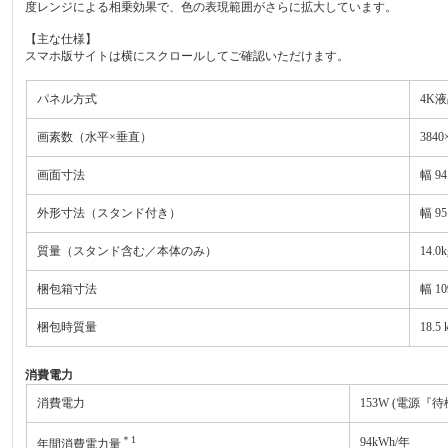
度レンジによる相乗効果で、色の表現範囲がさらに拡大しています。
【主な仕様】
スマホ版サイトは横にスクロールしてご確認いただけます。
パネル方式
4K
画素数（水平×垂直）
3840
画面寸法
幅 94
外形寸法（スタンド付き）
幅 95
質量（スタンド含む／本体のみ）
14.0
梱包箱寸法
幅 10
梱包時質量
18.5 
消費電力
消費電力
153W (電源『待
＊1
94kWh/年
年間消費電力量