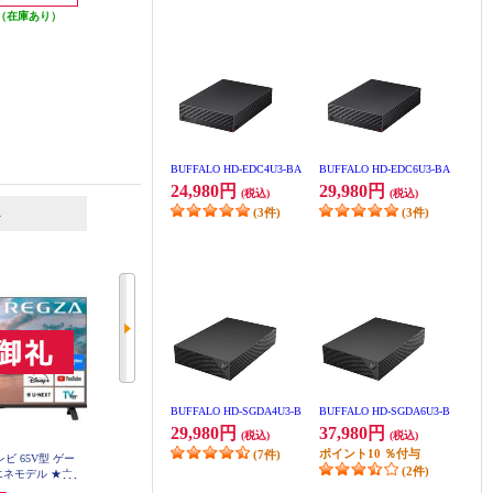
（在庫あり）
発送目安:
即納（在庫あり）
BUFFALO HD-EDC4U3-BA
BUFFALO HD-EDC6U3-BA
24,980円
29,980円
(税込)
(税込)
6
7
位
位
位
(3件)
(3件)
BUFFALO HD-SGDA4U3-B
BUFFALO HD-SGDA6U3-B
29,980円
37,980円
(税込)
(税込)
ポイント
10
％付与
(7件)
レビ 65V型 ゲー
Panasonic 4K液晶テレビ VIERA(ビ
Panasonic 4K有機ELテレビ VIERA
(2件)
エネモデル ★大
エラ) 65V型/miniLED/転倒防止ス
(ビエラ) 55V型/最新世代高輝度パ
65E350R
タンド ★大型配送対象商品 TV-65
ネル/firetv搭載/転倒防止スタンド