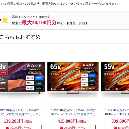
ちらの商品の価格・お支払方法・配送方法などはノジマオンライン限定サービスとなります。
高速インターネット @nifty光
最大30,100円分
開通で
ポイント進呈 [
詳細
]
こちらもおすすめ
ONY 4K液晶テレビ BRAVIA(ブラ
SONY 4K液晶TV BRAVIA【65V型/
SONY 4K液晶TV B
ア)【43V型/高画質プロセッサー
RGBminiLEDテレビ/高画質プロセ
RGBminiLED
DR X1搭載/Googleテレビ/Motionf
ッサーXR搭載/GoogleTV】★大型
ッサーXR搭載/Goog
139,283円
415,800円
339,69
(税込)
(税込)
70M
low XR 240搭載】 KJ-43X83L
配送対象商品 K65XR70M2
10,000円クーポン
20,000円クーポン
15,00