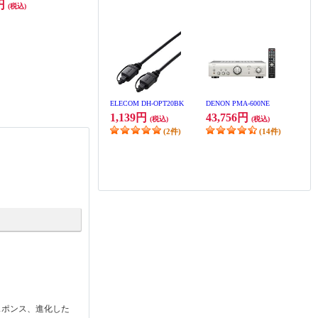
0円
173,800円
206,800円
(税込)
(税込)
(税込)
W95B
TV-55Z90B
(1件)
発送目安:
即納（在庫あり）
ELECOM DH-OPT20BK
DENON PMA-600NE
1,139円
43,756円
(税込)
(税込)
(2件)
(14件)
スポンス、進化した