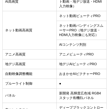
AI高画質
ト動画・地デジ放送・HDMI
入力映像）
ネット動画ビューティPRO
ネット動画バンディングスム
ネット動画高画質
ーサーPRO（地デジ放送・
HDMI入力映像にも対応）
AIコンテンツ判別
アニメ高画質
アニメビューティPRO
地デジ高画質
地デジAIビューティPRO
自動映像調整機能
おまかせAIピクチャーPRO
ブルーライト制御
●
新開発 高輝度広色域 RGB4
パネル
スタック有機ELパネル
ディープブラックコントロー