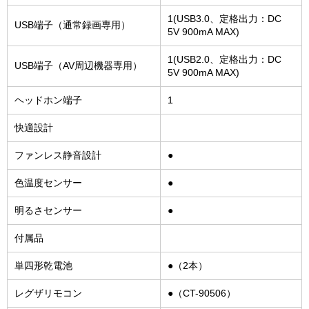
1(USB3.0、定格出力：DC
USB端子（通常録画専用）
5V 900mA MAX)
1(USB2.0、定格出力：DC
USB端子（AV周辺機器専用）
5V 900mA MAX)
ヘッドホン端子
1
快適設計
ファンレス静音設計
●
色温度センサー
●
明るさセンサー
●
付属品
単四形乾電池
●（2本）
レグザリモコン
●（CT-90506）