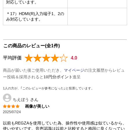
対応しています。
＊17）HDMI(R)入力端子1、2の
み対応しています。
この商品のレビュー(全1件)
平均評価
4.0
商品が届いた後ご使用いただき、
マイページ
の注文履歴からレビュ
ー投稿＆採用されると
10円分ポイント
進呈
1人の方が、｢このレビューが参考になった｣と投票しています。
ちえぼう
さん
画像が美しい
2025/07/24
以前もREGZAを使用していた為、操作性や使用感は似ているから、
使いやすいです。音声認識は以前と比較すると格段に良くなってい