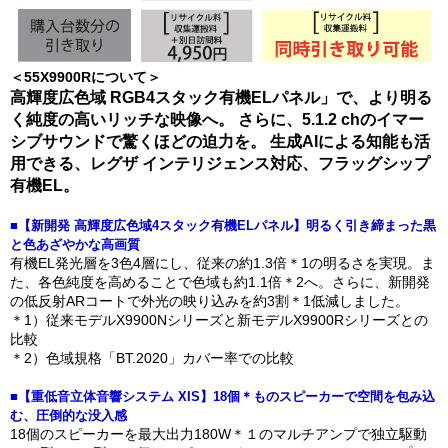
＜55X9900Rについて＞
高輝度広色域 RGB4スタック有機ELパネル」で、より明る
く純度の高いリッチな映像へ。 さらに、5.1.2 chのイマー
シブサウンドで驚くほどの迫力を。 生成AIによる知能も活
用できる、レグザ インテリジェンス対応、フラッグシップ
有機EL。
■【新開発 高輝度広色域4スタック有機ELパネル】明るく引き締まった黒
と色あざやかな高画質
有機EL発光層を3色4層にし、従来の約1.3倍＊1の明るさを実現。ま
た、各色純度を高めることで色域も約1.1倍＊2へ。さらに、新開発
の低反射ARコートで外光の映り込みを約3割＊1低減しました。
＊1）従来モデルX9900Nシリーズと新モデルX9900Rシリーズとの
比較
＊2）色域規格「BT.2020」カバー率での比較
■【重低音立体音響システム XIS】18個＊ものスピーカーで空間を包み込
む、圧倒的な没入感
18個のスピーカーを最大出力180W＊１のマルチアンプで独立駆動