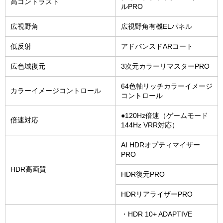
高コントラスト
ルPRO
広視野角
広視野角有機ELパネル
低反射
アドバンスドARコート
広色域復元
3次元カラーリマスターPRO
64色軸リッチカラーイメージ
カラーイメージコントロール
コントロール
●120Hz倍速（ゲームモード
倍速対応
144Hz VRR対応）
AI HDRオプティマイザー
PRO
HDR高画質
HDR復元PRO
HDRリアライザーPRO
・HDR 10+ ADAPTIVE