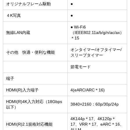
オリジナルフレーム駆動
●
４K写真
●
● Wi-Fi6
無線LAN内蔵
（IEEE802.11a/b/g/n/ac/ax）
＊15
オンタイマー/オフタイマー/
その他 快適・便利な機能
スリープタイマー
節電モード
端子
HDMI(R)入力端子
4(eARC/ARC＊16)
HDMI(R)4K入力対応（18Gbps
3840×2160：60p/30p/24p
以下）
4K144p＊17、4K120p＊
HDMI(R)2.1規格対応機能
17、VRR＊17、eARC＊16、
ALLM