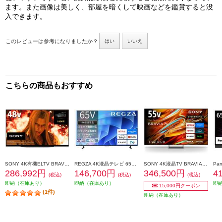
ます。また画像は美しく、部屋を暗くして映画などを鑑賞すると没
入できます。
このレビューは参考になりましたか？
はい
いいえ
こちらの商品もおすすめ
SONY 4K有機ELTV BRAVIA(ブラビア)【48V型/XR搭載/ブラビアカム対応/GoogleTV】 XRJ-48A90K
REGZA 4K液晶テレビ 65V型 倍速液晶 ブルーライト制御 ★大型配送対象商品 65E670R
SONY 4K液晶TV BRAVIA【55V型/RGBminiLEDテレビ/高画質プロセッサーXR搭載/GoogleTV】 K55XR70M2
286,992円
146,700円
346,500円
4
(税込)
(税込)
(税込)
即納（在庫あり）
即納（在庫あり）
即
15,000円クーポン
(1件)
即納（在庫あり）