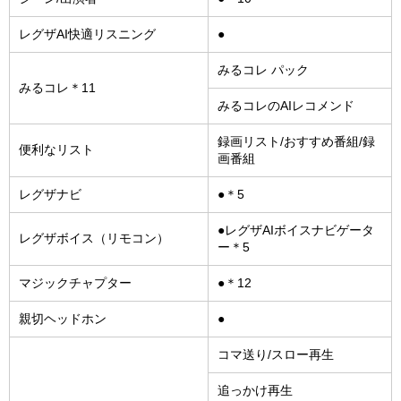
レグザAI快適リスニング
●
みるコレ パック
みるコレ＊11
みるコレのAIレコメンド
録画リスト/おすすめ番組/録
便利なリスト
画番組
レグザナビ
●＊5
●レグザAIボイスナビゲータ
レグザボイス（リモコン）
ー＊5
マジックチャプター
●＊12
親切ヘッドホン
●
コマ送り/スロー再生
追っかけ再生