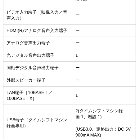
ビデオ入力端子（映像入力／音
ー
声入力）
HDMI(R)アナログ音声入力端子
ー
アナログ音声出力端子
ー
光デジタル音声出力端子
1
同軸デジタル音声出力端子
ー
外部スピーカー端子
ー
LAN端子［10BASE-T／
1
100BASE-TX］
2(タイムシフトマシン録
画:1、増設:1)
USB端子（タイムシフトマシン
録画専用）
(USB3.0、定格出力：DC 5V
900mA MAX)