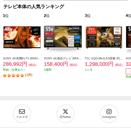
テレビ本体の人気ランキング
1
位
2
位
3
位
4
SONY 4K有機ELTV BRAVIA(ブラビア)【48V型/XR搭載/ブラビアカム対応/GoogleTV】 XRJ-48A90K
SONY 4K液晶テレビ BRAVIA(ブラビア)【55V型/高画質プロセッサーHDR X1搭載/Googleテレビ/WEB専売モデル】 KJ-55X81L
TCL SQD-MiniLED搭載 85型液晶テレビ ★大型配送対象商品 85X11L
286,992円
158,400円
1,298,000円
3
(税込)
(税込)
(税込)
即納（在庫あり）
3週間
1ヶ月
(1件)
即
メルマガ
旧Twitter
Instagram