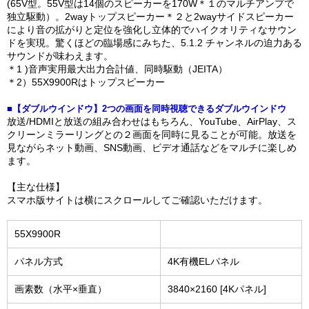
(65V型。55V型は14個のスピーカーを170W＊１のマルチアンプで
独立駆動）。2wayトップスピーカー＊２と2wayサイドスピーカー
により音の拡がりと定位を強化し立体的でハイクオリティなサウン
ドを実現。驚くほどの臨場感にみちた、5.1.2 チャンネルの迫力ある
サウンドが味わえます。
＊1 )音声実用最大出力合計値、同時駆動（JEITA）
＊2）55X9900Rはトップスピーカー
■【ダブルウインドウ】2つの画面を同時視聴できるダブルウインドウ
放送/HDMIと放送の組み合わせはもちろん、YouTube、AirPlay、ス
クリーンミラーリングとの２画面を同時に見ることが可能。放送を
見ながらネット動画、SNS動画、ビデオ通話などをマルチに楽しめ
ます。
【主な仕様】
スマホ版サイトは横にスクロールしてご確認いただけます。
55X9900R
パネル方式
4K有機ELパネル
画素数（水平×垂直）
3840×2160 [4Kパネル]