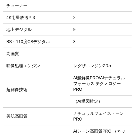
チューナー
4K衛星放送＊3
2
地上デジタル
9
BS・110度CSデジタル
3
高画質
映像処理エンジン
レグザエンジンZRα
AI超解像PRO/AIナチュラル
フォーカス テクノロジー
PRO
超解像技術
（AI構図推定）
ナチュラルフェイストーン
美肌高画質
PRO
AIシーン高画質PRO （ネッ