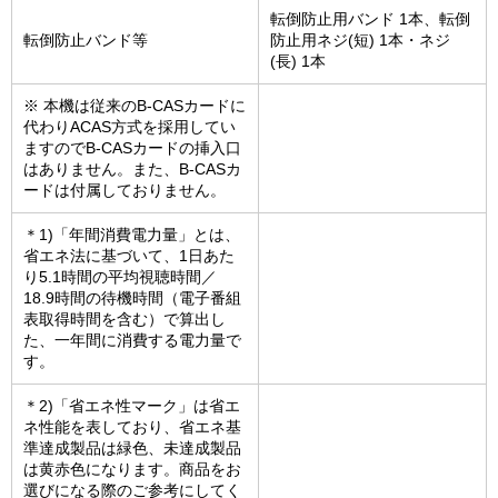
転倒防止用バンド 1本、転倒
転倒防止バンド等
防止用ネジ(短) 1本・ネジ
(長) 1本
※ 本機は従来のB-CASカードに
代わりACAS方式を採用してい
ますのでB-CASカードの挿入口
はありません。また、B-CASカ
ードは付属しておりません。
＊1)「年間消費電力量」とは、
省エネ法に基づいて、1日あた
り5.1時間の平均視聴時間／
18.9時間の待機時間（電子番組
表取得時間を含む）で算出し
た、一年間に消費する電力量で
す。
＊2)「省エネ性マーク」は省エ
ネ性能を表しており、省エネ基
準達成製品は緑色、未達成製品
は黄赤色になります。商品をお
選びになる際のご参考にしてく