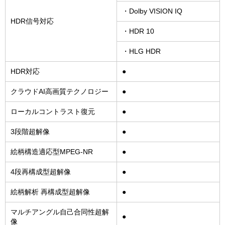
・Dolby VISION IQ
HDR信号対応
・HDR 10
・HLG HDR
HDR対応
●
クラウドAI高画質テクノロジー
●
ローカルコントラスト復元
●
3段階超解像
●
絵柄構造適応型MPEG-NR
●
4段再構成型超解像
●
絵柄解析 再構成型超解像
●
マルチアングル自己合同性超解
●
像